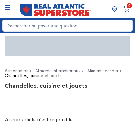
Passer au contenu principal
Passer au pied de page
0
Rechercher des produits
Alimentation
Aliments internationaux
Aliments casher
Chandelles, cuisine et jouets
Chandelles, cuisine et jouets
Aucun article n'est disponible.