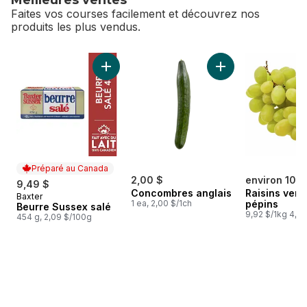
Faites vos courses facilement et découvrez nos
produits les plus vendus.
sauter Meilleures ventes
Ajouter Beurre Sussex salé au panier
Ajouter Concombres
Préparé au Canada
2,00 $
environ 10,1
9,49 $
Concombres anglais
Raisins vert
Baxter
Préparé au Canada
1 ea, 2,00 $/1ch
pépins
Beurre Sussex salé
9,92 $/1kg 4,50
454 g, 2,09 $/100g