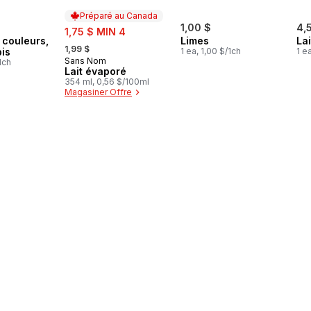
Préparé au Canada
sale:
1,00 $
4,
1,75 $ MIN 4
 couleurs,
Limes
La
, formerly:
1,99 $
pis
1 ea, 1,00 $/1ch
1 e
Sans Nom
Préparé au Canada
1ch
Lait évaporé
354 ml, 0,56 $/100ml
Magasiner Offre