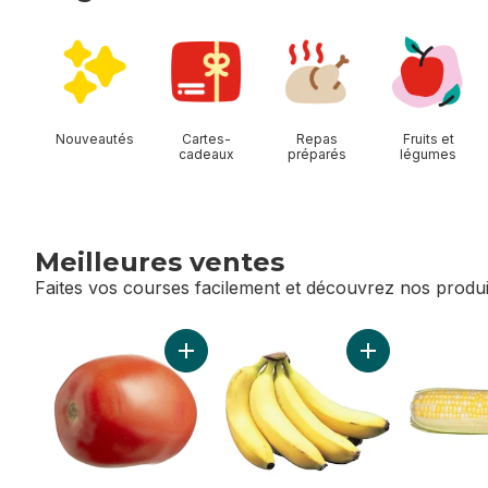
sauter Magasiner Allées
Nouveautés
Cartes-
Repas
Fruits et
cadeaux
préparés
légumes
Meilleures ventes
Faites vos courses facilement et découvrez nos produi
sauter Meilleures ventes
Ajouter Tomates Roma au panier
Ajouter Bananes