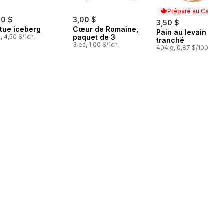
Préparé au Canada
50 $
3,00 $
3,50 $
itue iceberg
Cœur de Romaine,
Pain au levain
Préparé au Cana
a, 4,50 $/1ch
paquet de 3
tranché
3 ea, 1,00 $/1ch
404 g, 0,87 $/100g