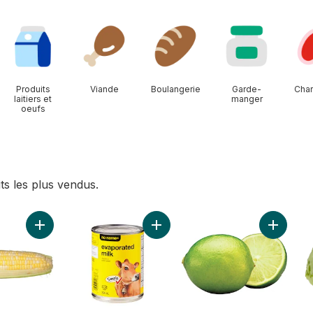
Produits
Viande
Boulangerie
Garde-
Char
laitiers et
manger
oeufs
ts les plus vendus.
 grappe au panier
Ajouter Maïs deux couleurs, maïs en épis au panier
Ajouter Lait évaporé au panier
Ajouter 