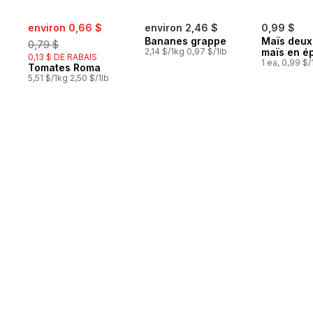
sale:
, formerly:
environ 0,66 $
environ 2,46 $
0,99 $
Bananes grappe
Maïs deux
0,79 $
2,14 $/1kg 0,97 $/1lb
maïs en é
0,13 $ DE RABAIS
1 ea, 0,99 $/
Tomates Roma
5,51 $/1kg 2,50 $/1lb