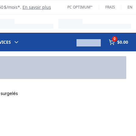
50 $/mois*.
En savoir plus
PC OPTIMUM🅪
FRAIS
EN
0
VICES
$0.00
 surgelés