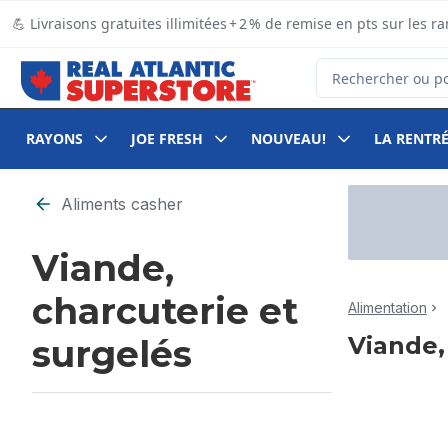
Passer au contenu principal
Passer au pied de page
💪 Livraisons gratuites illimitées + 2 % de remise en pts sur le
Rechercher des pro
RAYONS
JOE FRESH
NOUVEAU!
LA RENTRÉ
Passer au filtrage du contenu
Aliments casher
Viande,
charcuterie et
Alimentation
Viande,
surgelés