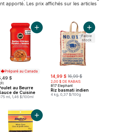
t apporté. Les prix affichés sur les articles
la au panier
Farine de blé dur style Brar Sher Desi au panier
Ajouter Poulet au Beurre Sauce de Cuisine au pa
Ajouter Riz basmati in
Faible
stock
Préparé au Canada
sale:
, formerly:
14,99 $
16,99 $
5,49 $
2,00 $ DE RABAIS
FI
Préparé au Canada
817 Elephant
Poulet au Beurre
Riz basmati indien
Sauce de Cuisine
4 kg, 0,37 $/100g
75 ml, 1,46 $/100ml
 (Hari Elaichi) au panier
Riz basmati Heritage au panier
Ajouter Clous de girofle au panier