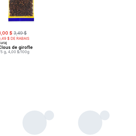
ale:
, formerly:
3,00 $
3,49 $
0,49 $ DE RABAIS
uraj
Clous de girofle
75 g, 4,00 $/100g