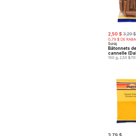
sale:
, forme
2,50 $
3,29 $
0,79 $ DE RABA
Suraj
Bâtonnets d
cannelle (Dal
100 g, 2,50 $/1
3,79 $