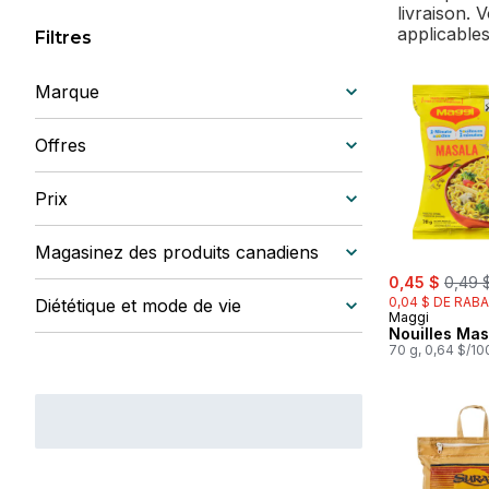
livraison. 
applicables
Filtres
Marque
Offres
Prix
Magasinez des produits canadiens
sale:
, forme
0,45 $
0,49 
0,04 $ DE RABA
Diététique et mode de vie
Maggi
Nouilles Mas
70 g, 0,64 $/10