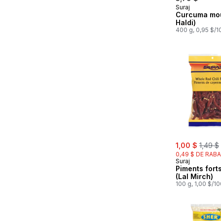
Suraj
Curcuma mou
Haldi)
400 g, 0,95 $/
sale:
, forme
1,00 $
1,49 $
0,49 $ DE RABA
Suraj
Piments fort
(Lal Mirch)
100 g, 1,00 $/1