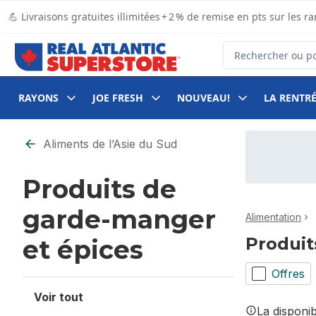
Passer au contenu principal
Passer au pied de page
💪 Livraisons gratuites illimitées + 2 % de remise en pts sur le
Rechercher des pro
RAYONS
JOE FRESH
NOUVEAU!
LA RENTRÉ
Passer au filtrage du contenu
Aliments de l’Asie du Sud
Produits de
garde-manger
Alimentation
Produit
et épices
Offres
Voir tout
La disponi