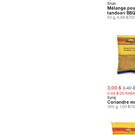
Shan
Mélange pou
tandoori BB
50 g, 4,98 $/10
sale:
, forme
3,00 $
3,49 
0,49 $ DE RABA
Suraj
Coriandre m
300 g, 1,00 $/1