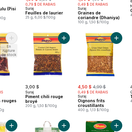
0,79 $ DE RABAIS
0,49 $ DE RABAIS
lu (Pisi
Suraj
Suraj
Feuilles de laurier
Graines de
4
25 g, 6,00 $/100g
coriandre (Dhaniya)
100g
100 g, 1,50 $/100g
Ajouter Piments forts rouges (Lal Mirch) au panier
Ajouter Piment chili rouge broyé au
Ajouter 
En
rupture
de stock
rly:
sale:
, formerly:
3,00 $
4,50 $
4,99 $
IS
Suraj
0,49 $ DE RABAIS
Q
Piment chili rouge
Suraj
s rouges
Oignons frits
broyé
4
croustillants
200 g, 1,50 $/100g
00g
400 g, 1,13 $/100g
Ajouter Besan au panier
Ajouter Riz basmati Noor au panier
Ajouter