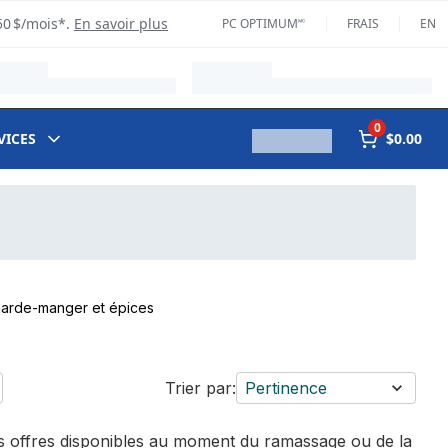
50 $/mois*.
En savoir plus
PC OPTIMUM🅪
FRAIS
EN
0
VICES
$0.00
garde-manger et épices
Trier par:
Pertinence
des offres disponibles au moment du ramassage ou de la