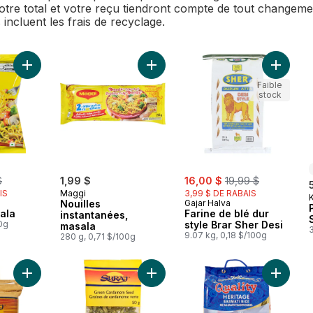
Votre total et votre reçu tiendront compte de tout changemen
 incluent les frais de recyclage.
Ajouter Nouilles Masala au panier
Ajouter Nouilles instantanées, masa
Ajouter 
Faible
stock
rly:
sale:
, formerly:
$
1,99 $
16,00 $
19,99 $
IS
Maggi
3,99 $ DE RABAIS
K
Nouilles
Gajar Halva
ala
Farine de blé dur
instantanées,
0g
style Brar Sher Desi
masala
3
9.07 kg, 0,18 $/100g
280 g, 0,71 $/100g
Ajouter Riz basmati vieilli au panier
Ajouter Graines de cardamome verte
Ajouter 