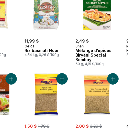
11,99 $
2,49 $
Gelda
Shan
Riz basmati Noor
Mélange d’épices
100g
4.54 kg, 0,26 $/100g
Biryani Special
2
Bombay
60 g, 4,15 $/100g
Ajouter Mélange poulet tandoori BBQ au panier
Ajouter Graines d'ajowan au panier
Ajouter
sale:
, formerly:
sale:
, formerly:
1,50 $
1,79 $
2,00 $
3,29 $