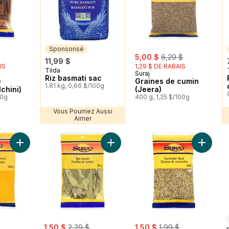
Sponsorisé
rly:
sale:
, formerly:
5,00 $
6,29 $
11,99 $
IS
1,29 $ DE RABAIS
Tilda
Sponsorisé
Suraj
Riz basmati sac
e
Graines de cumin
1.81 kg, 0,66 $/100g
chini)
(Jeera)
00g
400 g, 1,25 $/100g
Vous Pourriez Aussi
Aimer
Ajouter Curcuma moulu (Pisi Haldi) au panier
Ajouter Feuilles de laurier au panie
Ajouter 
sale:
, formerly:
sale:
, formerly:
1,50 $
2,29 $
1,50 $
1,99 $