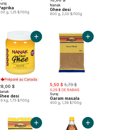
uraj
Nanak
Préparé au Canada
Paprika
Ghee desi
00 g, 1,25 $/100g
800 g, 2,00 $/100g
 Tikka Masala Sauce de Cuisine au panier
Ajouter Ghee desi au panier
Ajouter Garam masala 
Préparé au Canada
sale:
, formerly:
5,50 $
5,79 $
28,00 $
0,29 $ DE RABAIS
Nanak
Préparé au Canada
Suraj
Ghee desi
Garam masala
.6 kg, 1,75 $/100g
400 g, 1,38 $/100g
niya) au panier
Sauce tamarin au panier
Ajouter Graines de moutarde noire (Kali Sarson) 
Ajouter DABUR HUILE