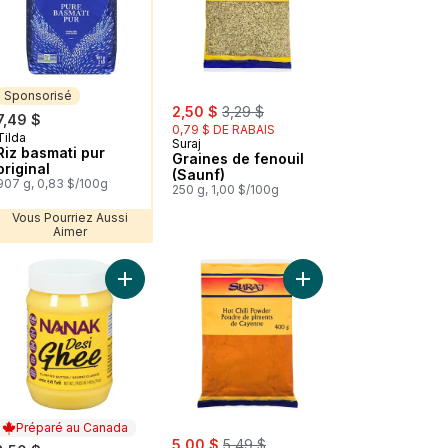
Sponsorisé
sale:
, formerly:
2,50 $
3,29 $
7,49 $
0,79 $ DE RABAIS
Tilda
Sponsorisé
Suraj
Riz basmati pur
Graines de fenouil
original
(Saunf)
907 g, 0,83 $/100g
250 g, 1,00 $/100g
Vous Pourriez Aussi
Aimer
r
Graines de coriandre (Dhaniya) au panier
Ajouter Ghee desi au panier
Ajouter Poudre de chil
Préparé au Canada
sale:
, formerly:
5,00 $
5,49 $