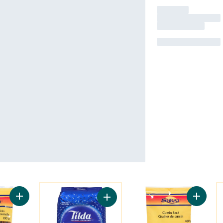
Vous Pourriez Aussi Aimer
V
Ajouter Bâtonnets de cannelle (Dalchini) au panier
Ajouter 
Ajouter Riz basmati sac au panier