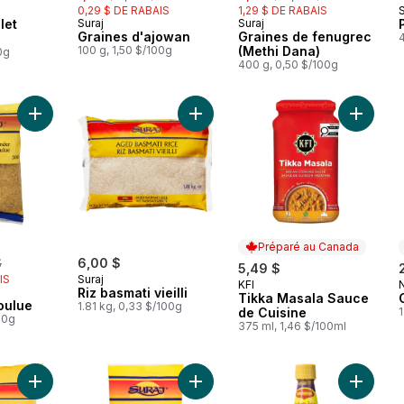
0,29 $ DE RABAIS
1,29 $ DE RABAIS
S
let
Suraj
Suraj
Graines d'ajowan
Graines de fenugrec
Q
4
100 g, 1,50 $/100g
(Methi Dana)
0g
400 g, 0,50 $/100g
Ajouter Coriandre moulue au panier
Ajouter Riz basmati vieilli au panier
Ajouter
Préparé au Canada
rly:
$
6,00 $
5,49 $
IS
Suraj
KFI
Préparé au Canada
Riz basmati vieilli
Tikka Masala Sauce
oulue
1.81 kg, 0,33 $/100g
de Cuisine
1
00g
375 ml, 1,46 $/100ml
Ajouter Semoule de blé (sooji) au panier
Ajouter Coriandre moulue (Pisa Dha
Ajouter 