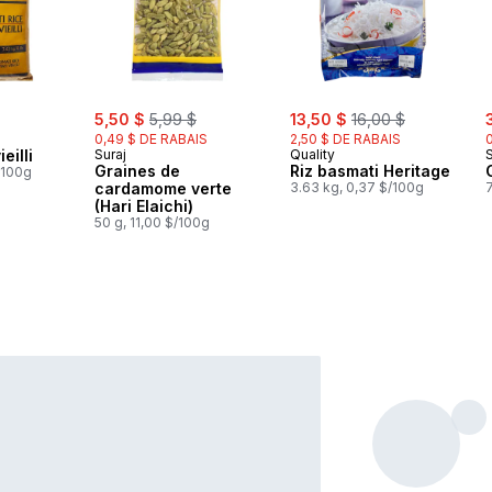
sale:
, formerly:
sale:
, formerly:
s
5,50 $
5,99 $
13,50 $
16,00 $
0,49 $ DE RABAIS
2,50 $ DE RABAIS
eilli
Suraj
Quality
S
Graines de
Riz basmati Heritage
/100g
cardamome verte
3.63 kg, 0,37 $/100g
(Hari Elaichi)
50 g, 11,00 $/100g