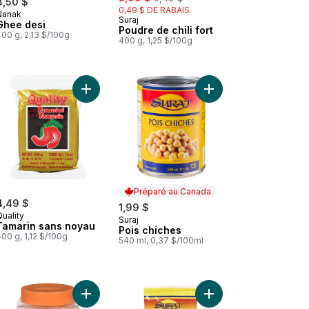
8,50 $
0,49 $ DE RABAIS
Nanak
Préparé au Canada
Suraj
Ghee desi
Poudre de chili fort
00 g, 2,13 $/100g
400 g, 1,25 $/100g
 panier
Oignons frits croustillants au panier
Ajouter Tamarin sans noyau au panier
Ajouter Pois chiches 
Préparé au Canada
4,49 $
1,99 $
uality
Suraj
Préparé au Canada
Tamarin sans noyau
Pois chiches
00 g, 1,12 $/100g
540 ml, 0,37 $/100ml
 Mélange d’épices Biryani Special Bombay au panier
Ajouter Himalaya Sel Rose au panier
Ajouter Grains de poiv