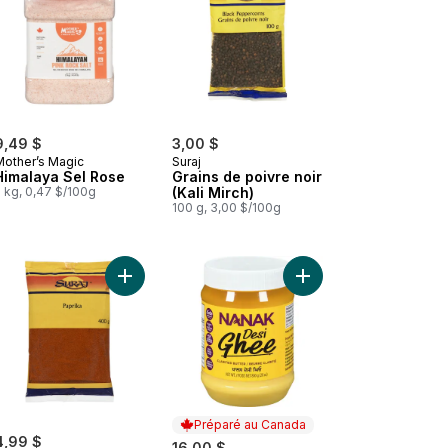
9,49 $
3,00 $
Mother’s Magic
Suraj
Himalaya Sel Rose
Grains de poivre noir
 kg, 0,47 $/100g
(Kali Mirch)
100 g, 3,00 $/100g
 Graines de fenugrec (Methi Dana) au panier
Ajouter Paprika au panier
Ajouter Ghee desi au 
Préparé au Canada
4,99 $
16,00 $