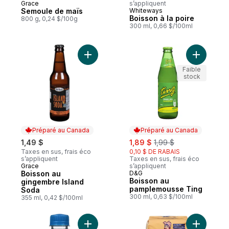
Grace
s’appliquent
Semoule de maïs
Whiteways
Boisson à la poire
800 g, 0,24 $/100g
300 ml, 0,66 $/100ml
Ajouter Boisson au gingembre Island Soda
Ajouter B
Faible
stock
Préparé au Canada
Préparé au Canada
sale:
, formerly:
1,49 $
1,89 $
1,99 $
Taxes en sus, frais éco
0,10 $ DE RABAIS
s’appliquent
Taxes en sus, frais éco
Grace
s’appliquent
Préparé au Canada
Boisson au
D&G
Préparé au Canada
Boisson au
gingembre Island
pamplemousse Ting
Soda
300 ml, 0,63 $/100ml
355 ml, 0,42 $/100ml
Ajouter Boisson gazeuse myrtille au panie
Ajouter F