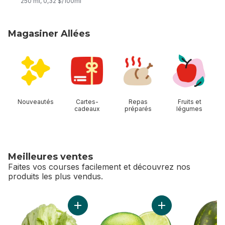
250 ml, 0,32 $/100ml
Magasiner Allées
sauter Magasiner Allées
Nouveautés
Cartes-
Repas
Fruits et
cadeaux
préparés
légumes
Meilleures ventes
Faites vos courses facilement et découvrez nos
produits les plus vendus.
sauter Meilleures ventes
Ajouter Laitue iceberg au panier
Ajouter Limes au pa