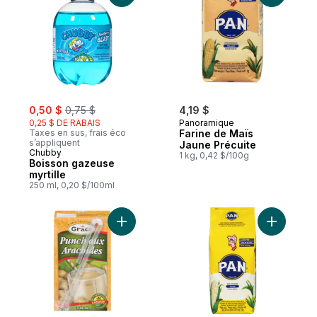
sale:
, formerly:
0,50 $
0,75 $
4,19 $
0,25 $ DE RABAIS
Panoramique
Taxes en sus, frais éco
Farine de Maïs
s’appliquent
Jaune Précuite
Chubby
1 kg, 0,42 $/100g
Boisson gazeuse
myrtille
250 ml, 0,20 $/100ml
Ajouter Punch aux arachides au panier
Ajouter S