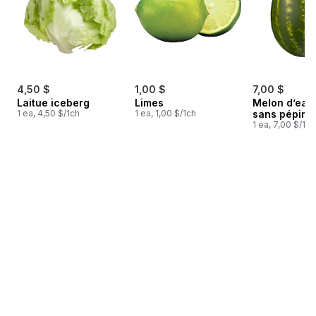
4,50 $
1,00 $
7,00 $
Laitue iceberg
Limes
Melon d’eau
1 ea, 4,50 $/1ch
1 ea, 1,00 $/1ch
sans pépins
1 ea, 7,00 $/1ch