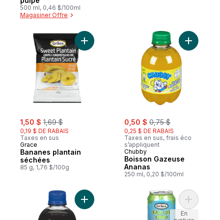
pulpe
500 ml, 0,46 $/100ml
Magasiner Offre
Ajouter Bananes plantain séchées au pani
Ajouter B
sale:
, formerly:
sale:
, formerly:
1,50 $
1,69 $
0,50 $
0,75 $
0,19 $ DE RABAIS
0,25 $ DE RABAIS
Taxes en sus
Taxes en sus, frais éco
Grace
s’appliquent
Bananes plantain
Chubby
Boisson Gazeuse
séchées
Ananas
85 g, 1,76 $/100g
250 ml, 0,20 $/100ml
Ajouter Boisson, raisins au panier
Ajouter E
En