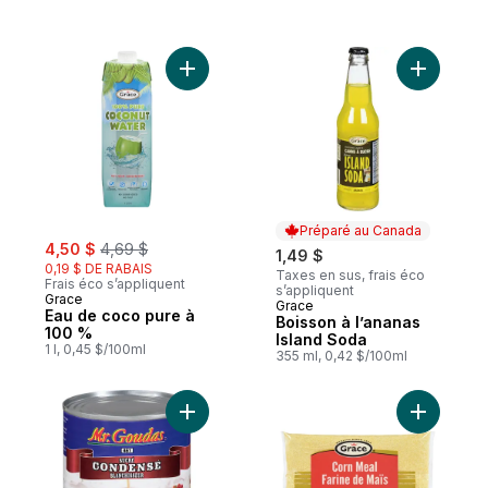
Ajouter Eau de coco pure à 100 % au pan
Ajouter B
Préparé au Canada
sale:
, formerly:
4,50 $
4,69 $
1,49 $
0,19 $ DE RABAIS
Taxes en sus, frais éco
Frais éco s’appliquent
s’appliquent
Grace
Grace
Préparé au Canada
Eau de coco pure à
Boisson à l’ananas
100 %
Island Soda
1 l, 0,45 $/100ml
355 ml, 0,42 $/100ml
Ajouter Sucré condensé blanchisseur au 
Ajouter S