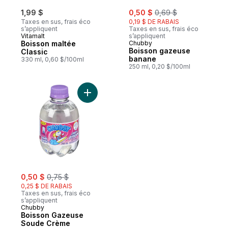
sale:
, formerly:
1,99 $
0,50 $
0,69 $
Taxes en sus, frais éco
0,19 $ DE RABAIS
s’appliquent
Taxes en sus, frais éco
Vitamalt
s’appliquent
Boisson maltée
Chubby
Boisson gazeuse
Classic
banane
330 ml, 0,60 $/100ml
250 ml, 0,20 $/100ml
Ajouter Boisson Gazeuse Soude Crème au
sale:
, formerly:
0,50 $
0,75 $
0,25 $ DE RABAIS
Taxes en sus, frais éco
s’appliquent
Chubby
Boisson Gazeuse
Soude Crème