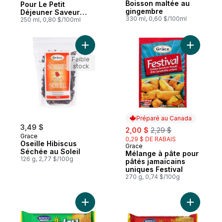
Boisson maltée au
Pour Le Petit
gingembre
Déjeuner Saveur
330 ml, 0,60 $/100ml
Vanille
250 ml, 0,80 $/100ml
Ajouter Oseille Hibiscus Séchée au Soleil
Ajouter M
Faible
stock
Préparé au Canada
3,49 $
sale:
, formerly:
2,00 $
2,29 $
Grace
0,29 $ DE RABAIS
Oseille Hibiscus
Grace
Préparé au Canada
Séchée au Soleil
Mélange à pâte pour
126 g, 2,77 $/100g
pâtés jamaïcains
uniques Festival
270 g, 0,74 $/100g
Ajouter Biscuits Shirley, noix de coco au 
Ajouter Bi