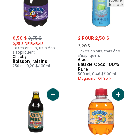
rupture
de stock
sale:
, formerly:
sale:
0,50 $
0,75 $
2 POUR 2,50 $
, formerly:
0,25 $ DE RABAIS
2,29 $
Taxes en sus, frais éco
Taxes en sus, frais éco
s’appliquent
s’appliquent
Chubby
Grace
Boisson, raisins
Eau de Coco 100%
250 ml, 0,20 $/100ml
Pure
500 ml, 0,46 $/100ml
Magasiner Offre
Ajouter Boisson maltée Classic au panier
Ajouter B