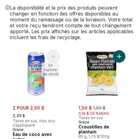
La disponibilité et le prix des produits peuvent
changer en fonction des offres disponibles au
moment du ramassage ou de la livraison. Votre total
et votre reçu tiendront compte de tout changement
apporté. Les prix affichés sur les articles applicables
incluent les frais de recyclage.
Ajouter Eau de coco avec pulpe au panie
Ajouter Cr
En
rupture
de stock
sale:
sale:
, formerly:
2 POUR 2,50 $
1,50 $
1,69 $
, formerly:
0,19 $ DE RABAIS
2,29 $
Taxes en sus
Taxes en sus, frais éco
Grace
s’appliquent
Croustilles de
Grace
plantain
Eau de coco avec
85 g, 1,76 $/100g