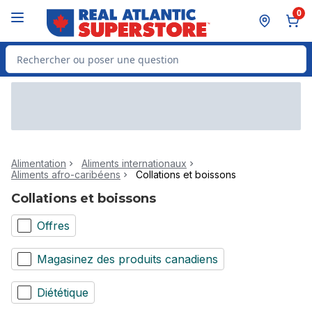
Passer au contenu principal
Passer au pied de page
0
Rechercher des produits
Alimentation
Aliments internationaux
Aliments afro-caribéens
Collations et boissons
Collations et boissons
Offres
Magasinez des produits canadiens
Diététique