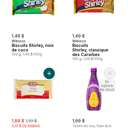
1,49 $
1,49 $
Wibisco
Wibisco
Biscuits Shirley, noix
Biscuits
de coco
Shirley, classique
100 g, 1,49 $/100g
des Caraïbes
100 g, 1,49 $/100g
Ajouter Semoule de maïs au panier
Ajouter Bo
En
rupture
de stock
sale:
, formerly:
1,89 $
1,99 $
1,99 $
0,10 $ DE RABAIS
Taxes en sus, frais éco