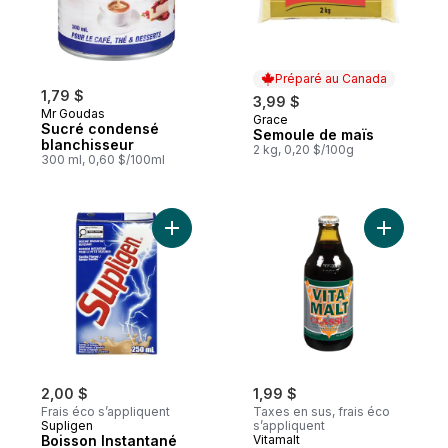
Préparé au Canada
1,79 $
3,99 $
Mr Goudas
Grace
Préparé au Canada
Sucré condensé
Semoule de maïs
blanchisseur
2 kg, 0,20 $/100g
300 ml, 0,60 $/100ml
Ajouter Boisson Instantané Pour Le Petit 
Ajouter B
2,00 $
1,99 $
Frais éco s’appliquent
Taxes en sus, frais éco
Supligen
s’appliquent
Boisson Instantané
Vitamalt