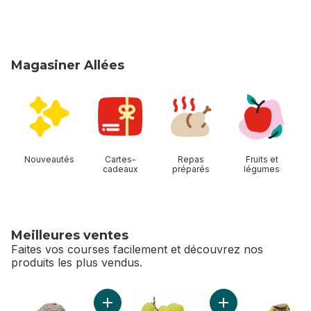
Magasiner Allées
sauter Magasiner Allées
Nouveautés
Cartes-
Repas
Fruits et
cadeaux
préparés
légumes
Meilleures ventes
Faites vos courses facilement et découvrez nos
produits les plus vendus.
sauter Meilleures ventes
Ajouter Avocats au panier
Ajouter Raisins ver