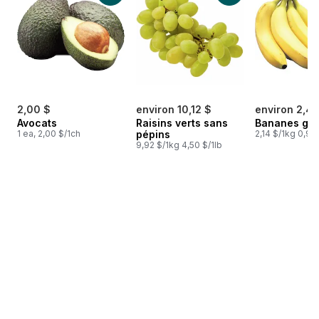
2,00 $
environ 10,12 $
environ 2,46
Avocats
Raisins verts sans
Bananes gr
1 ea, 2,00 $/1ch
pépins
2,14 $/1kg 0,97 
9,92 $/1kg 4,50 $/1lb