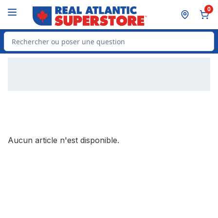
Passer au contenu principal
Passer au pied de page
0
Rechercher des produits
Aucun article n'est disponible.