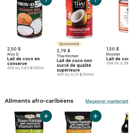
Ajouter Lait de coco en conserve au panier
Ajouter Lait de coc
Sponsorisé
2,50 $
1,50 $
2,79 $
Aroy D
Rooster
Thai Kitchen
Sponsorisé
Lait de coco en
Lait de coco
Lait de coco non
conserve
398 ml, 0,38 $
sucré de qualité
400 ml, 0,63 $/100ml
supérieure
400 ml, 0,70 $/100ml
Aliments afro-caribéens
Magasiner maintenant
sauter Aliments afro-caribéens
Ajouter Croustilles de plantain au panier
Ajouter Bananes pl