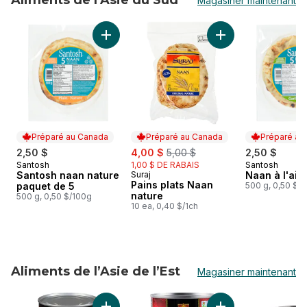
Aliments de l’Asie du Sud
Magasiner maintenant
sauter Aliments de l’Asie du Sud
Ajouter Santosh naan nature paquet de 5 au
Ajouter Pains plats
Préparé au Canada
Préparé au Canada
Préparé au
sale:
, formerly:
2,50 $
4,00 $
5,00 $
2,50 $
Santosh
1,00 $ DE RABAIS
Santosh
Préparé au Canada
Préparé au
Santosh naan nature
Suraj
Naan à l'ail
Préparé au Canada
Pains plats Naan
paquet de 5
500 g, 0,50 $/
nature
500 g, 0,50 $/100g
10 ea, 0,40 $/1ch
Aliments de l’Asie de l’Est
Magasiner maintenant
sauter Aliments de l’Asie de l’Est