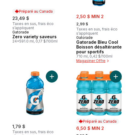
Préparé au Canada
sale:
2,50 $ MIN 2
23,49 $
, formerly:
Taxes en sus, frais éco
2,99 $
s’appliquent
Taxes en sus, frais éco
Gatorade
Préparé au Canada
s’appliquent
Zero variety saveurs
Gatorade
24x591.0 ml, 0,17 $/100ml
Gatorade Bleu Cool
Boisson désaltérante
pour sportifs
710 ml, 0,42 $/100ml
Magasiner Offre
Ajouter Boisson sportive Cool Blue au pan
Ajouter Z
Préparé au Canada
1,79 $
sale:
6,50 $ MIN 2
Taxes en sus, frais éco
, formerly: