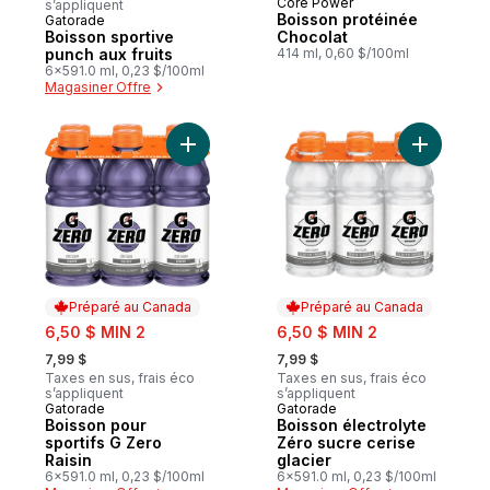
Core Power
s’appliquent
Boisson protéinée
Gatorade
Préparé au Canada
Boisson sportive
Chocolat
punch aux fruits
414 ml, 0,60 $/100ml
6x591.0 ml, 0,23 $/100ml
Magasiner Offre
Ajouter Boisson pour sportifs G Zero Raisi
Ajouter B
Préparé au Canada
Préparé au Canada
sale:
sale:
6,50 $ MIN 2
6,50 $ MIN 2
, formerly:
, formerly:
7,99 $
7,99 $
Taxes en sus, frais éco
Taxes en sus, frais éco
s’appliquent
s’appliquent
Gatorade
Gatorade
Préparé au Canada
Préparé au Canada
Boisson pour
Boisson électrolyte
sportifs G Zero
Zéro sucre cerise
Raisin
glacier
6x591.0 ml, 0,23 $/100ml
6x591.0 ml, 0,23 $/100ml