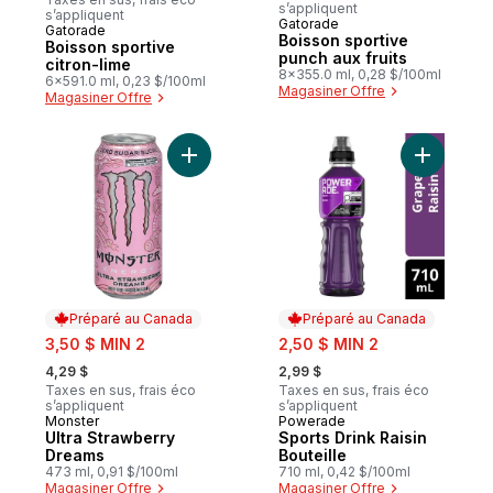
s’appliquent
s’appliquent
Gatorade
Gatorade
Préparé au Canada
Boisson sportive
Boisson sportive
punch aux fruits
citron-lime
8x355.0 ml, 0,28 $/100ml
6x591.0 ml, 0,23 $/100ml
Magasiner Offre
Magasiner Offre
Ajouter Ultra Strawberry Dreams au panie
Ajouter Sp
Préparé au Canada
Préparé au Canada
sale:
sale:
3,50 $ MIN 2
2,50 $ MIN 2
, formerly:
, formerly:
4,29 $
2,99 $
Taxes en sus, frais éco
Taxes en sus, frais éco
s’appliquent
s’appliquent
Monster
Powerade
Préparé au Canada
Préparé au Canada
Ultra Strawberry
Sports Drink Raisin
Dreams
Bouteille
473 ml, 0,91 $/100ml
710 ml, 0,42 $/100ml
Magasiner Offre
Magasiner Offre