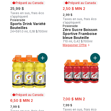
Préparé au Canada
Préparé au Canada
sale:
25,99 $
2,50 $ MIN 2
, formerly:
Taxes en sus, frais éco
2,99 $
s’appliquent
Taxes en sus, frais éco
Powerade
Préparé au Canada
s’appliquent
Sports Drink Variété
Powerade
Préparé au Canada
Bouteilles
Zéro Sucre Boisson
24x591.0 ml, 0,18 $/100ml
Sportive Framboise
bleue Bouteille
710 ml, 0,42 $/100ml
Magasiner Offre
Ajouter Boisson sportive citron-lime au pa
Ajouter B
Préparé au Canada
sale:
sale:
7,00 $ MIN 2
6,50 $ MIN 2
, formerly:
, formerly:
7,99 $
7,99 $
Taxes en sus, frais éco
Taxes en sus, frais éco