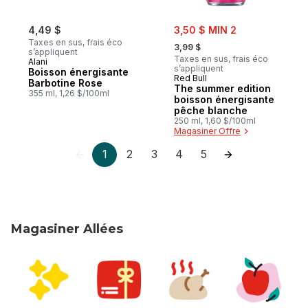
sale:
4,49 $
3,50 $ MIN 2
, formerly:
Taxes en sus, frais éco
3,99 $
s’appliquent
Taxes en sus, frais éco
Alani
s’appliquent
Boisson énergisante
Red Bull
Barbotine Rose
The summer edition
355 ml, 1,26 $/100ml
boisson énergisante
pêche blanche
250 ml, 1,60 $/100ml
Magasiner Offre
1
2
3
4
5
Magasiner Allées
sauter Magasiner Allées