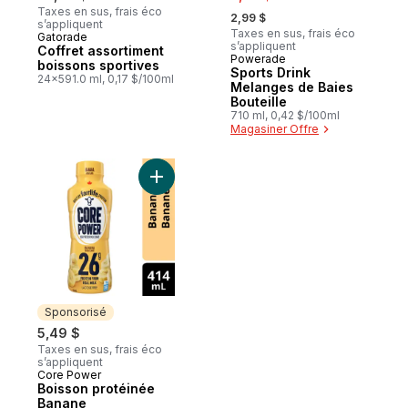
, formerly:
Taxes en sus, frais éco
2,99 $
s’appliquent
Taxes en sus, frais éco
Gatorade
Préparé au Canada
s’appliquent
Coffret assortiment
Powerade
Préparé au Canada
boissons sportives
Sports Drink
24x591.0 ml, 0,17 $/100ml
Melanges de Baies
Bouteille
710 ml, 0,42 $/100ml
Magasiner Offre
Ajouter Boisson protéinée Banane au pan
Sponsorisé
5,49 $
Taxes en sus, frais éco
s’appliquent
Core Power
Sponsorisé
Boisson protéinée
Banane