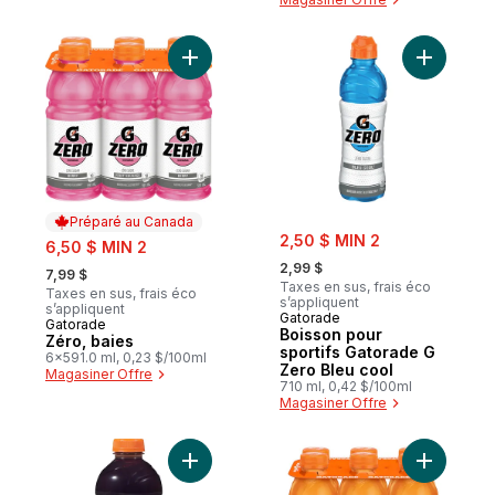
Ajouter Zéro, baies au panier
Ajouter B
Préparé au Canada
sale:
sale:
2,50 $ MIN 2
6,50 $ MIN 2
, formerly:
, formerly:
2,99 $
7,99 $
Taxes en sus, frais éco
Taxes en sus, frais éco
s’appliquent
s’appliquent
Gatorade
Gatorade
Préparé au Canada
Boisson pour
Zéro, baies
sportifs Gatorade G
6x591.0 ml, 0,23 $/100ml
Zero Bleu cool
Magasiner Offre
710 ml, 0,42 $/100ml
Magasiner Offre
Ajouter Boisson Zéro Raisin Pour Sportifs
Ajouter B