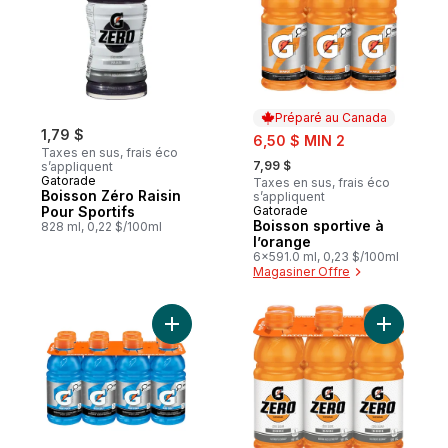
Préparé au Canada
1,79 $
sale:
6,50 $ MIN 2
Taxes en sus, frais éco
, formerly:
7,99 $
s’appliquent
Gatorade
Taxes en sus, frais éco
Boisson Zéro Raisin
s’appliquent
Pour Sportifs
Gatorade
Préparé au Canada
Boisson sportive à
828 ml, 0,22 $/100ml
l’orange
6x591.0 ml, 0,23 $/100ml
Magasiner Offre
Ajouter Boisson sportive Cool Blue au pan
Ajouter Z