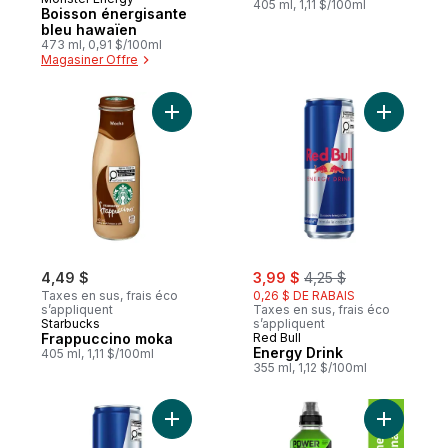
405 ml, 1,11 $/100ml
Boisson énergisante
bleu hawaïen
473 ml, 0,91 $/100ml
Magasiner Offre
Ajouter Frappuccino moka au panier
Ajouter E
sale:
, formerly:
4,49 $
3,99 $
4,25 $
Taxes en sus, frais éco
0,26 $ DE RABAIS
s’appliquent
Taxes en sus, frais éco
Starbucks
s’appliquent
Frappuccino moka
Red Bull
Energy Drink
405 ml, 1,11 $/100ml
355 ml, 1,12 $/100ml
Ajouter Energy Drink au panier
Ajouter S