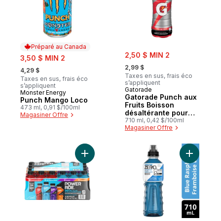
Préparé au Canada
sale:
sale:
2,50 $ MIN 2
3,50 $ MIN 2
, formerly:
, formerly:
2,99 $
4,29 $
Taxes en sus, frais éco
Taxes en sus, frais éco
s’appliquent
s’appliquent
Gatorade
Monster Energy
Préparé au Canada
Gatorade Punch aux
Punch Mango Loco
Fruits Boisson
473 ml, 0,91 $/100ml
désaltérante pour
Magasiner Offre
sportifs
710 ml, 0,42 $/100ml
Magasiner Offre
Ajouter Sports Drink Variété Bouteilles au
Ajouter Z