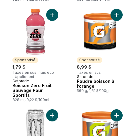
Ajouter Boisson Zéro Fruit Sauvage Pour S
Ajouter P
Sponsorisé
Sponsorisé
1,79 $
8,99 $
Taxes en sus, frais éco
Taxes en sus
s’appliquent
Gatorade
Sponsorisé
Gatorade
Poudre boisson à
Sponsorisé
Boisson Zéro Fruit
l’orange
Sauvage Pour
560 g, 1,61 $/100g
Sportifs
828 ml, 0,22 $/100ml
Ajouter Zéro Ultra au panier
Ajouter P