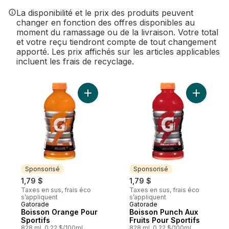
La disponibilité et le prix des produits peuvent
changer en fonction des offres disponibles au
moment du ramassage ou de la livraison. Votre total
et votre reçu tiendront compte de tout changement
apporté. Les prix affichés sur les articles applicables
incluent les frais de recyclage.
Ajouter Boisson Orange Pour Sportifs au 
Ajouter B
Sponsorisé
Sponsorisé
1,79 $
1,79 $
Taxes en sus, frais éco
Taxes en sus, frais éco
s’appliquent
s’appliquent
Gatorade
Gatorade
Sponsorisé
Sponsorisé
Boisson Orange Pour
Boisson Punch Aux
Sportifs
Fruits Pour Sportifs
828 ml, 0,22 $/100ml
828 ml, 0,22 $/100ml