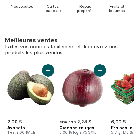
Nouveautés
Cartes-
Repas
Fruits et
cadeaux
préparés
légumes
Meilleures ventes
Faites vos courses facilement et découvrez nos
produits les plus vendus.
sauter Meilleures ventes
Ajouter Avocats au panier
Ajouter Oignons ro
2,00 $
environ 2,24 $
6,00 $
Avocats
Oignons rouges
Fraises, qua
1 ea, 2,00 $/1ch
6,06 $/1kg 2,75 $/1lb
517 g, 1,16 $/10