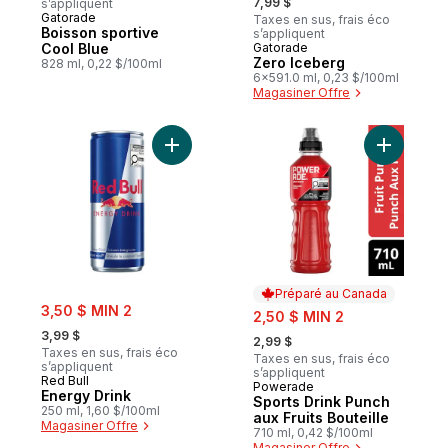
7,99 $
s’appliquent
Gatorade
Taxes en sus, frais éco
Boisson sportive
s’appliquent
Cool Blue
Gatorade
Préparé au Canada
Zero Iceberg
828 ml, 0,22 $/100ml
6x591.0 ml, 0,23 $/100ml
Magasiner Offre
Ajouter Energy Drink au panier
Ajouter Sp
Préparé au Canada
sale:
3,50 $ MIN 2
sale:
2,50 $ MIN 2
, formerly:
, formerly:
3,99 $
2,99 $
Taxes en sus, frais éco
Taxes en sus, frais éco
s’appliquent
s’appliquent
Red Bull
Powerade
Préparé au Canada
Energy Drink
Sports Drink Punch
250 ml, 1,60 $/100ml
aux Fruits Bouteille
Magasiner Offre
710 ml, 0,42 $/100ml
Magasiner Offre