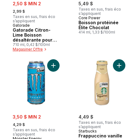
sale:
2,50 $ MIN 2
5,49 $
, formerly:
Taxes en sus, frais éco
2,99 $
s’appliquent
Taxes en sus, frais éco
Core Power
s’appliquent
Boisson protéinée
Gatorade
Élite Chocolat
Gatorade Citron-
414 ml, 1,33 $/100ml
Lime Boisson
désaltérante pour
sportifs
710 ml, 0,42 $/100ml
Magasiner Offre
Ajouter Boisson énergisante bleu hawaïen
Ajouter F
sale:
3,50 $ MIN 2
4,49 $
, formerly:
Taxes en sus, frais éco
4,29 $
s’appliquent
Taxes en sus, frais éco
Starbucks
s’appliquent
Frappuccino vanille
Monster Energy