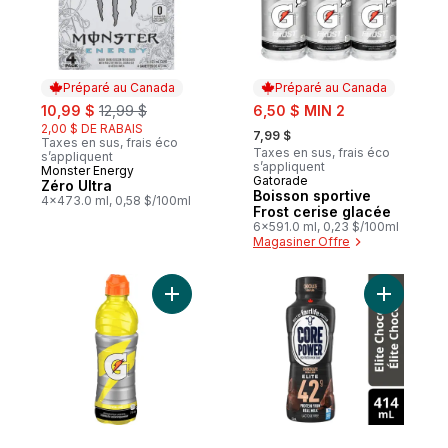
Préparé au Canada
Préparé au Canada
sale:
, formerly:
sale:
10,99 $
12,99 $
6,50 $ MIN 2
, formerly:
2,00 $ DE RABAIS
7,99 $
Taxes en sus, frais éco
Taxes en sus, frais éco
s’appliquent
s’appliquent
Monster Energy
Préparé au Canada
Gatorade
Préparé au Canada
Zéro Ultra
Boisson sportive
4x473.0 ml, 0,58 $/100ml
Frost cerise glacée
6x591.0 ml, 0,23 $/100ml
Magasiner Offre
Ajouter Gatorade Citron-Lime Boisson désa
Ajouter B