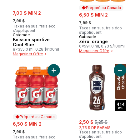
Préparé au Canada
sale:
7,00 $ MIN 2
sale:
6,50 $ MIN 2
, formerly:
, formerly:
7,99 $
7,99 $
Taxes en sus, frais éco
Taxes en sus, frais éco
s’appliquent
s’appliquent
Gatorade
Gatorade
Préparé au Canada
Boisson sportive
Zéro, orange
Cool Blue
6x591.0 ml, 0,23 $/100ml
8x355.0 ml, 0,28 $/100ml
Magasiner Offre
Magasiner Offre
Ajouter Boisson sportive punch aux fruits 
Ajouter B
Préparé au Canada
sale:
, formerly:
sale:
2,50 $
5,25 $
6,50 $ MIN 2
2,75 $ DE RABAIS
, formerly:
7,99 $
Taxes en sus, frais éco
s’appliquent
Taxes en sus, frais éco