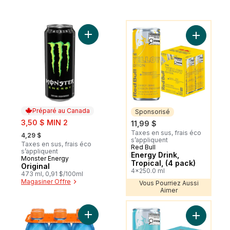
Vous Pourriez Aussi Aimer
Ajouter Original au panier
Ajouter En
Préparé au Canada
Sponsorisé
sale:
3,50 $ MIN 2
11,99 $
, formerly:
Taxes en sus, frais éco
4,29 $
s’appliquent
Taxes en sus, frais éco
Red Bull
Sponsorisé
s’appliquent
Energy Drink,
Monster Energy
Préparé au Canada
Tropical, (4 pack)
Original
4x250.0 ml
473 ml, 0,91 $/100ml
Magasiner Offre
Vous Pourriez Aussi
Aimer
Vous Pourriez Aussi Aimer
Ajouter Boisson sportive Cool Blue au pan
Ajouter En