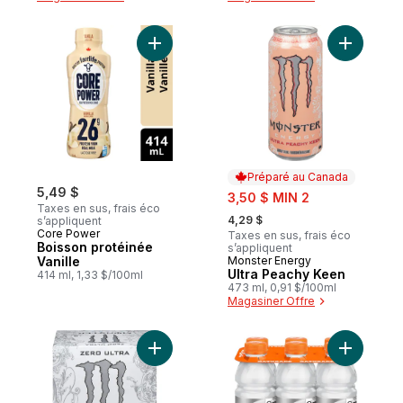
Ajouter Boisson protéinée Vanille au pani
Ajouter U
Préparé au Canada
5,49 $
sale:
3,50 $ MIN 2
Taxes en sus, frais éco
, formerly:
4,29 $
s’appliquent
Core Power
Taxes en sus, frais éco
Boisson protéinée
s’appliquent
Vanille
Monster Energy
Préparé au Canada
Ultra Peachy Keen
414 ml, 1,33 $/100ml
473 ml, 0,91 $/100ml
Magasiner Offre
Ajouter Zéro Ultra au panier
Ajouter B