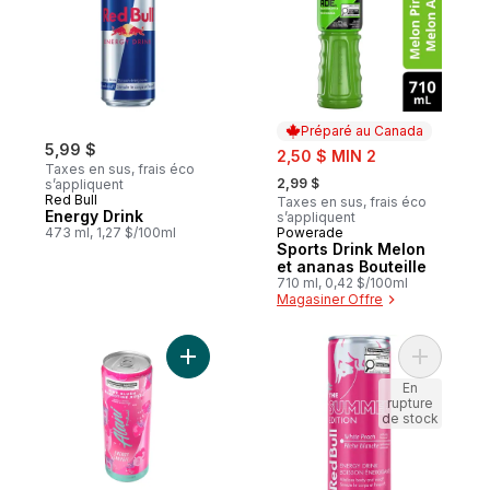
Préparé au Canada
5,99 $
sale:
2,50 $ MIN 2
Taxes en sus, frais éco
, formerly:
2,99 $
s’appliquent
Red Bull
Taxes en sus, frais éco
Energy Drink
s’appliquent
473 ml, 1,27 $/100ml
Powerade
Préparé au Canada
Sports Drink Melon
et ananas Bouteille
710 ml, 0,42 $/100ml
Magasiner Offre
Ajouter Boisson énergisante Barbotine Ro
Ajouter T
En
rupture
de stock