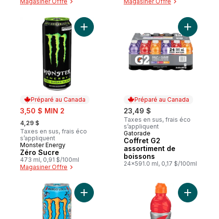
Magasiner Offre
Magasiner Offre
Ajouter Zéro Sucre au panier
Ajouter C
Préparé au Canada
Préparé au Canada
sale:
3,50 $ MIN 2
23,49 $
, formerly:
Taxes en sus, frais éco
4,29 $
s’appliquent
Taxes en sus, frais éco
Gatorade
Préparé au Canada
s’appliquent
Coffret G2
Monster Energy
Préparé au Canada
assortiment de
Zéro Sucre
boissons
473 ml, 0,91 $/100ml
24x591.0 ml, 0,17 $/100ml
Magasiner Offre
Ajouter Punch Mango Loco au panier
Ajouter G