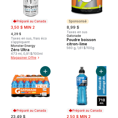
Préparé au Canada
Sponsorisé
sale:
3,50 $ MIN 2
8,99 $
, formerly:
Taxes en sus
4,29 $
Gatorade
Sponsorisé
Taxes en sus, frais éco
Poudre boisson
s’appliquent
citron-lime
Monster Energy
Préparé au Canada
560 g, 1,61 $/100g
Zéro Ultra
473 ml, 0,91 $/100ml
Magasiner Offre
Ajouter Coffret assortiment boissons sport
Ajouter S
Préparé au Canada
Préparé au Canada
sale:
23,49 $
2,50 $ MIN 2