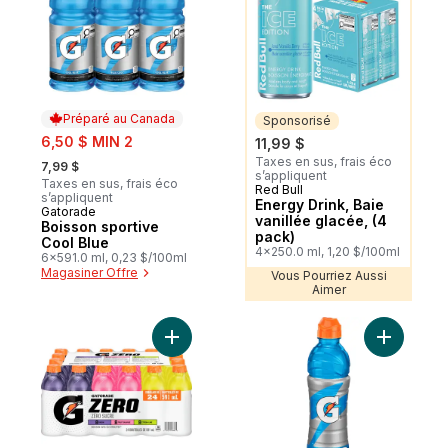
Préparé au Canada
Sponsorisé
sale:
6,50 $ MIN 2
11,99 $
, formerly:
Taxes en sus, frais éco
7,99 $
s’appliquent
Taxes en sus, frais éco
Red Bull
Sponsorisé
s’appliquent
Energy Drink, Baie
Gatorade
Préparé au Canada
vanillée glacée, (4
Boisson sportive
pack)
Cool Blue
4x250.0 ml, 1,20 $/100ml
6x591.0 ml, 0,23 $/100ml
Magasiner Offre
Vous Pourriez Aussi
Aimer
Ajouter Zero variety saveurs au panier
Ajouter G