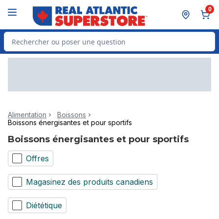
Passer au contenu principal
Passer au pied de page
0
Rechercher des produits
Alimentation
Boissons
Boissons énergisantes et pour sportifs
Boissons énergisantes et pour sportifs
Offres
Magasinez des produits canadiens
Diététique