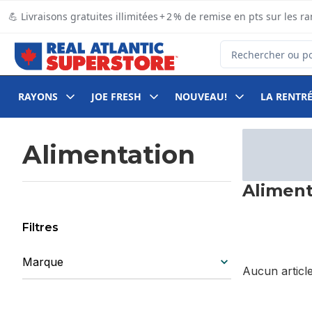
Passer au contenu principal
Passer au pied de page
💪 Livraisons gratuites illimitées + 2 % de remise en pts sur le
Rechercher des pro
RAYONS
JOE FRESH
NOUVEAU!
LA RENTRÉ
Passer au filtrage du contenu
Alimentation
Aliment
Filtres
Marque
Aucun article