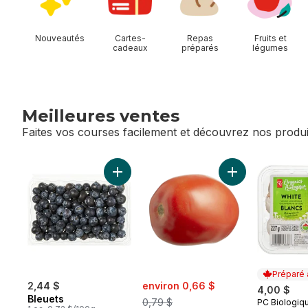
Nouveautés
Cartes-
Repas
Fruits et
cadeaux
préparés
légumes
Meilleures ventes
Faites vos courses facilement et découvrez nos produi
sauter Meilleures ventes
Ajouter Bleuets au panier
Ajouter Tomates
Préparé
sale:
, formerly:
2,44 $
environ 0,66 $
4,00 $
Bleuets
0,79 $
PC Biologiq
Préparé 