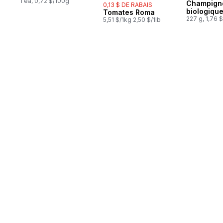
1 ea, 0,72 $/100g
Champign
0,13 $ DE RABAIS
biologiqu
Tomates Roma
227 g, 1,76 
5,51 $/1kg 2,50 $/1lb