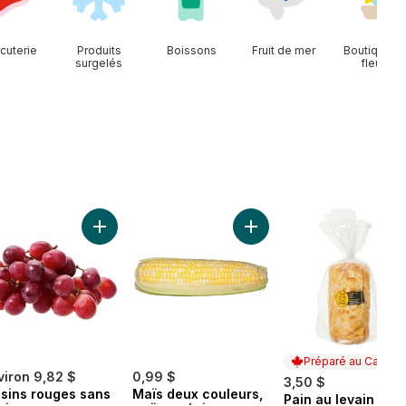
cuterie
Produits
Boissons
Fruit de mer
Boutique d
surgelés
fleurs
épins au panier
Concombres anglais au panier
Ajouter Raisins rouges sans pépins au panier
Ajouter Maïs deux couleur
Préparé au Canada
viron 9,82 $
0,99 $
3,50 $
isins rouges sans
Maïs deux couleurs,
Pain au levain
Préparé au Cana