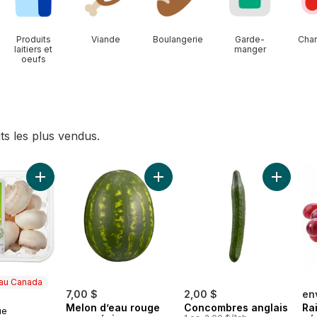
Produits
Viande
Boulangerie
Garde-
Char
laitiers et
manger
oeufs
ts les plus vendus.
 Roma au panier
Ajouter Champignons blancs biologiques au panier
Ajouter Melon d’eau rouge sans p
Ajouter 
 au Canada
7,00 $
2,00 $
en
Melon d’eau rouge
Concombres anglais
Ra
ue
au Canada