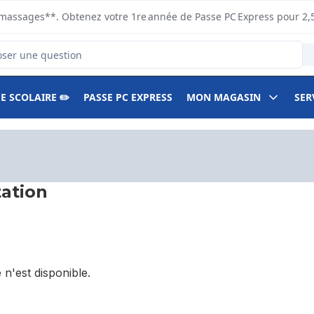
s ramassages**. Obtenez votre 1re année de Passe PC Express pour 2,
duits
E SCOLAIRE ✏️
PASSE PC EXPRESS
MON MAGASIN
SER
ation
 n'est disponible.