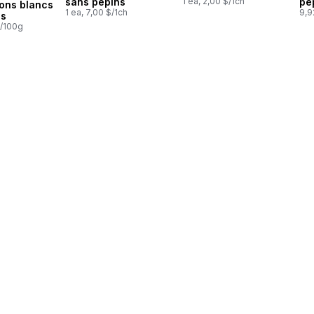
sans pépins
1 ea, 2,00 $/1ch
pé
ons blancs
1 ea, 7,00 $/1ch
9,9
es
$/100g