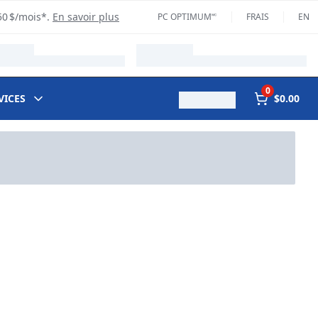
50 $/mois*.
En savoir plus
PC OPTIMUM🅪
FRAIS
EN
0
VICES
$0.00