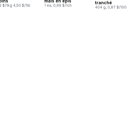
pins
maïs en épis
tranché
2 $/1kg 4,50 $/1lb
1 ea, 0,99 $/1ch
404 g, 0,87 $/100g