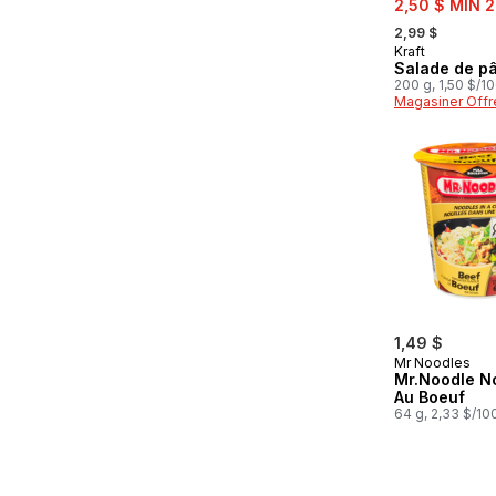
2,50 $ MIN 2
, formerly:
2,99 $
Kraft
Préparé au
Salade de p
200 g, 1,50 $/1
Magasiner Offr
1,49 $
Mr Noodles
Mr.Noodle No
Au Boeuf
64 g, 2,33 $/10