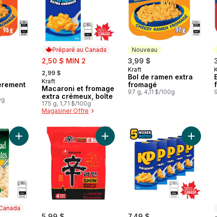
Préparé au Canada
Nouveau
sale:
2,50 $ MIN 2
3,99 $
, formerly:
Kraft
K
Nouveau
2,99 $
n
Bol de ramen extra
Kraft
Préparé au Canada
èrement
fromagé
Macaroni et fromage
97 g, 4,11 $/100g
9
extra crémeux, boîte
0g
175 g, 1,71 $/100g
Magasiner Offre
Ajouter Salade de pâtes au panier
Ajouter Shin soupe aux nouilles n
Ajouter 
 Canada
5,99 $
7,49 $