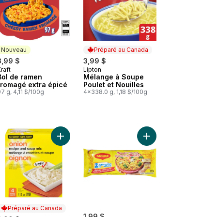
Nouveau
Préparé au Canada
3,99 $
3,99 $
raft
Lipton
Nouveau
Préparé au Canada
Bol de ramen
Mélange à Soupe
fromagé extra épicé
Poulet et Nouilles
7 g, 4,11 $/100g
4x338.0 g, 1,18 $/100g
ouilles ramyun avec mélange pour soupe gourmet épicé au panier
Macaroni et fromage Original au panier
Ajouter Mélange à recettes et soupe à l’oignon 4
Ajouter Nouilles insta
Préparé au Canada
1,99 $