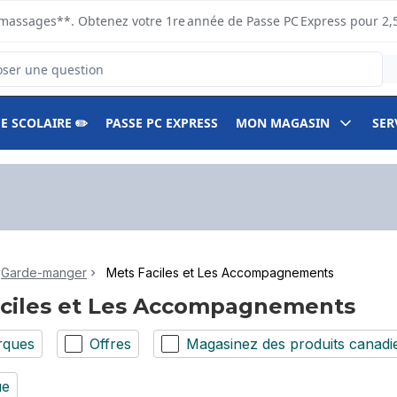
s ramassages**. Obtenez votre 1re année de Passe PC Express pour 2,
duits
E SCOLAIRE ✏️
PASSE PC EXPRESS
MON MAGASIN
SER
Garde-manger
Mets Faciles et Les Accompagnements
aciles et Les Accompagnements
rques
Offres
Magasinez des produits canadi
ue