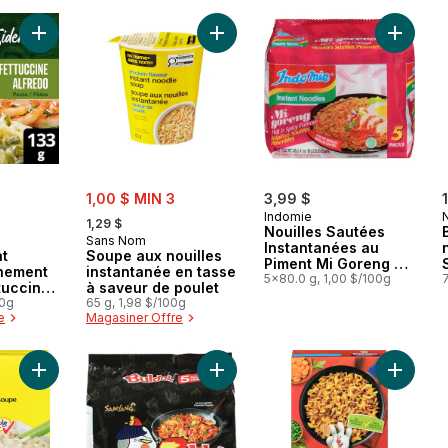
Ajouter Sidekicks Plat d'Accompagnement de Pâtes Fettuccine
Ajouter Soupe aux nouilles instant
sale:
1,00 $ MIN 3
3,99 $
, formerly:
Indomie
1,29 $
Nouilles Sautées
Sans Nom
Instantanées au
at
Soupe aux nouilles
Piment Mi Goreng 5
nement
instantanée en tasse
Packs x 80 g
5x80.0 g, 1,00 $/100g
7
tuccine
à saveur de poulet
00g
65 g, 1,98 $/100g
e
Magasiner Offre
Ajouter Stir-Fried Noodle au panier
Ajouter Mélange à recettes et soupe à l’oignon au panier
Ajouter