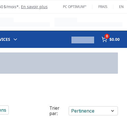
50 $/mois*.
En savoir plus
PC OPTIMUM🅪
FRAIS
EN
0
VICES
$0.00
Trier
ens
Pertinence
par: