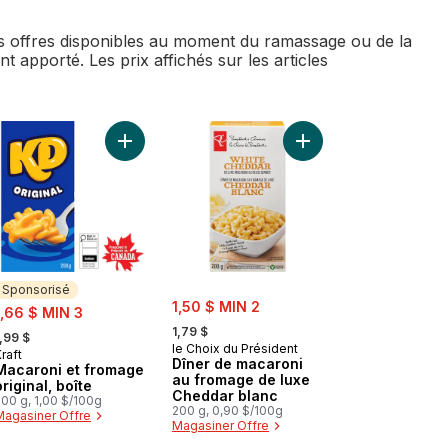
des offres disponibles au moment du ramassage ou de la
t apporté. Les prix affichés sur les articles
r
 fromage Trois fromages au panier
Macaroni au fromage spirales, boîte au panier
Ajouter Macaroni et fromage original, boîte au pa
Ajouter Dîner de maca
Sponsorisé
sale:
ale:
1,50 $ MIN 2
1,66 $ MIN 3
, formerly:
 formerly:
1,79 $
,99 $
le Choix du Président
raft
Sponsorisé
Dîner de macaroni
Macaroni et fromage
au fromage de luxe
original, boîte
Cheddar blanc
00 g, 1,00 $/100g
200 g, 0,90 $/100g
Magasiner Offre
Magasiner Offre