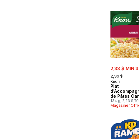
sale:
2,33 $ MIN 3
, formerly:
2,99 $
Knorr
Plat
d'Accompag
de Pâtes Ca
Crémeuses 
134 g, 2,23 $/1
Magasiner Offr
Bacon