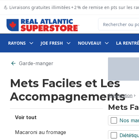
Passer au contenu principal
Passer au pied de page
💪 Livraisons gratuites illimitées + 2 % de remise en pts sur le
Rechercher des pro
RAYONS
JOE FRESH
NOUVEAU!
LA RENTRÉ
Passer au filtrage du contenu
Garde-manger
Mets Faciles et Les
Accompagnements
Alimentation
Mets F
Voir tout
Nos ma
Macaroni au fromage
Diététiq