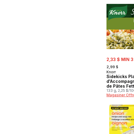
sale:
2,33 $ MIN 3
, formerly:
2,99 $
Knorr
Sidekicks Pl
d'Accompag
de Pâtes Fet
Alfredo
133 g, 2,25 $/1
Magasiner Offr