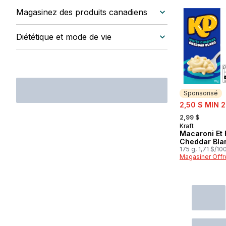
Magasinez des produits canadiens
Diététique et mode de vie
Sponsorisé
sale:
2,50 $ MIN 2
, formerly:
2,99 $
Kraft
Sponsorisé
Macaroni Et
Cheddar Bla
175 g, 1,71 $/10
Magasiner Offr