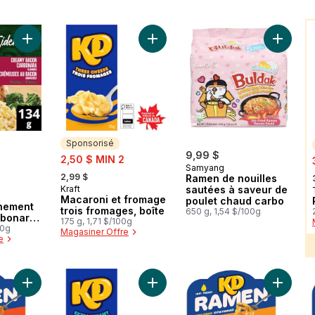
V
Ajouter Macaroni et fromage trois 
Ajouter
Sponsorisé
sale:
9,99 $
2,50 $ MIN 2
Samyang
, formerly:
2,99 $
Ramen de nouilles
Kraft
sautées à saveur de
Sponsorisé
Macaroni et fromage
poulet chaud carbo
nement
trois fromages, boîte
650 g, 1,54 $/100g
rbonara
175 g, 1,71 $/100g
au
00g
Magasiner Offre
e
Ajouter Bol de ramen fromagé légèrement épicé au panier
Ajouter Macaroni et fromage extra
Ajouter