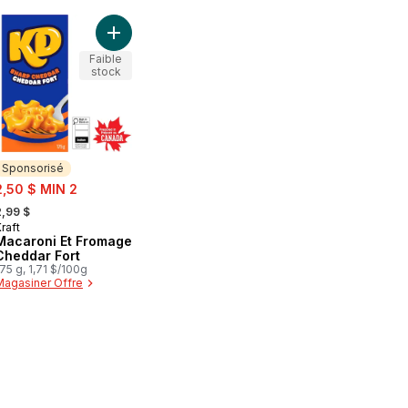
ées (Mi goreng) au panier
Nouilles Masala au panier
Ajouter Macaroni Et Fromage Cheddar Fort au pa
Faible
stock
Sponsorisé
ale:
2,50 $ MIN 2
 formerly:
2,99 $
raft
Sponsorisé
Macaroni Et Fromage
Cheddar Fort
75 g, 1,71 $/100g
Magasiner Offre