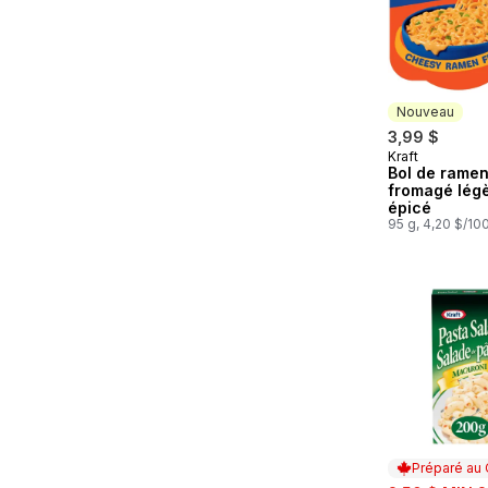
Nouveau
3,99 $
Kraft
Nouveau
Bol de rame
fromagé lég
épicé
95 g, 4,20 $/10
Préparé au
sale: