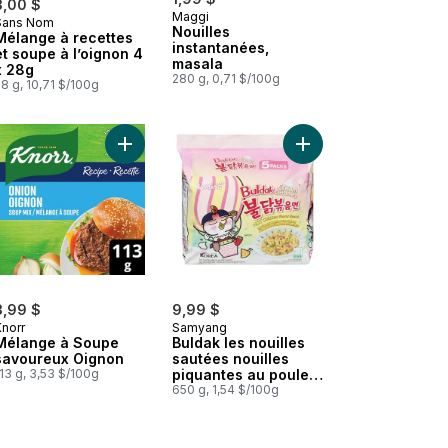
3,00 $
Maggi
Sans Nom
Préparé au Canada
Nouilles
Mélange à recettes
instantanées,
et soupe à l’oignon 4
masala
x 28g
280 g, 0,71 $/100g
8 g, 10,71 $/100g
age Cheddar de luxe au panier
Contenant de nouilles au poulet épicé au panier
Ajouter Buldak les no
Ajouter Mélange à So
3,99 $
9,99 $
Knorr
Samyang
Mélange à Soupe
Buldak les nouilles
savoureux Oignon
sautées nouilles
13 g, 3,53 $/100g
piquantes au poulet
et á la sauce
650 g, 1,54 $/100g
crémeuse carbonara