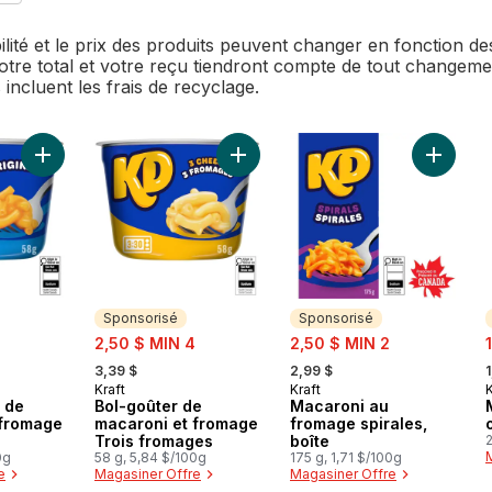
bilité et le prix des produits peuvent changer en fonction 
Votre total et votre reçu tiendront compte de tout changemen
 incluent les frais de recyclage.
Ajouter Bols-goûters de macaroni et fromage original au panie
Ajouter Bol-goûter de macaroni et
Ajouter 
Sponsorisé
Sponsorisé
sale:
sale:
s
2,50 $ MIN 4
2,50 $ MIN 2
, formerly:
, formerly:
,
3,39 $
2,99 $
1
Kraft
Kraft
K
Sponsorisé
Sponsorisé
 de
Bol-goûter de
Macaroni au
 fromage
macaroni et fromage
fromage spirales,
Trois fromages
boîte
2
0g
58 g, 5,84 $/100g
175 g, 1,71 $/100g
e
Magasiner Offre
Magasiner Offre