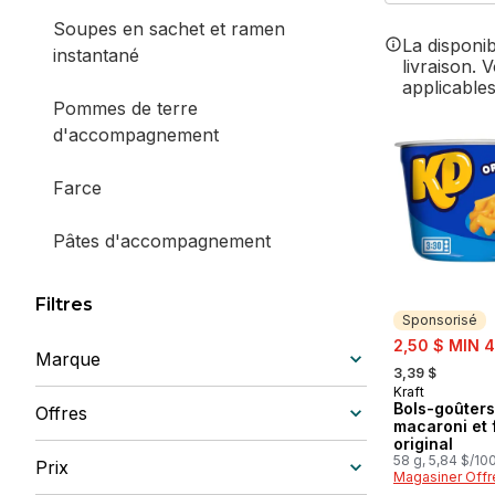
Soupes en sachet et ramen
La disponi
instantané
livraison. 
applicables
Pommes de terre
d'accompagnement
Farce
Pâtes d'accompagnement
Sud Asiatique
Filtres
Sponsorisé
sale:
2,50 $ MIN 4
Marque
, formerly:
3,39 $
Kraft
Sponsorisé
Bols-goûters
Offres
macaroni et
original
58 g, 5,84 $/10
Prix
Magasiner Offr