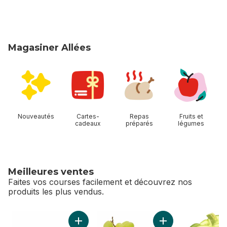
Magasiner Allées
sauter Magasiner Allées
Nouveautés
Cartes-
Repas
Fruits et
cadeaux
préparés
légumes
Meilleures ventes
Faites vos courses facilement et découvrez nos
produits les plus vendus.
sauter Meilleures ventes
Ajouter Raisins rouges sans pépins au panie
Ajouter Raisins ver