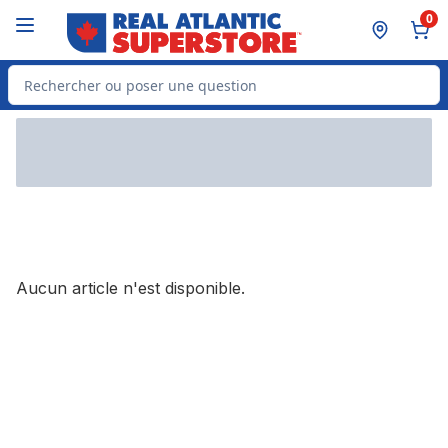
Passer au contenu principal
Passer au pied de page
0
Rechercher des produits
Aucun article n'est disponible.