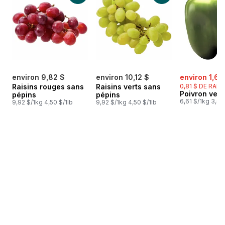
sale:
environ 9,82 $
environ 10,12 $
environ 1,62
Raisins rouges sans
Raisins verts sans
0,81 $ DE RABA
Poivron vert
pépins
pépins
6,61 $/1kg 3,00
9,92 $/1kg 4,50 $/1lb
9,92 $/1kg 4,50 $/1lb