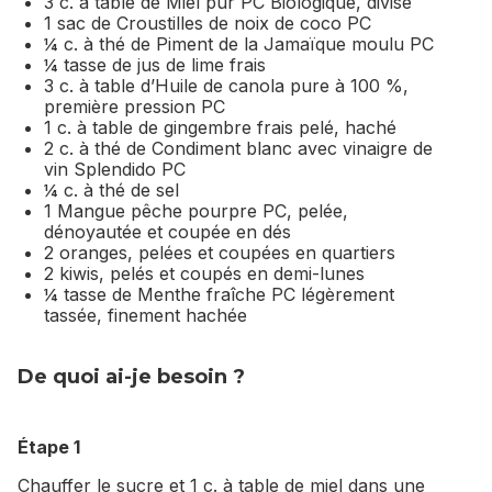
3 c. à table de Miel pur PC Biologique, divisé
1 sac de Croustilles de noix de coco PC
¼ c. à thé de Piment de la Jamaïque moulu PC
¼ tasse de jus de lime frais
3 c. à table d’Huile de canola pure à 100 %,
première pression PC
1 c. à table de gingembre frais pelé, haché
2 c. à thé de Condiment blanc avec vinaigre de
vin Splendido PC
¼ c. à thé de sel
1 Mangue pêche pourpre PC, pelée,
dénoyautée et coupée en dés
2 oranges, pelées et coupées en quartiers
2 kiwis, pelés et coupés en demi-lunes
¼ tasse de Menthe fraîche PC légèrement
tassée, finement hachée
De quoi ai-je besoin ?
Étape 1
Chauffer le sucre et 1 c. à table de miel dans une