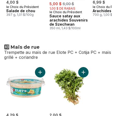
4,00 $
sale:
, formerly:
6,99 $
5,00 $
6,00 $
le Choix du Président
le Choix du Pré
1,00 $ DE RABAIS
Salade de chou
Arachides sa
le Choix du Président
Préparé au Canada
397 g, 1,01 $/100g
700 g, 1,00 $/
Sauce satay aux
arachides Souvenirs
de Szechwan
350 ml, 1,43 $/100ml
3️⃣ Maïs de rue
Trempette au maïs de rue Elote PC + Cotija PC + maïs
grillé + coriandre
sauter 3️⃣ Maïs de rue
Ajouter Trempette au maïs de rue elote au p
Ajouter Coriandre 
4,29 $
2,00 $