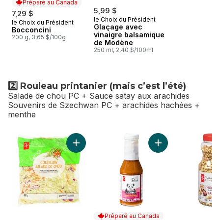
Préparé au Canada
5,99 $
7,29 $
le Choix du Président
le Choix du Président
Préparé au Canada
Glaçage avec
Bocconcini
vinaigre balsamique
200 g, 3,65 $/100g
de Modène
250 ml, 2,40 $/100ml
2️⃣ Rouleau printanier (mais c’est l’été)
Salade de chou PC + Sauce satay aux arachides
Souvenirs de Szechwan PC + arachides hachées +
menthe
sauter 2️⃣ Rouleau printanier (mais c’est l’été)
Ajouter Salade de chou au panier
Ajouter Sauce sata
Préparé au Canada