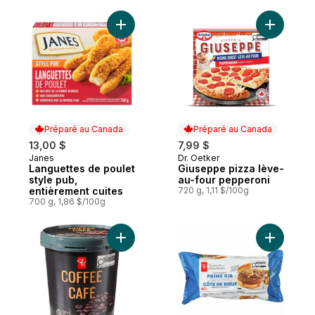
Ajouter Languettes de poulet style pub, e
Ajouter G
Préparé au Canada
Préparé au Canada
13,00 $
7,99 $
Janes
Dr. Oetker
Préparé au Canada
Préparé au Canada
Languettes de poulet
Giuseppe pizza lève-
style pub,
au-four pepperoni
entièrement cuites
720 g, 1,11 $/100g
700 g, 1,86 $/100g
Ajouter Crème glacée au café au panier
Ajouter B