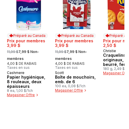
Préparé au Canada
Préparé au Canada
Préparé au
Prix pour membres
Prix pour membres
Prix pour m
3,99 $
3,99 $
2,50 $
, formerly:
, formerly:
Christie
Préparé au
11,99 $
7,99 $ Non-
11,99 $
7,99 $ Non-
Craquelins 
membres
membres
originaux, g
4,00 $ DE RABAIS
4,00 $ DE RABAIS
beurré, feuil
Taxes en sus
Taxes en sus
craquelin fo
180 g, 2,49 $/1
Cashmere
Scott
Préparé au Canada
Préparé au Canada
Magasiner Off
bouche
Papier hygiénique,
Boîte de mouchoirs,
8 rouleaux, deux
emb. de 6
épaisseurs
100 ea, 0,08 $/1ch
Magasiner Offre
8 ea, 1,00 $/1ch
Magasiner Offre