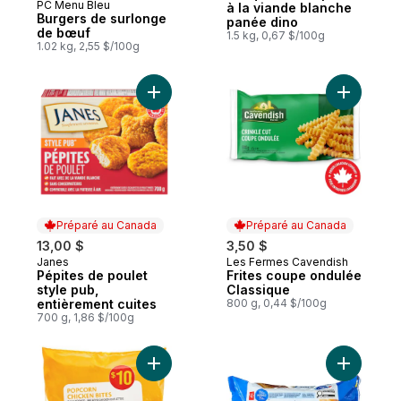
PC Menu Bleu
Préparé au Canada
à la viande blanche
Burgers de surlonge
panée dino
de bœuf
1.5 kg, 0,67 $/100g
1.02 kg, 2,55 $/100g
Ajouter Pépites de poulet style pub, enti
Préparé au Canada
Préparé au Canada
13,00 $
3,50 $
Janes
Les Fermes Cavendish
Préparé au Canada
Préparé au Canada
Pépites de poulet
Frites coupe ondulée
style pub,
Classique
entièrement cuites
800 g, 0,44 $/100g
700 g, 1,86 $/100g
Ajouter Bouchées de poulet popcorn au p
Ajouter B