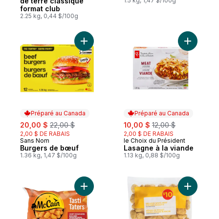
de terre classique
1.5 kg, 1,47 $/100g
format club
2.25 kg, 0,44 $/100g
Ajouter Burgers de bœuf au panier
Ajouter L
Préparé au Canada
Préparé au Canada
sale:
, formerly:
sale:
, formerly:
20,00 $
22,00 $
10,00 $
12,00 $
2,00 $ DE RABAIS
2,00 $ DE RABAIS
Sans Nom
le Choix du Président
Préparé au Canada
Préparé au Canada
Burgers de bœuf
Lasagne à la viande
1.36 kg, 1,47 $/100g
1.13 kg, 0,88 $/100g
Ajouter Bouchées de pommes de terre Tas
Ajouter P