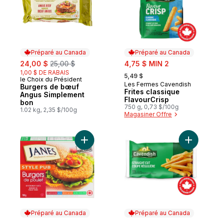
Préparé au Canada
Préparé au Canada
sale:
, formerly:
sale:
24,00 $
25,00 $
4,75 $ MIN 2
, formerly:
1,00 $ DE RABAIS
5,49 $
le Choix du Président
Préparé au Canada
Les Fermes Cavendish
Préparé au Canada
Burgers de bœuf
Frites classique
Angus Simplement
FlavourCrisp
bon
750 g, 0,73 $/100g
1.02 kg, 2,35 $/100g
Magasiner Offre
Ajouter Burger de poulet style pub, entièr
Préparé au Canada
Préparé au Canada