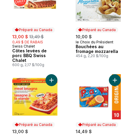
Préparé au Canada
Préparé au Canada
sale:
, formerly:
13,00 $
13,49 $
10,00 $
0,49 $ DE RABAIS
le Choix du Président
Préparé au Canada
Swiss Chalet
Bouchées au
Préparé au Canada
Côtes levées de
fromage mozzarella
porc BBQ Swiss
454 g, 2,20 $/100g
Chalet
600 g, 2,17 $/100g
Ajouter Lasagne à la viande au panier
Ajouter S
Préparé au Canada
Préparé au Canada
13,00 $
14,49 $