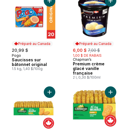
Ajouter Saucisses sur bâtonnet original au
Ajouter P
Préparé au Canada
Préparé au Canada
sale:
, formerly:
20,99 $
6,00 $
7,00 $
Pogo
1,00 $ DE RABAIS
Préparé au Canada
Saucisses sur
Chapman’s
Préparé au Canada
Premium crème
bâtonnet original
glacé vanille
1.5 kg, 1,40 $/100g
française
2 l, 0,30 $/100ml
Ajouter Galettes de pommes de terre clas