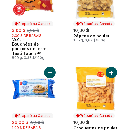
Préparé au Canada
Préparé au Canada
sale:
, formerly:
3,00 $
5,00 $
10,00 $
2,00 $ DE RABAIS
Pépites de poulet
Préparé au Canada
McCain
Préparé au Canada
1.5 kg, 0,67 $/100g
Bouchées de
pommes de terre
Tasti Tatersᴹᴰ
800 g, 0,38 $/100g
Ajouter Burgers de surlonge de bœuf au 
Ajouter C
Préparé au Canada
Préparé au Canada
sale:
, formerly:
26,00 $
27,00 $
10,00 $
1,00 $ DE RABAIS
Croquettes de poulet
Préparé au Canada