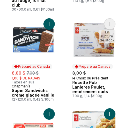
au fudge, format
1.13 kg, 1,68 $/100g
club
30x60.0 ml, 0,61 $/100ml
Ajouter Super Sandwichs crème glacée van
Ajouter R
En
rupture
de stock
Préparé au Canada
Préparé au Canada
sale:
, formerly:
6,00 $
7,00 $
8,00 $
1,00 $ DE RABAIS
le Choix du Président
Préparé au Canada
Taxes en sus
Recette Pub
Chapman’s
Préparé au Canada
Lanieres Poulet,
Super Sandwichs
entièrement cuits
crème glacée vanille
700 g, 1,14 $/100g
12x120.0 ml, 0,42 $/100ml
Ajouter Côtes levées de porc BBQ Swiss 
Ajouter B