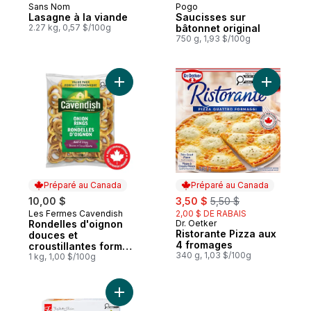
Sans Nom
Pogo
Préparé au Canada
Préparé au Canada
Lasagne à la viande
Saucisses sur
2.27 kg, 0,57 $/100g
bâtonnet original
750 g, 1,93 $/100g
Ajouter Rondelles d'oignon douces et cro
Ajouter R
Préparé au Canada
Préparé au Canada
sale:
, formerly:
10,00 $
3,50 $
5,50 $
Les Fermes Cavendish
2,00 $ DE RABAIS
Préparé au Canada
Rondelles d'oignon
Dr. Oetker
Préparé au Canada
Ristorante Pizza aux
douces et
4 fromages
croustillantes format
340 g, 1,03 $/100g
économique
1 kg, 1,00 $/100g
Ajouter Lanières de poitrine de poulet p