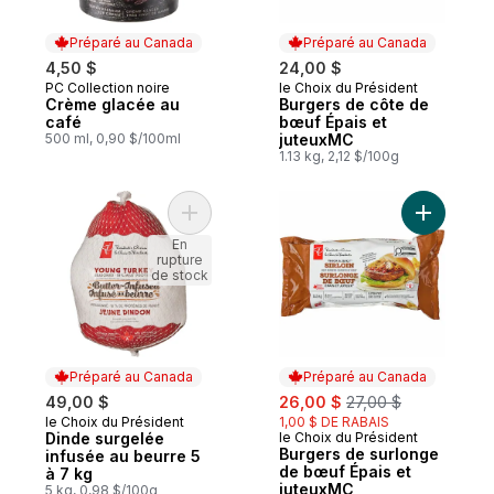
Préparé au Canada
Préparé au Canada
4,50 $
24,00 $
PC Collection noire
le Choix du Président
Préparé au Canada
Préparé au Canada
Crème glacée au
Burgers de côte de
café
bœuf Épais et
500 ml, 0,90 $/100ml
juteuxMC
1.13 kg, 2,12 $/100g
Ajouter Dinde surgelée infusée au beurre 
Ajouter B
En
rupture
de stock
Préparé au Canada
Préparé au Canada
sale:
, formerly:
49,00 $
26,00 $
27,00 $
le Choix du Président
1,00 $ DE RABAIS
Préparé au Canada
Dinde surgelée
le Choix du Président
Préparé au Canada
Burgers de surlonge
infusée au beurre 5
de bœuf Épais et
à 7 kg
juteuxMC
5 kg, 0,98 $/100g