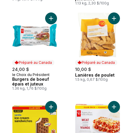
1.13 kg, 2,30 $/100g
Ajouter Burgers de boeuf épais et juteux 
Ajouter L
Préparé au Canada
Préparé au Canada
24,00 $
10,00 $
le Choix du Président
Lanières de poulet
Préparé au Canada
Préparé au Canada
Burgers de boeuf
1.5 kg, 0,67 $/100g
épais et juteux
1.36 kg, 1,76 $/100g
Ajouter Sandwiches à la crème glacée à la 
Ajouter L