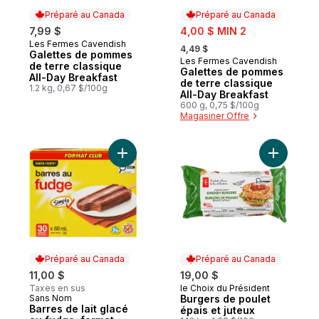
Préparé au Canada
Préparé au Canada
sale:
7,99 $
4,00 $ MIN 2
, formerly:
Les Fermes Cavendish
Préparé au Canada
4,49 $
Galettes de pommes
Les Fermes Cavendish
Préparé au Canada
de terre classique
Galettes de pommes
All-Day Breakfast
de terre classique
1.2 kg, 0,67 $/100g
All-Day Breakfast
600 g, 0,75 $/100g
Magasiner Offre
Ajouter Barres de lait glacé au fudge, for
Ajouter B
Préparé au Canada
Préparé au Canada
11,00 $
19,00 $
Taxes en sus
le Choix du Président
Préparé au Canada
Sans Nom
Burgers de poulet
Préparé au Canada
Barres de lait glacé
épais et juteux