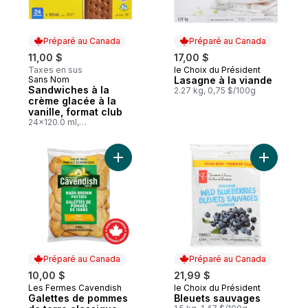
Préparé au Canada
Préparé au Canada
11,00 $
17,00 $
Taxes en sus
le Choix du Président
Préparé au Canada
Sans Nom
Lasagne à la viande
Préparé au Canada
Sandwiches à la
2.27 kg, 0,75 $/100g
crème glacée à la
vanille, format club
24x120.0 ml,
0,38 $/100ml
Ajouter Galettes de pommes de terre clas
Ajouter B
Préparé au Canada
Préparé au Canada
10,00 $
21,99 $
Les Fermes Cavendish
le Choix du Président
Préparé au Canada
Préparé au Canada
Galettes de pommes
Bleuets sauvages