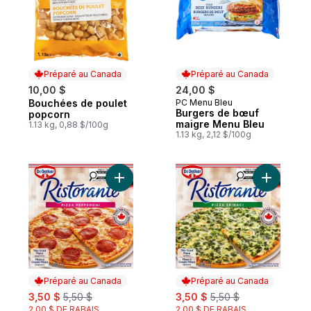
Préparé au Canada
Préparé au Canada
10,00 $
24,00 $
Bouchées de poulet
PC Menu Bleu
Préparé au Canada
Préparé au Canada
Burgers de bœuf
popcorn
maigre Menu Bleu
1.13 kg, 0,88 $/100g
1.13 kg, 2,12 $/100g
Ajouter Ristorante Pizza pepperoni au pan
Ajouter P
Préparé au Canada
Préparé au Canada
sale:
, formerly:
sale:
, formerly:
3,50 $
5,50 $
3,50 $
5,50 $
2,00 $ DE RABAIS
2,00 $ DE RABAIS