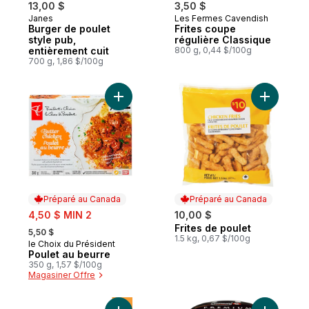
13,00 $
3,50 $
Janes
Les Fermes Cavendish
Préparé au Canada
Préparé au Canada
Burger de poulet
Frites coupe
style pub,
régulière Classique
entièrement cuit
800 g, 0,44 $/100g
700 g, 1,86 $/100g
Ajouter Poulet au beurre au panier
Ajouter Fr
Préparé au Canada
Préparé au Canada
sale:
4,50 $ MIN 2
10,00 $
, formerly:
Frites de poulet
Préparé au Canada
5,50 $
1.5 kg, 0,67 $/100g
le Choix du Président
Préparé au Canada
Poulet au beurre
350 g, 1,57 $/100g
Magasiner Offre