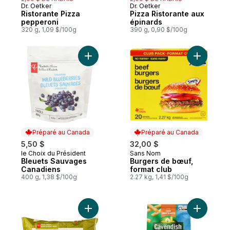
Dr. Oetker
Dr. Oetker
Préparé au Canada
Préparé au Canada
Ristorante Pizza
Pizza Ristorante aux
pepperoni
épinards
320 g, 1,09 $/100g
390 g, 0,90 $/100g
Ajouter Bleuets Sauvages Canadiens au p
Ajouter B
Préparé au Canada
Préparé au Canada
5,50 $
32,00 $
le Choix du Président
Sans Nom
Préparé au Canada
Préparé au Canada
Bleuets Sauvages
Burgers de bœuf,
Canadiens
format club
400 g, 1,38 $/100g
2.27 kg, 1,41 $/100g
Ajouter Burgers de bœuf Angus Simpleme
Ajouter Fr