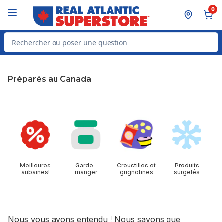
Passer au contenu principal
Passer au pied de page
0
Rechercher des produits
Préparés au Canada
sauter cette section
Meilleures
Garde-
Croustilles et
Produits
aubaines!
manger
grignotines
surgelés
Nous vous avons entendu ! Nous savons que