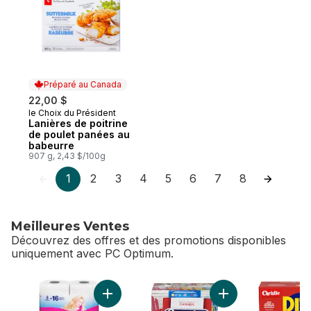
Préparé au Canada
22,00 $
le Choix du Président
Préparé au Canada
Lanières de poitrine
de poulet panées au
babeurre
907 g, 2,43 $/100g
1
2
3
4
5
6
7
8
Meilleures Ventes
Découvrez des offres et des promotions disponibles
uniquement avec PC Optimum.
sauter Meilleures Ventes
Ajouter Papier hygiénique, 8 rouleaux, deux
Ajouter Boîte de m