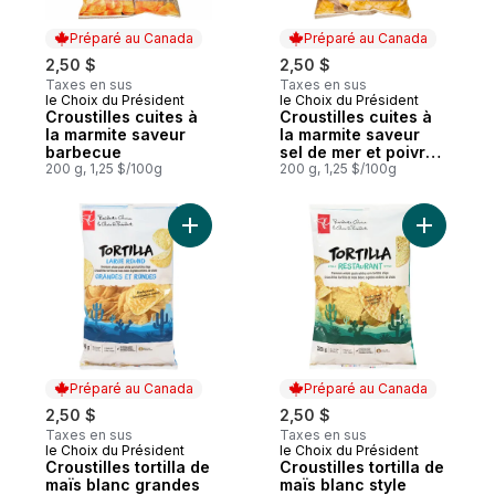
Préparé au Canada
Préparé au Canada
2,50 $
2,50 $
Taxes en sus
Taxes en sus
le Choix du Président
le Choix du Président
Préparé au Canada
Préparé au Canada
Croustilles cuites à
Croustilles cuites à
la marmite saveur
la marmite saveur
barbecue
sel de mer et poivre
200 g, 1,25 $/100g
concassé
200 g, 1,25 $/100g
Ajouter Cr
Préparé au Canada
Préparé au Canada
2,50 $
2,50 $
Taxes en sus
Taxes en sus
le Choix du Président
le Choix du Président
Préparé au Canada
Préparé au Canada
Croustilles tortilla de
Croustilles tortilla de
maïs blanc grandes
maïs blanc style