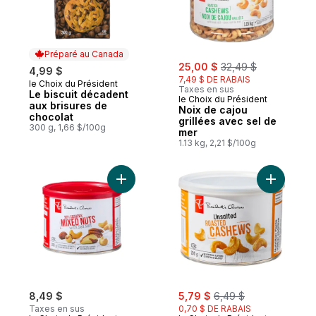
Préparé au Canada
sale:
, formerly:
25,00 $
32,49 $
4,99 $
7,49 $ DE RABAIS
le Choix du Président
Préparé au Canada
Taxes en sus
Le biscuit décadent
le Choix du Président
aux brisures de
Noix de cajou
chocolat
grillées avec sel de
300 g, 1,66 $/100g
mer
1.13 kg, 2,21 $/100g
Ajouter Mélange de noix avec sel de mer
Ajouter N
sale:
, formerly:
8,49 $
5,79 $
6,49 $
Taxes en sus
0,70 $ DE RABAIS