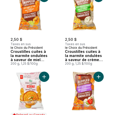
2,50 $
2,50 $
Taxes en sus
Taxes en sus
le Choix du Président
le Choix du Président
Croustilles cuites à
Croustilles cuites à
la marmite ondulées
la marmite ondulées
à saveur de miel
à saveur de crème
piquant et de lime
200 g, 1,25 $/100g
sure et de ciboulette
200 g, 1,25 $/100g
Ajouter Croustilles ondulées à saveur Ko
Ajouter C
Préparé au Canada