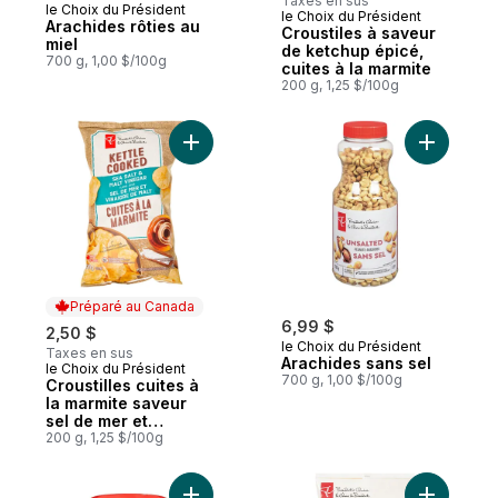
Taxes en sus
le Choix du Président
le Choix du Président
Préparé au Canada
Arachides rôties au
Croustiles à saveur
miel
de ketchup épicé,
700 g, 1,00 $/100g
cuites à la marmite
200 g, 1,25 $/100g
Ajouter Croustilles cuites à la marmite sav
Ajouter A
Préparé au Canada
6,99 $
2,50 $
le Choix du Président
Taxes en sus
Arachides sans sel
le Choix du Président
Préparé au Canada
700 g, 1,00 $/100g
Croustilles cuites à
la marmite saveur
sel de mer et
vinaigre de malt
200 g, 1,25 $/100g