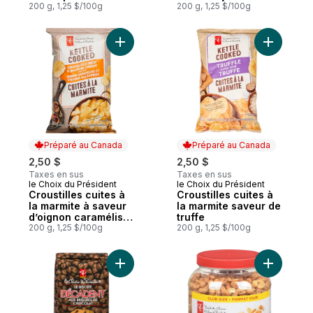
200 g, 1,25 $/100g
200 g, 1,25 $/100g
Ajouter Croustilles cuites à la marmite à 
Ajouter Cr
Préparé au Canada
Préparé au Canada
2,50 $
2,50 $
Taxes en sus
Taxes en sus
le Choix du Président
le Choix du Président
Préparé au Canada
Préparé au Canada
Croustilles cuites à
Croustilles cuites à
la marmite à saveur
la marmite saveur de
d’oignon caramélisé
truffe
et de vinaigre
200 g, 1,25 $/100g
200 g, 1,25 $/100g
balsamique
Ajouter Le biscuit décadent aux brisures 
Ajouter N