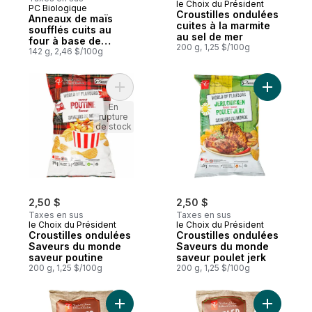
le Choix du Président
PC Biologique
Coup de cœur
Croustilles ondulées
Anneaux de maïs
cuites à la marmite
soufflés cuits au
au sel de mer
four à base de
200 g, 1,25 $/100g
plantes, saveur
142 g, 2,46 $/100g
crème sure et
oignon
Ajouter Croustilles ondulées Saveurs du 
Ajouter C
En
rupture
de stock
2,50 $
2,50 $
Taxes en sus
Taxes en sus
le Choix du Président
le Choix du Président
Croustilles ondulées
Croustilles ondulées
Saveurs du monde
Saveurs du monde
saveur poutine
saveur poulet jerk
200 g, 1,25 $/100g
200 g, 1,25 $/100g
Ajouter Croustilles cuites à la marmite on
Ajouter C