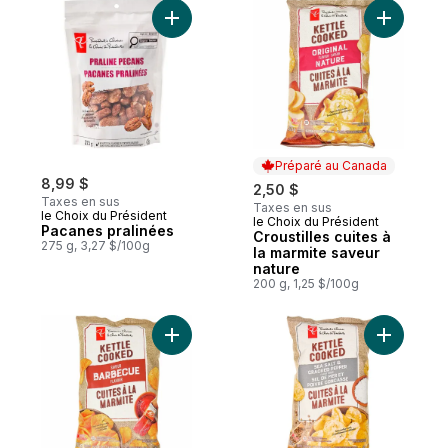
Ajouter Pacanes pralinées au panier
Ajouter Cr
Préparé au Canada
8,99 $
2,50 $
Taxes en sus
Taxes en sus
le Choix du Président
le Choix du Président
Préparé au Canada
Pacanes pralinées
Croustilles cuites à
275 g, 3,27 $/100g
la marmite saveur
nature
200 g, 1,25 $/100g
Ajouter Croustilles cuites à la marmite sa
Ajouter C