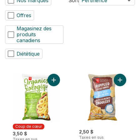
Nos marques
Sort
Pertinence
Offres
Magasinez des
produits
canadiens
Diététique
Ajouter Anneaux de maïs soufflés cuits au
Ajouter Cr
Coup de cœur
2,50 $
3,50 $
Taxes en sus
Taxes en sus