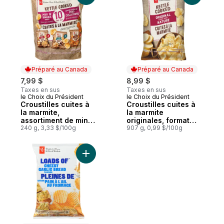
Préparé au Canada
Préparé au Canada
7,99 $
8,99 $
Taxes en sus
Taxes en sus
le Choix du Président
le Choix du Président
Préparé au Canada
Préparé au Canada
Croustilles cuites à
Croustilles cuites à
la marmite,
la marmite
assortiment de mini-
originales, format
collations
240 g, 3,33 $/100g
club
907 g, 0,99 $/100g
Ajouter Croustilles ondulées pleines de sa