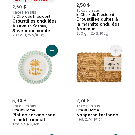
2,50 $
2,50 $
Taxes en sus
Taxes en sus
le Choix du Président
le Choix du Président
Préparé au Canada
Croustilles cuites à
Croustilles ondulées
la marmite ondulées
à saveur Korma,
à saveur
Saveur du monde
assaisonnées et
200 g, 1,25 $/100g
200 g, 1,25 $/100g
épicées
Ajouter Plat de service rond à motif tropic
Ajouter N
En
rupture
de stock
5,94 $
2,74 $
Taxes en sus
Taxes en sus
Life at Home
Life at Home
Plat de service rond
Napperon festonné
à motif tropical
1 ea, 2,74 $/1ch
1 ea, 5,94 $/1ch