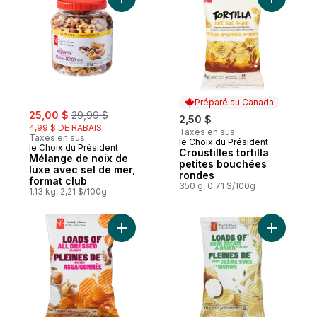
Ajouter Mélange de noix de luxe avec sel
Ajouter Cr
Préparé au Canada
sale:
, formerly:
25,00 $
29,99 $
2,50 $
4,99 $ DE RABAIS
Taxes en sus
Taxes en sus
le Choix du Président
Préparé au Canada
le Choix du Président
Croustilles tortilla
Mélange de noix de
petites bouchées
luxe avec sel de mer,
rondes
format club
350 g, 0,71 $/100g
1.13 kg, 2,21 $/100g
Ajouter Croustilles ondulées pleines de 
Ajouter C