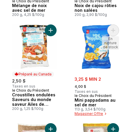
le Choix du Président
le Choix du Président
Mélange de noix
Noix de cajou rôties
avec sel de mer
non salées
200 g, 4,25 $/100g
200 g, 2,90 $/100g
Ajouter Croustilles ondulées Saveurs du 
Ajouter M
En
rupture
de stock
Préparé au Canada
sale:
3,25 $ MIN 2
2,50 $
, formerly:
Taxes en sus
4,00 $
le Choix du Président
Préparé au Canada
Taxes en sus
Croustilles ondulées
le Choix du Président
Saveurs du monde
Mini pappadams au
saveur Ailes de
sel de mer
poulet Buffalo et
200 g, 1,25 $/100g
113 g, 3,54 $/100g
fromage bleu
Magasiner Offre
Ajouter Croustilles cuites à la marmite, as
Ajouter Cr