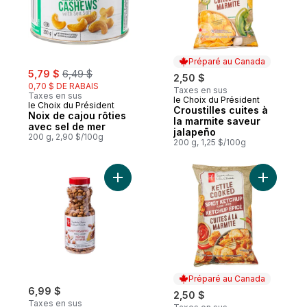
Préparé au Canada
sale:
, formerly:
5,79 $
6,49 $
2,50 $
0,70 $ DE RABAIS
Taxes en sus
Taxes en sus
le Choix du Président
Préparé au Canada
le Choix du Président
Croustilles cuites à
Noix de cajou rôties
la marmite saveur
avec sel de mer
jalapeño
200 g, 2,90 $/100g
200 g, 1,25 $/100g
Ajouter Arachides rôties au miel au panier
Ajouter C
Préparé au Canada
6,99 $
2,50 $
Taxes en sus