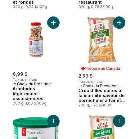
et rondes
restaurant
340 g, 0,74 $/100g
320 g, 0,78 $/100g
Ajouter Arachides légèrement assaisonné
Ajouter Cr
Préparé au Canada
6,99 $
2,50 $
Taxes en sus
Taxes en sus
le Choix du Président
le Choix du Président
Préparé au Canada
Arachides
Croustilles cuites à
légèrement
la marmite saveur de
assaisonnées
cornichons à l’aneth
700 g, 1,00 $/100g
épicés
200 g, 1,25 $/100g
Ajouter Noix de cajou rôties avec sel de 
Ajouter Cr