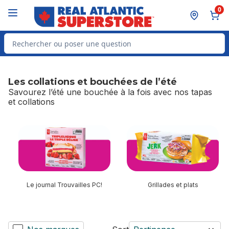
Passer au contenu principal
Passer au pied de page
0
Rechercher des produits
Les collations et bouchées de l’été
Savourez l’été une bouchée à la fois avec nos tapas
et collations
sauter Les collations et bouchées de l’été
Le journal Trouvailles PC!
Grillades et plats