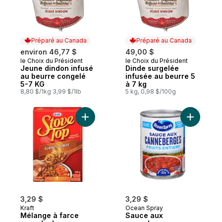
Préparé au Canada
Préparé au Canada
environ 46,77 $
49,00 $
le Choix du Président
le Choix du Président
Préparé au Canada
Préparé au Canada
Jeune dindon infusé
Dinde surgelée
au beurre congelé
infusée au beurre 5
5-7 KG
à 7 kg
8,80 $/1kg 3,99 $/1lb
5 kg, 0,98 $/100g
Ajouter Mélange à farce pour dinde au pa
Ajouter S
3,29 $
3,29 $
Kraft
Ocean Spray
Mélange à farce
Sauce aux