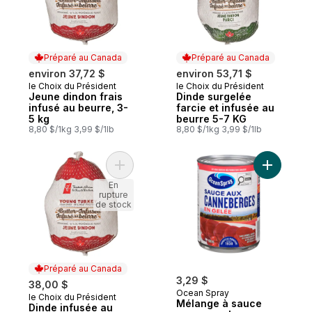
Préparé au Canada
Préparé au Canada
environ 37,72 $
environ 53,71 $
le Choix du Président
le Choix du Président
Préparé au Canada
Préparé au Canada
Jeune dindon frais
Dinde surgelée
infusé au beurre, 3-
farcie et infusée au
5 kg
beurre 5-7 KG
8,80 $/1kg 3,99 $/1lb
8,80 $/1kg 3,99 $/1lb
Ajouter Dinde infusée au beurre 3 à 5 kg 
Ajouter M
En
rupture
de stock
Préparé au Canada
3,29 $
38,00 $
Ocean Spray
le Choix du Président
Préparé au Canada
Mélange à sauce
Dinde infusée au