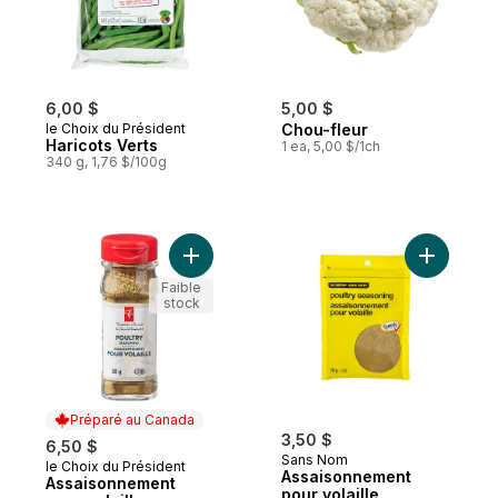
6,00 $
5,00 $
le Choix du Président
Chou-fleur
Haricots Verts
1 ea, 5,00 $/1ch
340 g, 1,76 $/100g
Ajouter Assaisonnement pour volaille au p
Ajouter A
Faible
stock
Préparé au Canada
3,50 $
6,50 $
Sans Nom
le Choix du Président
Préparé au Canada
Assaisonnement
Assaisonnement
pour volaille