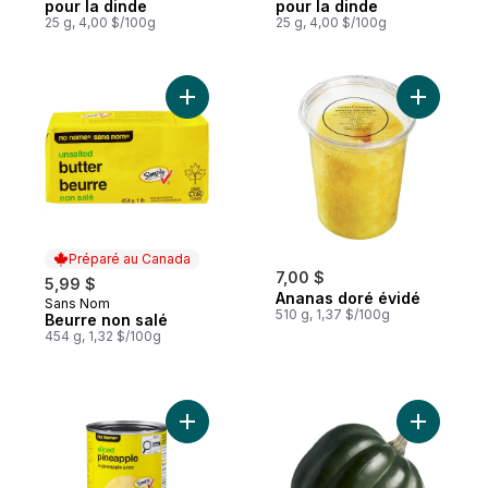
pour la dinde
pour la dinde
25 g, 4,00 $/100g
25 g, 4,00 $/100g
Ajouter Beurre non salé au panier
Ajouter A
Préparé au Canada
7,00 $
5,99 $
Ananas doré évidé
Sans Nom
Préparé au Canada
510 g, 1,37 $/100g
Beurre non salé
454 g, 1,32 $/100g
Ajouter Ananas en tranches dans du jus d
Ajouter C