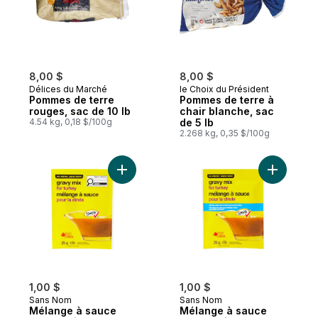
8,00 $
8,00 $
Délices du Marché
le Choix du Président
Pommes de terre
Pommes de terre à
rouges, sac de 10 lb
chair blanche, sac
4.54 kg, 0,18 $/100g
de 5 lb
2.268 kg, 0,35 $/100g
Ajouter Mélange à sauce pour la dinde au
Ajouter M
1,00 $
1,00 $
Sans Nom
Sans Nom
Mélange à sauce
Mélange à sauce