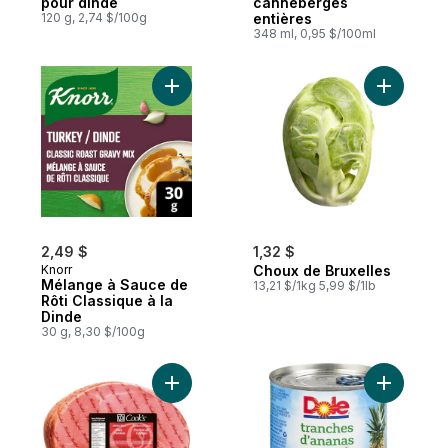
pour dinde
canneberges
120 g, 2,74 $/100g
entières
348 ml, 0,95 $/100ml
Ajouter C
2,49 $
1,32 $
Knorr
Choux de Bruxelles
Mélange à Sauce de
13,21 $/1kg 5,99 $/1lb
Rôti Classique à la
Dinde
30 g, 8,30 $/100g
Ajouter Morceau de jambon au panier
Ajouter A