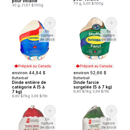
pour volaille
70 g, 5,00 $/100g
30 g, 21,67 $/100g
Ajouter Dinde entière de catégorie A (5 à
Ajouter D
En
En
rupture
rupture
de stock
de stock
Préparé au Canada
Préparé au Canada
environ 44,84 $
environ 52,66 $
Butterball
Butterball
Préparé au Canada
Préparé au Canada
Dinde entière de
Dinde farcie
catégorie A (5 à
surgelée (5 à 7 kg)
7 kg)
8,80 $/1kg 3,99 $/1lb
8,80 $/1kg 3,99 $/1lb
Ajouter Jeune dindon frais infusé au beur
Ajouter D
En
En
rupture
rupture
de stock
de stock