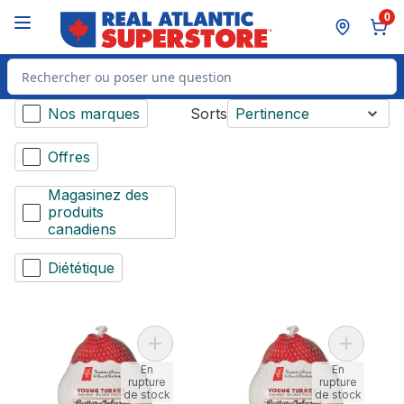
Passer au contenu principal
Passer au pied de page
0
Rechercher des produits
Nos marques
Sorts
Pertinence
Offres
Magasinez des
produits
canadiens
Diététique
Ajouter Jeune dindon infusé au beurre c
Ajouter D
En
En
rupture
rupture
de stock
de stock