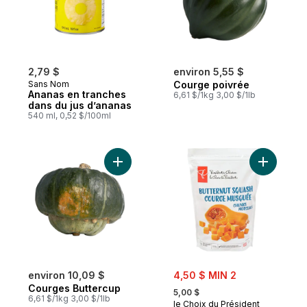
2,79 $
environ 5,55 $
Sans Nom
Courge poivrée
Ananas en tranches
6,61 $/1kg 3,00 $/1lb
dans du jus d’ananas
540 ml, 0,52 $/100ml
Ajouter Courges Buttercup au panier
Ajouter 
sale:
environ 10,09 $
4,50 $ MIN 2
, formerly:
Courges Buttercup
5,00 $
6,61 $/1kg 3,00 $/1lb
le Choix du Président