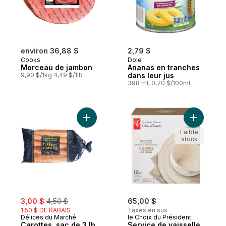
environ 36,88 $
2,79 $
Cooks
Dole
Morceau de jambon
Ananas en tranches
9,90 $/1kg 4,49 $/1lb
dans leur jus
398 ml, 0,70 $/100ml
Ajouter Carottes, sac de 3 lb au panier
Ajouter S
Faible
stock
sale:
, formerly:
3,00 $
4,50 $
65,00 $
1,50 $ DE RABAIS
Taxes en sus
Délices du Marché
le Choix du Président
Carottes, sac de 3 lb
Service de vaisselle