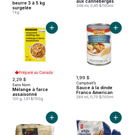
aux canneberges
beurre 3 à 5 kg
348 ml, 0,95 $/100ml
surgelée
1 kg
Ajouter Mélange à farce assaisonné au pa
Ajouter S
Préparé au Canada
1,99 $
2,29 $
Campbell’s
Sans Nom
Préparé au Canada
Sauce à la dinde
Mélange à farce
Franco American
assaisonné
284 ml, 0,70 $/100ml
120 g, 1,91 $/100g
Ajouter Pommes de terre rouges, sac de 1
Ajouter P