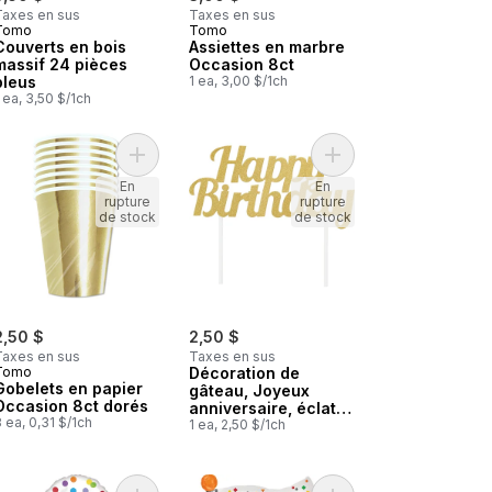
Taxes en sus
Taxes en sus
Tomo
Tomo
Couverts en bois
Assiettes en marbre
massif 24 pièces
Occasion 8ct
bleus
1 ea, 3,00 $/1ch
 ea, 3,50 $/1ch
 pièces rouges au panier
Couverts en bois massif 24 pièces dorés au panier
Ajouter Gobelets en papier Occasion 8ct dorés a
Ajouter Décoration de
En
En
rupture
rupture
de stock
de stock
2,50 $
2,50 $
Taxes en sus
Taxes en sus
Tomo
Décoration de
Gobelets en papier
gâteau, Joyeux
Occasion 8ct dorés
anniversaire, éclat
 ea, 0,31 $/1ch
doré
1 ea, 2,50 $/1ch