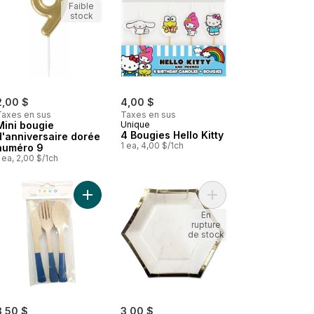
Faible
stock
2,00 $
4,00 $
Taxes en sus
Taxes en sus
Mini bougie
Unique
4 Bougies Hello Kitty
d'anniversaire dorée
1 ea, 4,00 $/1ch
numéro 9
 ea, 2,00 $/1ch
 pièces roses au panier
Serviettes en marbre génériques 16 ct au panier
Ajouter Couverts en bois massif 24 pièces bleus 
Ajouter Assiettes en 
En
rupture
de stock
3,50 $
3,00 $