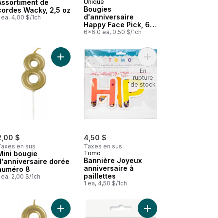
Assortiment de
Unique
Bougies
cordes Wacky, 2,5 oz
d'anniversaire
 ea, 4,00 $/1ch
Happy Face Pick, 6
ct
6x6.0 ea, 0,50 $/1ch
e dorée numéro 4 au panier
 Mini bougie d'anniversaire dorée numéro 6 au panier
Ajouter Mini bougie d'anniversaire dorée numéro
Ajouter Bannière Joyeu
En
rupture
de stock
2,00 $
4,50 $
Taxes en sus
Taxes en sus
Mini bougie
Tomo
Bannière Joyeux
d'anniversaire dorée
anniversaire à
numéro 8
paillettes
 ea, 2,00 $/1ch
1 ea, 4,50 $/1ch
elle au panier
Décoration de gâteau joyeux anniversaire clignotante au panier
Ajouter Mini bougie d'anniversaire dorée numéro
Ajouter 4 Bougies Hell