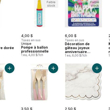
Faible
Faible
stock
stock
4,00 $
6,00 $
Taxes en sus
Taxes en sus
Unique
Décoration de
Pompe à ballon
re dorée
gâteau joyeux
professionnelle
anniversaire
1 ea, 4,00 $/1ch
clignotante
1 ea, 6,00 $/1ch
1
Ajouter Couverts en bois massif 24 pièces blancs au panier
Ajouter Couverts en bois massif 24
Ajouter 
3,50 $
2,50 $