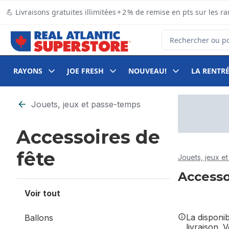
Passer au contenu principal
Passer au pied de page
💪 Livraisons gratuites illimitées + 2 % de remise en pts sur le
Rechercher des pro
RAYONS
JOE FRESH
NOUVEAU!
LA RENTRÉ
Passer au filtrage du contenu
Jouets, jeux et passe-temps
Accessoires de
fête
Jouets, jeux e
Accesso
Voir tout
La disponi
Ballons
livraison. 