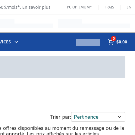
50 $/mois*.
En savoir plus
PC OPTIMUM🅪
FRAIS
EN
0
VICES
$0.00
Trier par:
Pertinence
des offres disponibles au moment du ramassage ou de la
t apporté. Les prix affichés sur les articles