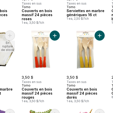
Taxes en sus
Taxes en sus
Tomo
Tomo
bois
Couverts en bois
Serviettes en marbre
èces
massif 24 pièces
génériques 16 ct
roses
1 ea, 2,50 $/1ch
1 ea, 3,50 $/1ch
1
Ajouter Assiettes en marbre Occasion 8ct au panier
Ajouter Couverts en bois massif 24
Ajouter 
En
rupture
de stock
3,50 $
3,50 $
Taxes en sus
Taxes en sus
Tomo
Tomo
 marbre
Couverts en bois
Couverts en bois
t
massif 24 pièces
massif 24 pièces
h
rouges
dorés
8
1 ea, 3,50 $/1ch
1 ea, 3,50 $/1ch