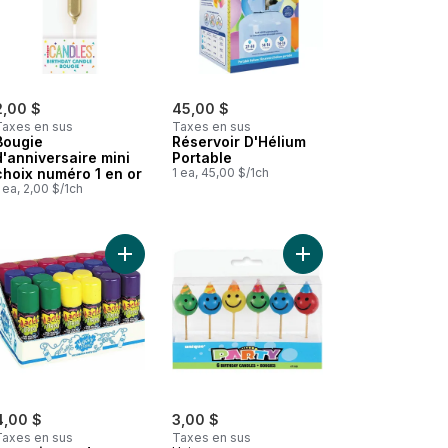
2,00 $
45,00 $
Taxes en sus
Taxes en sus
Bougie
Réservoir D'Hélium
d'anniversaire mini
Portable
choix numéro 1 en or
1 ea, 45,00 $/1ch
 ea, 2,00 $/1ch
nier
e dorée numéro 0 au panier
Mini bougie d'anniversaire en or numéro 3 au panier
Ajouter Assortiment de cordes Wacky, 2,5 oz au 
Ajouter Bougies d'ann
4,00 $
3,00 $
Taxes en sus
Taxes en sus