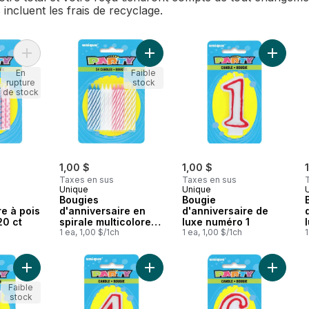
 incluent les frais de recyclage.
Ajouter Bougies d'anniversaire à pois en diamant, 20 ct au pa
Ajouter Bougies d'anniversaire en s
Ajouter 
En
Faible
rupture
stock
de stock
1,00 $
1,00 $
Taxes en sus
Taxes en sus
Unique
Unique
Bougies
Bougie
re à pois
d'anniversaire en
d'anniversaire de
20 ct
spirale multicolores,
luxe numéro 1
24 carats
1 ea, 1,00 $/1ch
1 ea, 1,00 $/1ch
1
Ajouter Bougie d'anniversaire de luxe numéro 5 au panier
Ajouter Bougie d'anniversaire de 
Ajouter
Faible
stock