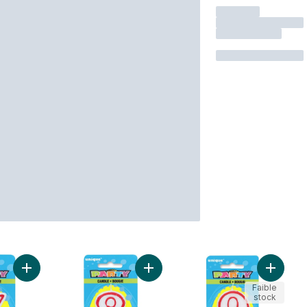
Ajouter Bougie d'anniversaire de luxe numéro 7 au panier
Ajouter Bougie d'anniversaire de 
Ajouter
Faible
stock