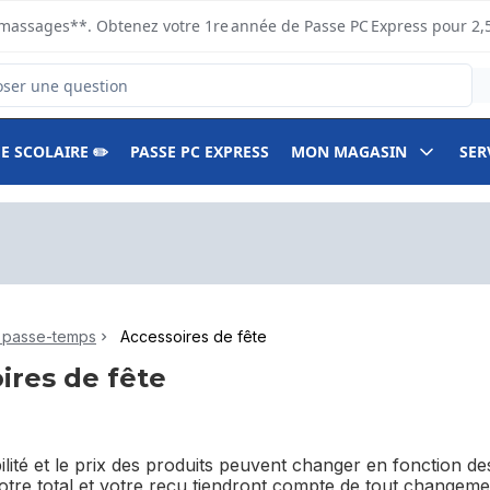
s ramassages**. Obtenez votre 1re année de Passe PC Express pour 2,
duits
E SCOLAIRE ✏️
PASSE PC EXPRESS
MON MAGASIN
SER
t passe-temps
Accessoires de fête
ires de fête
bilité et le prix des produits peuvent changer en fonction 
Votre total et votre reçu tiendront compte de tout changemen