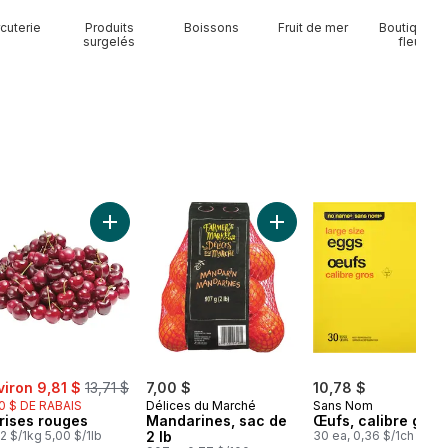
cuterie
Produits
Boissons
Fruit de mer
Boutique d
surgelés
fleurs
Cœur de Romaine, paquet de 3 au panier
Ajouter Cerises rouges au panier
Ajouter Mandarines, sac d
e:
, formerly:
viron 9,81 $
13,71 $
7,00 $
10,78 $
0 $ DE RABAIS
Délices du Marché
Sans Nom
rises rouges
Mandarines, sac de
Œufs, calibre gros
02 $/1kg 5,00 $/1lb
2 lb
30 ea, 0,36 $/1ch