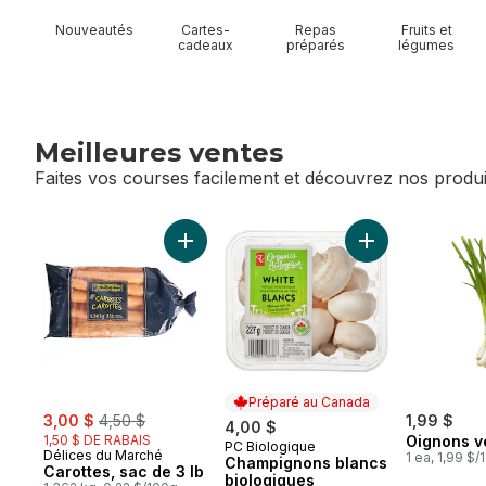
Nouveautés
Cartes-
Repas
Fruits et
cadeaux
préparés
légumes
Meilleures ventes
Faites vos courses facilement et découvrez nos produi
sauter Meilleures ventes
Ajouter Carottes, sac de 3 lb au panier
Ajouter Champig
Préparé au Canada
sale:
, formerly:
3,00 $
4,50 $
1,99 $
4,00 $
1,50 $ DE RABAIS
Oignons v
PC Biologique
Préparé au Canada
Délices du Marché
1 ea, 1,99 $/
Champignons blancs
Carottes, sac de 3 lb
biologiques