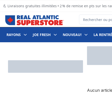
Passer au contenu principal
Passer au pied de page
💪 Livraisons gratuites illimitées + 2 % de remise en pts sur le
Rechercher des pro
RAYONS
JOE FRESH
NOUVEAU!
LA RENTRÉ
Passer au filtrage du contenu
Aucun article