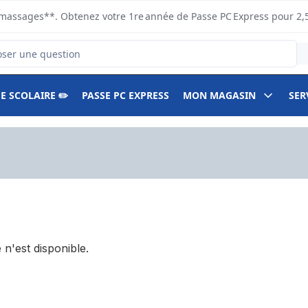
s ramassages**. Obtenez votre 1re année de Passe PC Express pour 2,
duits
E SCOLAIRE ✏️
PASSE PC EXPRESS
MON MAGASIN
SER
 n'est disponible.