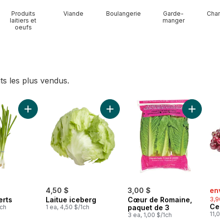
Produits
Viande
Boulangerie
Garde-
Char
laitiers et
manger
oeufs
ts les plus vendus.
nons blancs biologiques au panier
Ajouter Oignons verts au panier
Ajouter Laitue iceberg au panier
Ajouter 
sal
4,50 $
3,00 $
en
erts
Laitue iceberg
Cœur de Romaine,
3,9
Ce
1ch
1 ea, 4,50 $/1ch
paquet de 3
11,
3 ea, 1,00 $/1ch