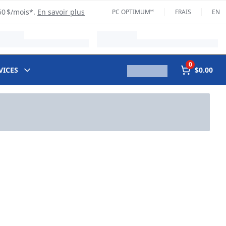
50 $/mois*.
En savoir plus
PC OPTIMUM🅪
FRAIS
EN
0
VICES
$0.00