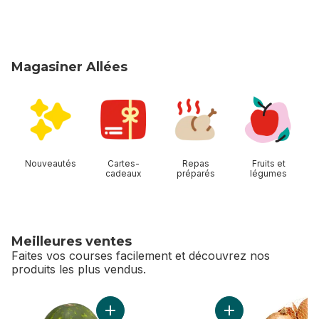
Magasiner Allées
sauter Magasiner Allées
Nouveautés
Cartes-
Repas
Fruits et
cadeaux
préparés
légumes
Meilleures ventes
Faites vos courses facilement et découvrez nos
produits les plus vendus.
sauter Meilleures ventes
Ajouter Melon d’eau rouge sans pépins au p
Ajouter Maïs deux 