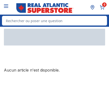
Passer au contenu principal
Passer au pied de page
0
Rechercher des produits
Aucun article n'est disponible.