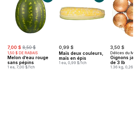
sale:
, formerly:
7,00 $
8,50 $
0,99 $
3,50 $
1,50 $ DE RABAIS
Maïs deux couleurs,
Délices du Ma
Melon d’eau rouge
Oignons jau
maïs en épis
sans pépins
de 3 lb
1 ea, 0,99 $/1ch
1 ea, 7,00 $/1ch
1.36 kg, 0,26 $