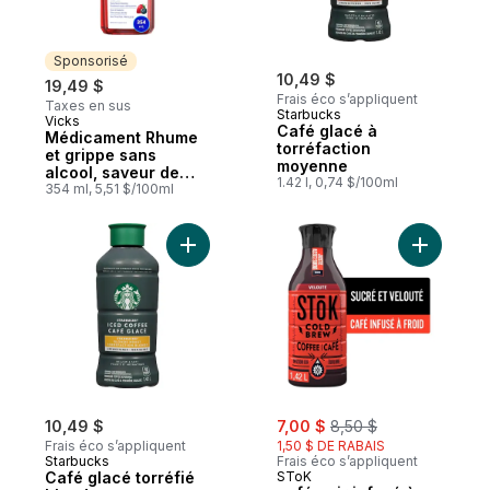
Sponsorisé
10,49 $
19,49 $
Frais éco s’appliquent
Taxes en sus
Starbucks
Vicks
Sponsorisé
Café glacé à
Médicament Rhume
torréfaction
et grippe sans
moyenne
alcool, saveur de
1.42 l, 0,74 $/100ml
baies
354 ml, 5,51 $/100ml
Ajouter Café glacé torréfié blonde au pan
Ajouter ca
sale:
, formerly:
10,49 $
7,00 $
8,50 $
Frais éco s’appliquent
1,50 $ DE RABAIS
Starbucks
Frais éco s’appliquent
Café glacé torréfié
SToK