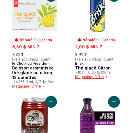
Préparé au Canada
Préparé au Canada
sale:
sale:
6,50 $ MIN 2
2,00 $ MIN 2
, formerly:
, formerly:
7,29 $
2,49 $
Frais éco s’appliquent
Frais éco s’appliquent
le Choix du Président
Brisk
Préparé au Canada
Préparé au Canada
Boisson aromatisée
Thé glacé Citron
thé glacé au citron,
710 ml, 0,35 $/100ml
Magasiner Offre
12 canettes
12x355.0 ml, 0,17 $/100ml
Magasiner Offre
Ajouter Café glacé cappuccino au panier
Ajouter Ca