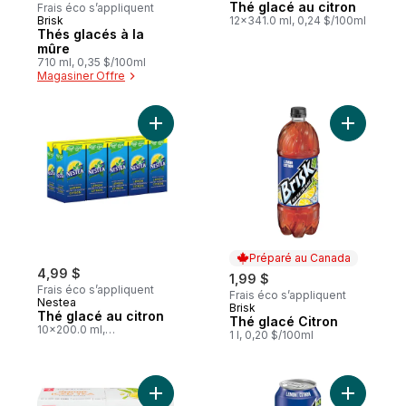
Thé glacé au citron
Frais éco s’appliquent
Brisk
12x341.0 ml, 0,24 $/100ml
Préparé au Canada
Thés glacés à la
mûre
710 ml, 0,35 $/100ml
Magasiner Offre
Ajouter Thé glacé au citron au panier
Ajouter T
Préparé au Canada
4,99 $
1,99 $
Frais éco s’appliquent
Frais éco s’appliquent
Nestea
Brisk
Préparé au Canada
Thé glacé au citron
Thé glacé Citron
10x200.0 ml,
1 l, 0,20 $/100ml
0,25 $/100ml
Ajouter T