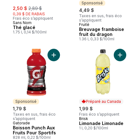
Sponsorisé
sale:
, formerly:
2,50 $
2,89 $
4,49 $
0,39 $ DE RABAIS
Taxes en sus, frais éco
Frais éco s’appliquent
s’appliquent
Sans Nom
Fruité
Sponsorisé
Thé glacé
Breuvage framboise
1.75 l, 0,14 $/100ml
fruit du dragon
1.36 l, 0,33 $/100ml
Ajouter Boisson Punch Aux Fruits Pour Spo
Ajouter L
Sponsorisé
Préparé au Canada
1,79 $
1,99 $
Taxes en sus, frais éco
Frais éco s’appliquent
s’appliquent
Brisk
Préparé au Canada
Gatorade
Limonade Limonade
Sponsorisé
Boisson Punch Aux
1 l, 0,20 $/100ml
Fruits Pour Sportifs
828 ml, 0,22 $/100ml