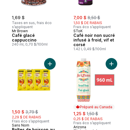
sale:
, formerly:
1,69 $
7,00 $
8,50 $
Taxes en sus, frais éco
1,50 $ DE RABAIS
s’appliquent
Frais éco s’appliquent
Mr Brown
SToK
Café glacé
Café noir non sucré
cappuccino
infusé à froid, vif et
240 ml, 0,70 $/100ml
corsé
1.42 l, 0,49 $/100ml
Ajouter Boîtes de boisson au thé glacé au
Ajouter T
Préparé au Canada
sale:
, formerly:
1,50 $
3,79 $
sale:
, formerly:
1,25 $
1,50 $
2,29 $ DE RABAIS
0,25 $ DE RABAIS
Frais éco s’appliquent
Frais éco s’appliquent
Sans Nom
Arizona
Préparé au Canada
Boîtes de boisson au