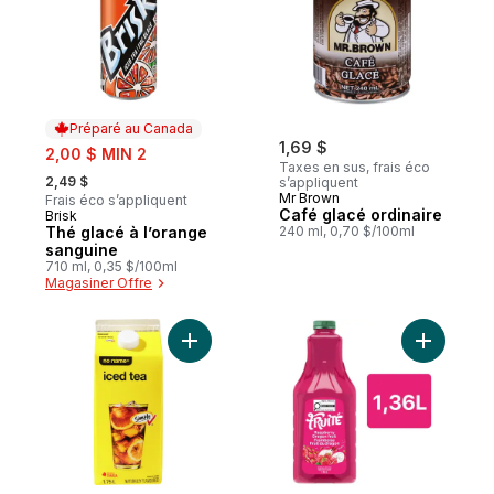
Préparé au Canada
sale:
1,69 $
2,00 $ MIN 2
Taxes en sus, frais éco
, formerly:
2,49 $
s’appliquent
Mr Brown
Frais éco s’appliquent
Café glacé ordinaire
Brisk
Préparé au Canada
Thé glacé à l’orange
240 ml, 0,70 $/100ml
sanguine
710 ml, 0,35 $/100ml
Magasiner Offre
Ajouter Thé glacé au panier
Ajouter B