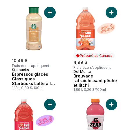
Ajouter Espressos glacés Classiques Starbu
Ajouter Br
Préparé au Canada
10,49 $
4,99 $
Frais éco s’appliquent
Frais éco s’appliquent
Starbucks
Del Monte
Préparé au Canada
Espressos glacés
Breuvage
Classiques
rafraîchissant pêche
Starbucks Latte à la
et litchi
vanille
1.18 l, 0,89 $/100ml
1.89 l, 0,26 $/100ml
Ajouter Breuvage rafraîchissant fraise et 
Ajouter B