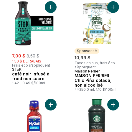
Ajouter café noir infusé à froid non sucre
Ajouter M
Sponsorisé
sale:
, formerly:
7,00 $
8,50 $
10,99 $
1,50 $ DE RABAIS
Taxes en sus, frais éco
Frais éco s’appliquent
s’appliquent
SToK
Maison Perrier
Sponsorisé
café noir infusé à
MAISON PERRIER
froid non sucre
Chic Piña colada,
1.42 l, 0,49 $/100ml
non alcoolisé
4x250.0 ml, 1,10 $/100ml
Ajouter Médicament Rhume et grippe sans 
Ajouter C