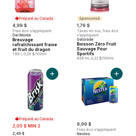
Préparé au Canada
Sponsorisé
4,99 $
1,79 $
Frais éco s’appliquent
Taxes en sus, frais éco
Del Monte
s’appliquent
Préparé au Canada
Breuvage
Gatorade
Sponsorisé
Boisson Zéro Fruit
rafraîchissant fraise
Sauvage Pour
et fruit du dragon
Sportifs
1.89 l, 0,26 $/100ml
828 ml, 0,22 $/100ml
Ajouter Thés glacés à la mûre au panier
Ajouter T
Préparé au Canada
sale:
9,99 $
2,00 $ MIN 2
Frais éco s’appliquent
, formerly:
2,49 $
Nestea