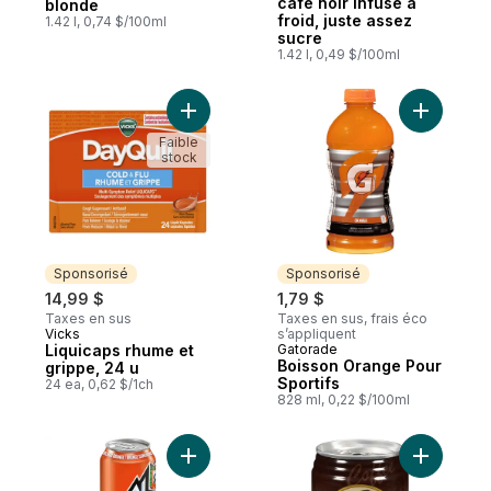
café noir infusé à
blonde
froid, juste assez
1.42 l, 0,74 $/100ml
sucre
1.42 l, 0,49 $/100ml
Ajouter Liquicaps rhume et grippe, 24 u a
Ajouter B
Faible
stock
Sponsorisé
Sponsorisé
14,99 $
1,79 $
Taxes en sus
Taxes en sus, frais éco
Vicks
s’appliquent
Sponsorisé
Liquicaps rhume et
Gatorade
Sponsorisé
Boisson Orange Pour
grippe, 24 u
Sportifs
24 ea, 0,62 $/1ch
828 ml, 0,22 $/100ml
Ajouter Thé glacé à l’orange sanguine au
Ajouter C