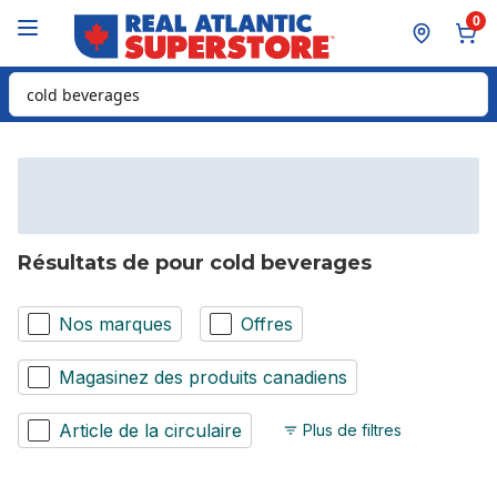
Passer au contenu principal
Passer au pied de page
0
Rechercher des produits
Résultats de pour cold beverages
Nos marques
Offres
Magasinez des produits canadiens
Article de la circulaire
Plus de filtres