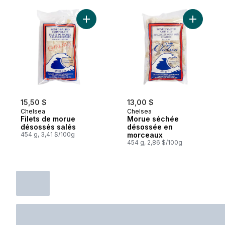
Ajouter Filets de morue désossés salés a
Ajouter 
15,50 $
13,00 $
Chelsea
Chelsea
Filets de morue
Morue séchée
désossés salés
désossée en
454 g, 3,41 $/100g
morceaux
454 g, 2,86 $/100g