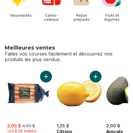
Nouveautés
Cartes-
Repas
Fruits et
cadeaux
préparés
légumes
Meilleures ventes
Faites vos courses facilement et découvrez nos
produits les plus vendus.
sauter Meilleures ventes
Ajouter Carottes, sac de 3 lb au panier
Ajouter Citrons au 
sale:
, formerly:
3,00 $
4,50 $
1,25 $
2,00 $
1,50 $ DE RABAIS
Citrons
Avocats