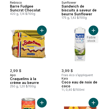
Rebisco
Sunflower
Barre Fudgee
Sandwich de
Suncrst Chocolat
biscuits à saveur de
420 g, 1,14 $/100g
beurre Sunflower
175 g, 1,42 $/100g
Ajouter Craquelins à la crème au beurre a
Ajouter C
Faible
stock
2,99 $
3,99 $
Apo
Frais éco s’appliquent
Craquelins à la
Kara
Coco eau de noix de
crème au beurre
coco
250 g, 1,20 $/100g
1 l, 0,40 $/100ml
Ajouter Jus Quatre Saisons au panier
Ajouter G