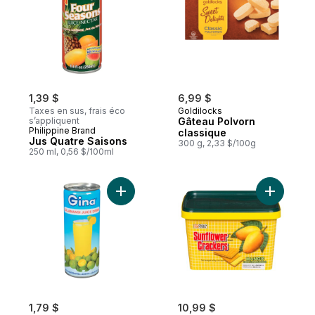
1,39 $
6,99 $
Taxes en sus, frais éco
Goldilocks
s’appliquent
Gâteau Polvorn
Philippine Brand
classique
Jus Quatre Saisons
300 g, 2,33 $/100g
250 ml, 0,56 $/100ml
Ajouter Jus de calamondin au panier
Ajouter S
1,79 $
10,99 $