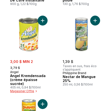
De Café Instantané
poule
900 g, 1,22 $/100g
130 g, 1,76 $/100g
Ajouter Angel Kremdensada (crème épais
Ajouter N
sale:
3,00 $ MIN 2
1,39 $
, formerly:
Taxes en sus, frais éco
3,79 $
s’appliquent
Angel
Philippine Brand
Angel Kremdensada
Nectar de Mangue
(crème épaisse
25%
sucrée)
250 ml, 0,56 $/100ml
405 ml, 0,94 $/100ml
Magasiner Offre
Ajouter Jus d'Ananas 100% au panier