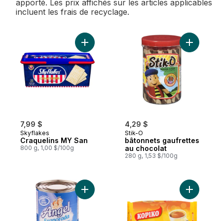
apporté. Les prix affichés sur les articles applicables
incluent les frais de recyclage.
Ajouter Craquelins MY San au panier
Ajouter b
7,99 $
4,29 $
Skyflakes
Stik-O
Craquelins MY San
bâtonnets gaufrettes
800 g, 1,00 $/100g
au chocolat
280 g, 1,53 $/100g
Ajouter Angel Evaporada (crème liquide 
Ajouter C