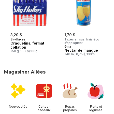
3,29 $
1,79 $
Skyflakes
Taxes en sus, frais éco
Craquelins, format
s’appliquent
Gina
collation
Nectar de mangue
250 g, 1,32 $/100g
240 ml, 0,75 $/100ml
Magasiner Allées
sauter Magasiner Allées
Nouveautés
Cartes-
Repas
Fruits et
cadeaux
préparés
légumes