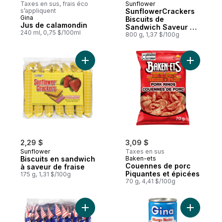
Taxes en sus, frais éco
Sunflower
s’appliquent
SunflowerCrackers
Gina
Biscuits de
Jus de calamondin
Sandwich Saveur de
240 ml, 0,75 $/100ml
Mangue 800 g
800 g, 1,37 $/100g
Ajouter Biscuits en sandwich à saveur de 
Ajouter C
2,29 $
3,09 $
Sunflower
Taxes en sus
Biscuits en sandwich
Baken-ets
Couennes de porc
à saveur de fraise
Piquantes et épicées
175 g, 1,31 $/100g
70 g, 4,41 $/100g
Ajouter Craquelins, format collation au pan
Ajouter N