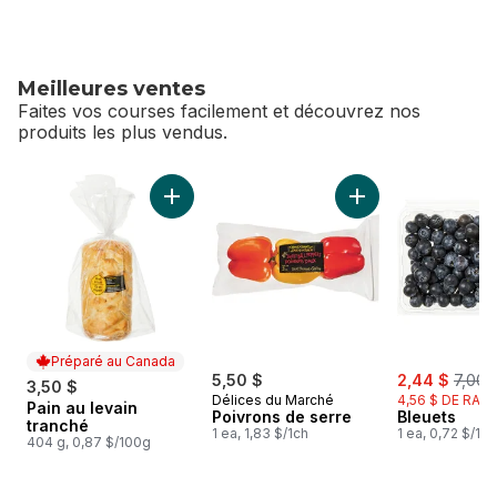
Meilleures ventes
Faites vos courses facilement et découvrez nos
produits les plus vendus.
sauter Meilleures ventes
Ajouter Pain au levain tranché au panier
Ajouter Poivrons d
Préparé au Canada
sale:
, form
5,50 $
2,44 $
7,00 
3,50 $
Délices du Marché
4,56 $ DE RABA
Pain au levain
Préparé au Canada
Poivrons de serre
Bleuets
tranché
1 ea, 1,83 $/1ch
1 ea, 0,72 $/10
404 g, 0,87 $/100g