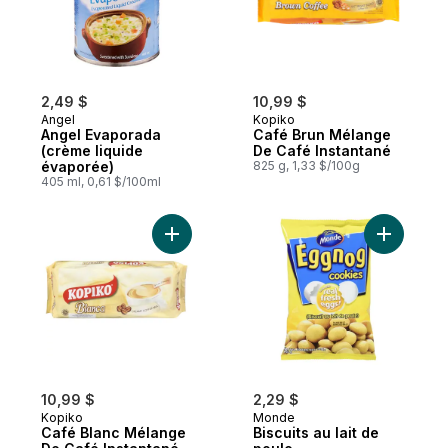
2,49 $
10,99 $
Angel
Kopiko
Angel Evaporada
Café Brun Mélange
(crème liquide
De Café Instantané
évaporée)
825 g, 1,33 $/100g
405 ml, 0,61 $/100ml
Ajouter Café Blanc Mélange De Café Insta
Ajouter Bi
10,99 $
2,29 $
Kopiko
Monde
Café Blanc Mélange
Biscuits au lait de