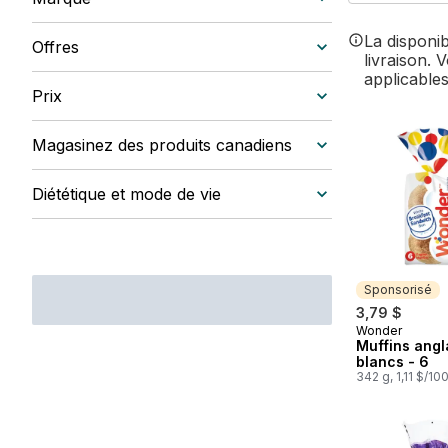
La disponi
Offres
livraison. 
applicables
Prix
Magasinez des produits canadiens
Diététique et mode de vie
Sponsorisé
3,79 $
Wonder
Sponsorisé
Muffins angl
blancs - 6
342 g, 1,11 $/10