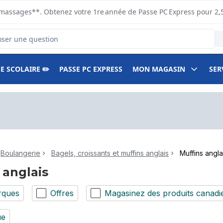
s ramassages**. Obtenez votre 1re année de Passe PC Express pour 2,
duits
E SCOLAIRE ✏️
PASSE PC EXPRESS
MON MAGASIN
SER
Boulangerie
Bagels, croissants et muffins anglais
Muffins angla
 anglais
rques
Offres
Magasinez des produits canadi
ue