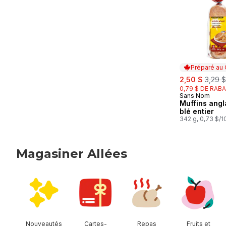
Préparé au
sale:
, forme
2,50 $
3,29 $
0,79 $ DE RABA
Sans Nom
Préparé au
Muffins angl
blé entier
342 g, 0,73 $/
Magasiner Allées
sauter Magasiner Allées
Nouveautés
Cartes-
Repas
Fruits et