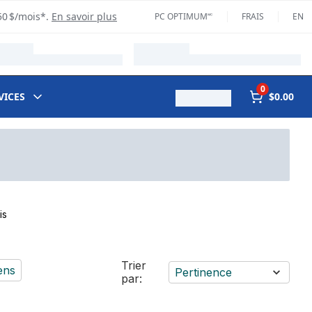
50 $/mois*.
En savoir plus
PC OPTIMUM🅪
FRAIS
EN
0
VICES
$0.00
is
Trier
ens
Pertinence
par: