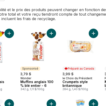
bilité et le prix des produits peuvent changer en fonction 
Votre total et votre reçu tiendront compte de tout changemen
 incluent les frais de recyclage.
Ajouter Muffins anglais blancs - 6 au panier
Ajouter Muffins anglais 100 % blé e
Ajouter 
Sponsorisé
Préparé au Canada
3,79 $
3,99 $
Wonder
le Choix du Président
Sponsorisé
Préparé au Canada
ais
Muffins anglais 100
Crumpets style
% blé entier - 6
britannique
0g
342 g, 1,11 $/100g
284 g, 1,40 $/100g
3
Ajouter Muffins anglais aux raisons secs et cannelle au panier
Ajouter Muffins anglais au panier
Ajouter 