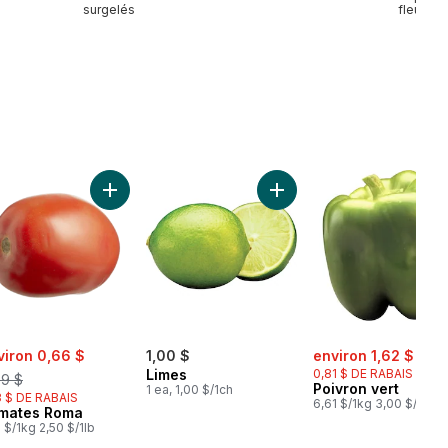
surgelés
fleurs
raises, quart au panier
Ajouter Tomates Roma au panier
Ajouter Limes au panier
e:
, formerly:
sale:
, for
viron 0,66 $
1,00 $
environ 1,62 $
2,43
Limes
0,81 $ DE RABAIS
79 $
Poivron vert
1 ea, 1,00 $/1ch
3 $ DE RABAIS
6,61 $/1kg 3,00 $/1lb
mates Roma
1 $/1kg 2,50 $/1lb