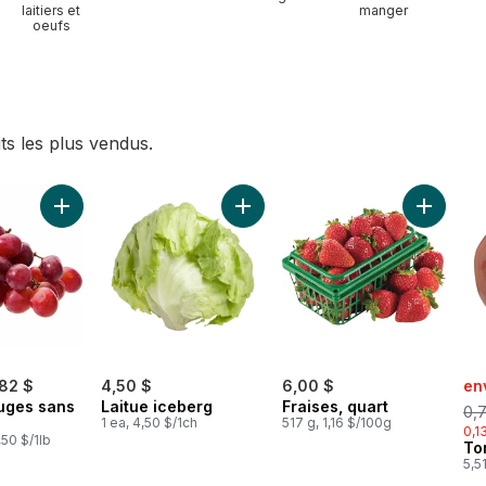
laitiers et
manger
oeufs
ts les plus vendus.
poré au panier
Ajouter Raisins rouges sans pépins au panier
Ajouter Laitue iceberg au panier
Ajouter F
sal
,82 $
4,50 $
6,00 $
en
ouges sans
Laitue iceberg
Fraises, quart
0,
1 ea, 4,50 $/1ch
517 g, 1,16 $/100g
0,1
,50 $/1lb
To
5,5