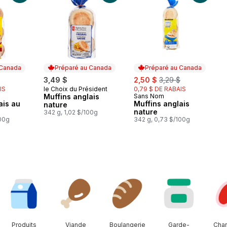
 Canada
Préparé au Canada
Préparé au Canada
rly:
sale:
, formerly:
3,49 $
2,50 $
3,29 $
IS
le Choix du Président
0,79 $ DE RABAIS
Préparé au Canada
Muffins anglais
Sans Nom
 Canada
Préparé au Canada
ais au
Muffins anglais
nature
nature
342 g, 1,02 $/100g
100g
342 g, 0,73 $/100g
Produits
Viande
Boulangerie
Garde-
Char