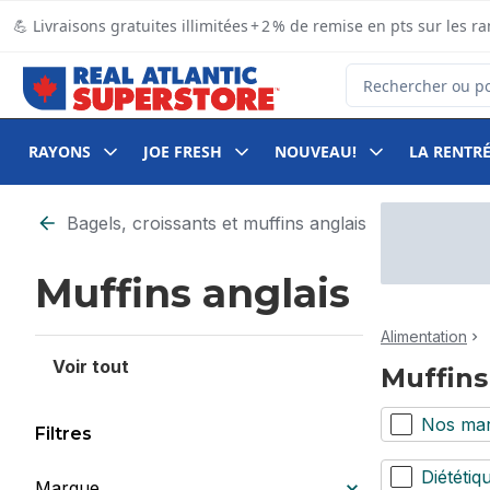
Passer au contenu principal
Passer au pied de page
💪 Livraisons gratuites illimitées + 2 % de remise en pts sur le
Rechercher des pro
RAYONS
JOE FRESH
NOUVEAU!
LA RENTRÉ
Passer au filtrage du contenu
Bagels, croissants et muffins anglais
Muffins anglais
Alimentation
Voir tout
Muffins
Nos ma
Filtres
Diététiq
Marque