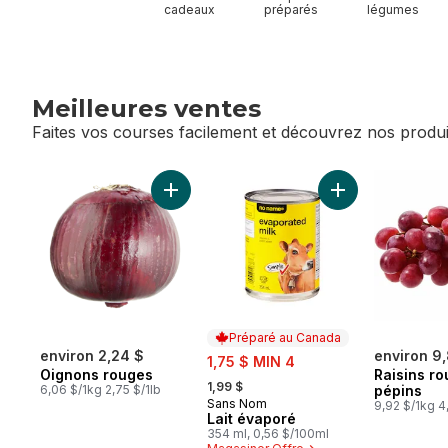
cadeaux
préparés
légumes
Meilleures ventes
Faites vos courses facilement et découvrez nos produi
sauter Meilleures ventes
Ajouter Oignons rouges au panier
Ajouter Lait éva
Préparé au Canada
environ 2,24 $
sale:
environ 9
1,75 $ MIN 4
Oignons rouges
Raisins r
, formerly:
1,99 $
6,06 $/1kg 2,75 $/1lb
pépins
Sans Nom
Préparé au Canada
9,92 $/1kg 4
Lait évaporé
354 ml, 0,56 $/100ml