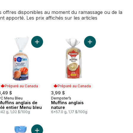
des offres disponibles au moment du ramassage ou de la
t apporté. Les prix affichés sur les articles
ntier - 6 au panier
Crumpets style britannique au panier
Ajouter Muffins anglais de blé entier Menu bleu a
Ajouter Muffins anglai
Préparé au Canada
Préparé au Canada
3,49 $
3,99 $
PC Menu Bleu
Dempster’s
Préparé au Canada
Préparé au Canada
Muffins anglais de
Muffins anglais
blé entier Menu bleu
nature
42 g, 1,02 $/100g
6x57.0 g, 1,17 $/100g
Muffins anglais au fromage au panier
Ajouter Muffins anglais au panier