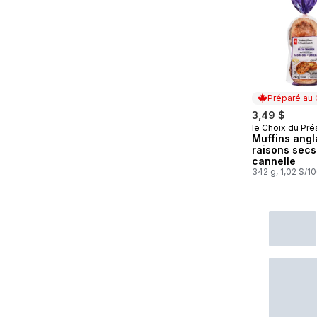
Préparé au
3,49 $
le Choix du Pré
Préparé au
Muffins angl
raisons secs
cannelle
342 g, 1,02 $/1