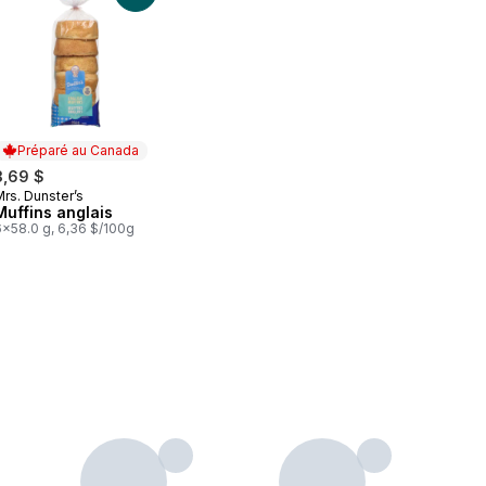
Préparé au Canada
3,69 $
rs. Dunster’s
Préparé au Canada
Muffins anglais
6x58.0 g, 6,36 $/100g