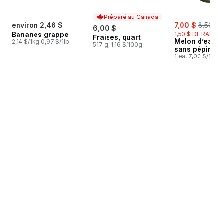
Préparé au Canada
sale:
, forme
environ 2,46 $
7,00 $
8,50 
6,00 $
Bananes grappe
1,50 $ DE RABA
Fraises, quart
Préparé au Canada
Melon d’eau
2,14 $/1kg 0,97 $/1lb
517 g, 1,16 $/100g
sans pépins
1 ea, 7,00 $/1ch