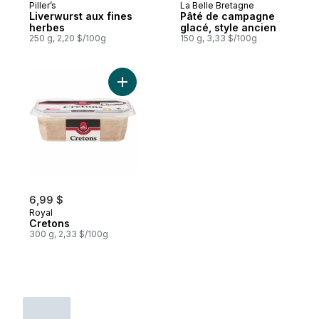
Piller’s
La Belle Bretagne
Préparé au Canada
Sponsorisé
Liverwurst aux fines
Pâté de campagne
herbes
glacé, style ancien
250 g, 2,20 $/100g
150 g, 3,33 $/100g
Ajouter Cretons au panier
6,99 $
Royal
Cretons
300 g, 2,33 $/100g