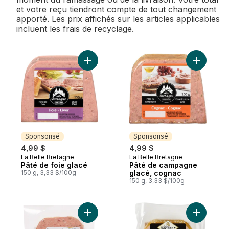
et votre reçu tiendront compte de tout changement
apporté. Les prix affichés sur les articles applicables
incluent les frais de recyclage.
Ajouter Pâté de foie glacé au panier
Ajouter P
Sponsorisé
Sponsorisé
4,99 $
4,99 $
La Belle Bretagne
La Belle Bretagne
Sponsorisé
Sponsorisé
Pâté de foie glacé
Pâté de campagne
150 g, 3,33 $/100g
glacé, cognac
150 g, 3,33 $/100g
Ajouter Pâté campagnard aux grains de p
Ajouter Pâ