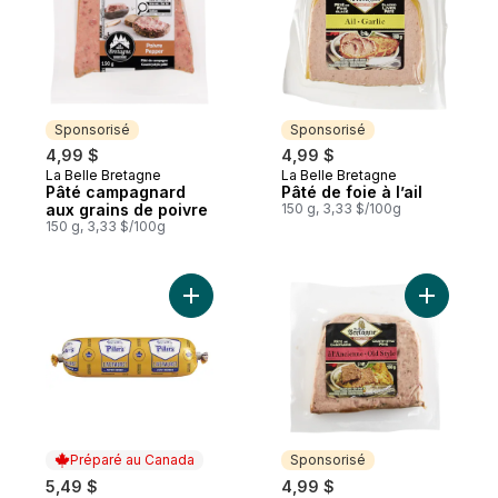
Sponsorisé
Sponsorisé
4,99 $
4,99 $
La Belle Bretagne
La Belle Bretagne
Sponsorisé
Sponsorisé
Pâté campagnard
Pâté de foie à l’ail
aux grains de poivre
150 g, 3,33 $/100g
150 g, 3,33 $/100g
Ajouter Liverwurst aux fines herbes au pa
Ajouter P
Préparé au Canada
Sponsorisé
5,49 $
4,99 $