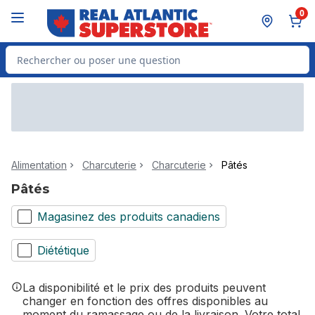
Passer au contenu principal
Passer au pied de page
0
Rechercher des produits
Alimentation
Charcuterie
Charcuterie
Pâtés
Pâtés
Magasinez des produits canadiens
Diététique
La disponibilité et le prix des produits peuvent
changer en fonction des offres disponibles au
moment du ramassage ou de la livraison. Votre total