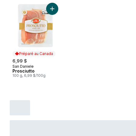
Ajouter Prosciutto au panier
Préparé au Canada
6,99 $
San Daniele
Préparé au Canada
Prosciutto
100 g, 6,99 $/100g