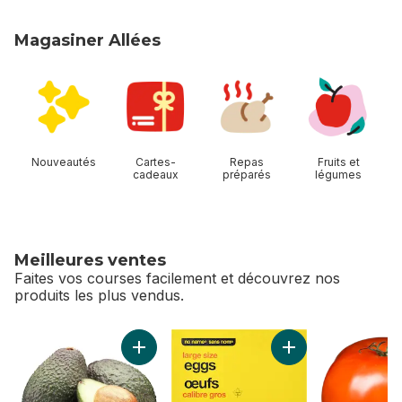
Magasiner Allées
sauter Magasiner Allées
Nouveautés
Cartes-
Repas
Fruits et
cadeaux
préparés
légumes
Meilleures ventes
Faites vos courses facilement et découvrez nos
produits les plus vendus.
sauter Meilleures ventes
Ajouter Avocats au panier
Ajouter Œufs, calib