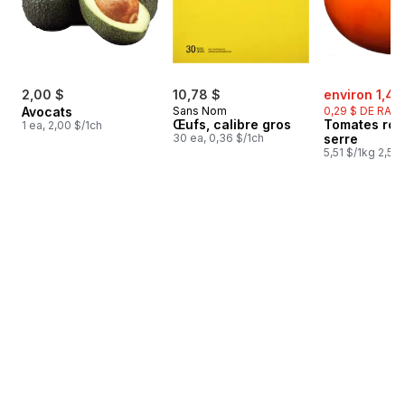
sale:
2,00 $
10,78 $
environ 1,48
Avocats
Sans Nom
0,29 $ DE RABA
Œufs, calibre gros
Tomates rou
1 ea, 2,00 $/1ch
30 ea, 0,36 $/1ch
serre
5,51 $/1kg 2,50 