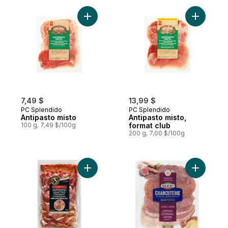
Ajouter Antipasto misto au panier
7,49 $
13,99 $
PC Splendido
PC Splendido
Antipasto misto
Antipasto misto,
100 g, 7,49 $/100g
format club
200 g, 7,00 $/100g
Ajouter Antipasto Quattro - Format familial
Ajouter Ch