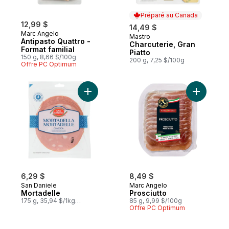
Préparé au Canada
12,99 $
14,49 $
Marc Angelo
Mastro
Préparé au Canada
Antipasto Quattro -
Charcuterie, Gran
Format familial
Piatto
150 g, 8,66 $/100g
200 g, 7,25 $/100g
Offre PC Optimum
Ajouter Mortadelle au panier
Ajouter Pr
6,29 $
8,49 $
San Daniele
Marc Angelo
Mortadelle
Prosciutto
175 g, 35,94 $/1kg
85 g, 9,99 $/100g
3,59 $/100g
Offre PC Optimum