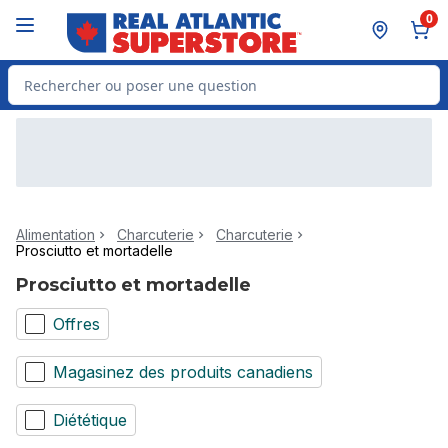
Passer au contenu principal
Passer au pied de page
0
Rechercher des produits
Alimentation
Charcuterie
Charcuterie
Prosciutto et mortadelle
Prosciutto et mortadelle
Offres
Magasinez des produits canadiens
Diététique