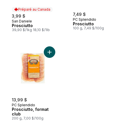
Préparé au Canada
7,49 $
3,99 $
PC Splendido
San Daniele
Préparé au Canada
Prosciutto
Prosciutto
100 g, 7,49 $/100g
39,90 $/1kg 18,10 $/1lb
Ajouter Prosciutto, format club au panier
13,99 $
PC Splendido
Prosciutto, format
club
200 g, 7,00 $/100g