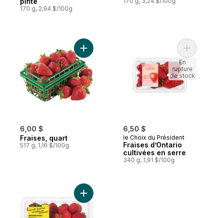
pinte
170 g, 3,24 $/100g
170 g, 2,94 $/100g
Ajouter Fraises, quart au panier
Ajouter Fr
En
rupture
de stock
6,00 $
6,50 $
Fraises, quart
le Choix du Président
Fraises d’Ontario
517 g, 1,16 $/100g
cultivées en serre
340 g, 1,91 $/100g
Ajouter Fraises naturellement imparfaits a