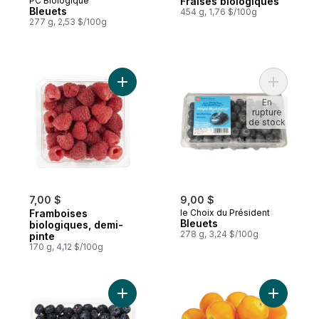
PC Biologique
Fraises biologiques
Bleuets
454 g, 1,76 $/100g
277 g, 2,53 $/100g
Ajouter Framboises biologiques, demi-pin
Ajouter B
En
rupture
de stock
7,00 $
9,00 $
Framboises
le Choix du Président
Bleuets
biologiques, demi-
278 g, 3,24 $/100g
pinte
170 g, 4,12 $/100g
Ajouter Bleuets 9,8 oz au panier
Ajouter Ph