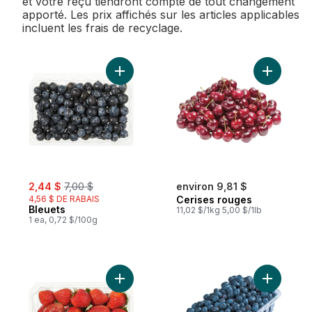
et votre reçu tiendront compte de tout changement
apporté. Les prix affichés sur les articles applicables
incluent les frais de recyclage.
Ajouter Bleuets au panier
Ajouter C
sale:
, formerly:
2,44 $
7,00 $
environ 9,81 $
4,56 $ DE RABAIS
Cerises rouges
Bleuets
11,02 $/1kg 5,00 $/1lb
1 ea, 0,72 $/100g
Ajouter Fraises, 1 lb au panier
Ajouter B