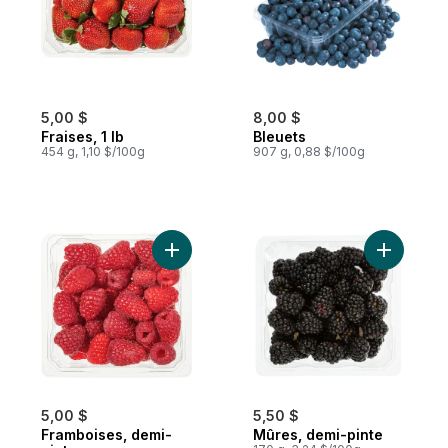
5,00 $
8,00 $
Fraises, 1 lb
Bleuets
454 g, 1,10 $/100g
907 g, 0,88 $/100g
Ajouter Framboises, demi-pinte au panier
Ajouter M
5,00 $
5,50 $
Framboises, demi-
Mûres, demi-pinte