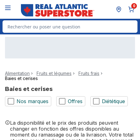
Passer au contenu principal
Passer au pied de page
0
Rechercher des produits
Alimentation
Fruits et légumes
Fruits frais
Baies et cerises
Baies et cerises
Nos marques
Offres
Diététique
La disponibilité et le prix des produits peuvent
changer en fonction des offres disponibles au
moment du ramassage ou de la livraison. Votre total