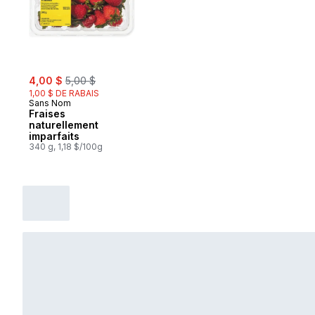
sale:
, formerly:
4,00 $
5,00 $
1,00 $ DE RABAIS
Sans Nom
Fraises
naturellement
imparfaits
340 g, 1,18 $/100g