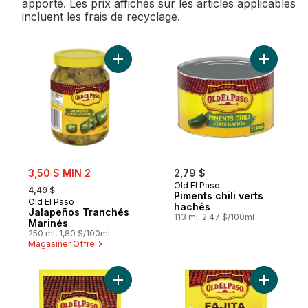
apporté. Les prix affichés sur les articles applicables
incluent les frais de recyclage.
Ajouter Jalapeños Tranchés Marinés au p
Ajouter Pi
sale:
3,50 $ MIN 2
2,79 $
, formerly:
Old El Paso
4,49 $
Piments chili verts
Old El Paso
hachés
Jalapeños Tranchés
113 ml, 2,47 $/100ml
Marinés
250 ml, 1,80 $/100ml
Magasiner Offre
Ajouter Mélange d'Assaisonnements Chili 
Ajouter F