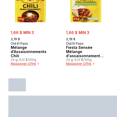
sale:
sale:
1,66 $ MIN 3
1,66 $ MIN 3
, formerly:
, formerly:
2,19 $
2,19 $
Old El Paso
Old El Paso
Mélange
Fiesta Sensée
d'Assaisonnements
Mélange
Chili
d'assaisonnements
24 g, 9,12 $/100g
Fajita
24 g, 9,12 $/100g
Magasiner Offre
Magasiner Offre