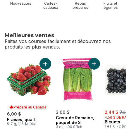
Nouveautés
Cartes-
Repas
Fruits et
cadeaux
préparés
légumes
Meilleures ventes
Faites vos courses facilement et découvrez nos
produits les plus vendus.
sauter Meilleures ventes
Ajouter Fraises, quart au panier
Ajouter Cœur de R
Préparé au Canada
sale:
, form
3,00 $
2,44 $
7,00 
6,00 $
Cœur de Romaine,
4,56 $ DE RABA
Fraises, quart
Préparé au Canada
Bleuets
paquet de 3
517 g, 1,16 $/100g
1 ea, 0,72 $/10
3 ea, 1,00 $/1ch