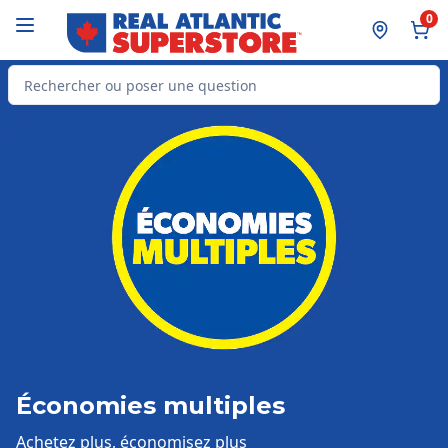
Passer au contenu principal
Passer au pied de page
0
Rechercher des produits
Économies multiples
Achetez plus, économisez plus