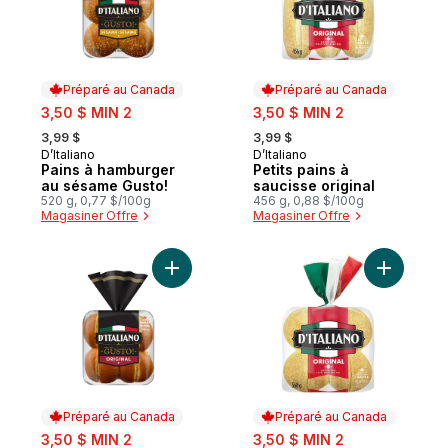
Préparé au Canada
Préparé au Canada
sale:
sale:
3,50 $ MIN 2
3,50 $ MIN 2
, formerly:
, formerly:
3,99 $
3,99 $
D’Italiano
D’Italiano
Préparé au Canada
Préparé au Canada
Pains à hamburger
Petits pains à
au sésame Gusto!
saucisse original
520 g, 0,77 $/100g
456 g, 0,88 $/100g
Magasiner Offre
Magasiner Offre
Ajouter Pains à hamburger original Gusto!
Ajouter Pe
Préparé au Canada
Préparé au Canada
sale:
sale:
3,50 $ MIN 2
3,50 $ MIN 2