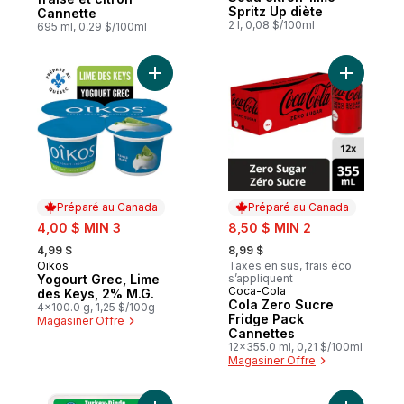
Spritz Up diète
Cannette
2 l, 0,08 $/100ml
695 ml, 0,29 $/100ml
Ajouter Yogourt Grec, Lime des Keys, 2% 
Ajouter C
Préparé au Canada
Préparé au Canada
sale:
sale:
4,00 $ MIN 3
8,50 $ MIN 2
, formerly:
, formerly:
4,99 $
8,99 $
Oikos
Taxes en sus, frais éco
Préparé au Canada
Yogourt Grec, Lime
s’appliquent
Coca-Cola
Préparé au Canada
des Keys, 2% M.G.
Cola Zero Sucre
4x100.0 g, 1,25 $/100g
Fridge Pack
Magasiner Offre
Cannettes
12x355.0 ml, 0,21 $/100ml
Magasiner Offre