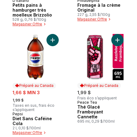
D’Italiano
Philadelphia
Préparé au Canada
Préparé au Canada
Petits pains à
Fromage à la crème
hamburger très
Original
moelleux Brizzolio
227 g, 2,55 $/100g
Magasiner Offre
528 g, 0,76 $/100g
Magasiner Offre
Ajouter Diet Sans Caféine Cola au panier
Ajouter T
Préparé au Canada
Préparé au Canada
sale:
1,66 $ MIN 3
1,99 $
, formerly:
Frais éco s’appliquent
1,99 $
Peace Tea
Préparé au Canada
Taxes en sus, frais éco
Thé Glacé
s’appliquent
Framboyant
Pepsi
Préparé au Canada
Cannette
Diet Sans Caféine
695 ml, 0,29 $/100ml
Cola
2 l, 0,10 $/100ml
Magasiner Offre