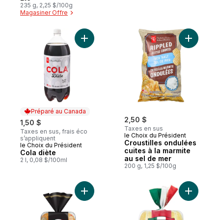
235 g, 2,25 $/100g
Magasiner Offre
Ajouter Cola diète au panier
Ajouter Cr
Préparé au Canada
2,50 $
1,50 $
Taxes en sus
Taxes en sus, frais éco
le Choix du Président
s’appliquent
Croustilles ondulées
le Choix du Président
Préparé au Canada
cuites à la marmite
Cola diète
au sel de mer
2 l, 0,08 $/100ml
200 g, 1,25 $/100g
Ajouter Pains à hamburger au sésame Gust
Ajouter Pe