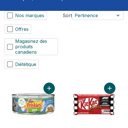
Nos marques
Sort
Pertinence
Offres
Magasinez des
produits
canadiens
Diététique
Ajouter (MD) Friskies(MD) Pâté Suprême a
Ajouter Ki