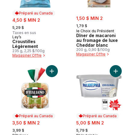
Préparé au Canada
sale:
sale:
1,50 $ MIN 2
4,50 $ MIN 2
, formerly:
, formerly:
1,79 $
5,29 $
le Choix du Président
Taxes en sus
Dîner de macaroni
Lay’s
Préparé au Canada
au fromage de luxe
Croustilles
Cheddar blanc
Légèrement
200 g, 0,90 $/100g
235 g, 2,25 $/100g
Magasiner Offre
Magasiner Offre
Ajouter Petits pains à hamburger très moel
Ajouter F
Préparé au Canada
Préparé au Canada
sale:
sale:
3,50 $ MIN 2
5,00 $ MIN 2
, formerly:
, formerly:
3,99 $
5,79 $