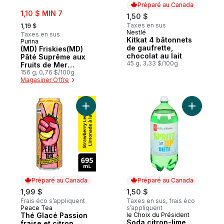
Préparé au Canada
sale:
1,10 $ MIN 7
1,50 $
, formerly:
Taxes en sus
1,19 $
Nestlé
Préparé au Canada
Taxes en sus
Kitkat 4 bâtonnets
Purina
de gaufrette,
(MD) Friskies(MD)
chocolat au lait
Pâté Suprême aux
45 g, 3,33 $/100g
Fruits de Mer
Nourriture pour
156 g, 0,76 $/100g
Magasiner Offre
Chats Bôite
Ajouter Thé Glacé Passion fraise et citro
Ajouter S
Préparé au Canada
Préparé au Canada
1,99 $
1,50 $
Frais éco s’appliquent
Taxes en sus, frais éco
Peace Tea
s’appliquent
Préparé au Canada
Thé Glacé Passion
le Choix du Président
Préparé au Canada
Soda citron-lime
fraise et citron