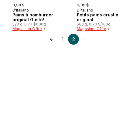
, formerly:
, formerly:
3,99 $
3,99 $
D’Italiano
D’Italiano
Préparé au Canada
Préparé au Canada
Pains à hamburger
Petits pains crustini
original Gusto!
original
520 g, 0,77 $/100g
568 g, 0,70 $/100g
Magasiner Offre
Magasiner Offre
1
2