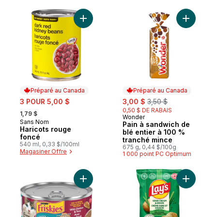
Ajouter Haricots rouge foncé au panier
Ajouter P
Préparé au Canada
Préparé au Canada
sale:
sale:
, formerly:
3 POUR 5,00 $
3,00 $
3,50 $
, formerly:
0,50 $ DE RABAIS
1,79 $
Wonder
Préparé au Canada
Sans Nom
Préparé au Canada
Pain à sandwich de
Haricots rouge
blé entier à 100 %
foncé
tranché mince
540 ml, 0,33 $/100ml
675 g, 0,44 $/100g
Magasiner Offre
1 000 point PC Optimum
Ajouter Friskies Tasty Treasures avec Pou
Ajouter C