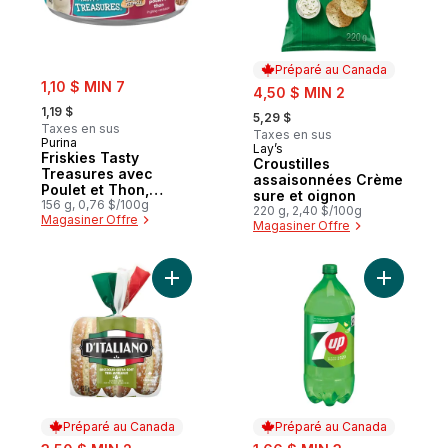
Préparé au Canada
sale:
1,10 $ MIN 7
sale:
4,50 $ MIN 2
, formerly:
, formerly:
1,19 $
5,29 $
Taxes en sus
Taxes en sus
Purina
Lay’s
Préparé au Canada
Friskies Tasty
Croustilles
Treasures avec
assaisonnées Crème
Poulet et Thon,
sure et oignon
Nourriture Humide
156 g, 0,76 $/100g
220 g, 2,40 $/100g
Magasiner Offre
pour Chats
Magasiner Offre
Ajouter Petits pains à saucisse Brizzolio a
Ajouter B
Préparé au Canada
Préparé au Canada
sale:
sale: