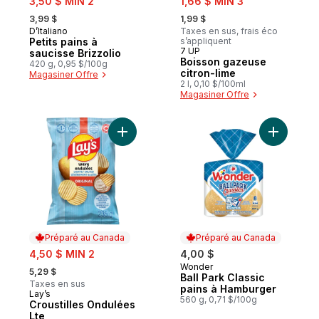
3,50 $ MIN 2
1,66 $ MIN 3
, formerly:
, formerly:
3,99 $
1,99 $
D’Italiano
Taxes en sus, frais éco
Préparé au Canada
Petits pains à
s’appliquent
7 UP
Préparé au Canada
saucisse Brizzolio
Boisson gazeuse
420 g, 0,95 $/100g
citron-lime
Magasiner Offre
2 l, 0,10 $/100ml
Magasiner Offre
Ajouter Croustilles Ondulées Lte au panier
Ajouter B
Préparé au Canada
Préparé au Canada
sale:
4,50 $ MIN 2
4,00 $
, formerly:
Wonder
Préparé au Canada
5,29 $
Ball Park Classic
Taxes en sus
pains à Hamburger
Lay’s
Préparé au Canada
560 g, 0,71 $/100g
Croustilles Ondulées
Lte