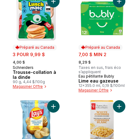
Ajouter Trousse-collation à la dinde au pa
Ajouter L
Préparé au Canada
Préparé au Canada
sale:
sale:
3 POUR 9,99 $
7,00 $ MIN 2
, formerly:
, formerly:
4,00 $
8,29 $
Schneiders
Taxes en sus, frais éco
Préparé au Canada
Trousse-collation à
s’appliquent
Eau pétillante Bubly
Préparé au Canada
la dinde
Lime eau gazeuse
90 g, 4,44 $/100g
12x355.0 ml, 0,19 $/100ml
Magasiner Offre
Magasiner Offre
Ajouter Croustilles Légèrement au panier
Ajouter D