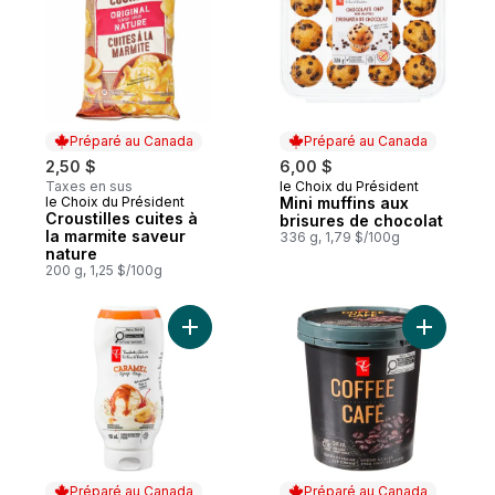
Préparé au Canada
Préparé au Canada
2,50 $
6,00 $
Taxes en sus
le Choix du Président
Préparé au Canada
le Choix du Président
Mini muffins aux
Préparé au Canada
Croustilles cuites à
brisures de chocolat
la marmite saveur
336 g, 1,79 $/100g
nature
200 g, 1,25 $/100g
Ajouter Sirop au caramel au panier
Ajouter C
Préparé au Canada
Préparé au Canada