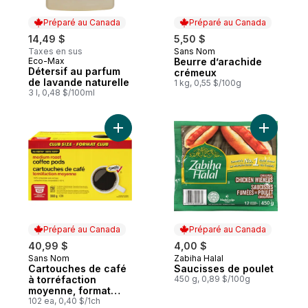
Préparé au Canada
Préparé au Canada
14,49 $
5,50 $
Taxes en sus
Sans Nom
Préparé au Canada
Eco-Max
Beurre d’arachide
Préparé au Canada
Détersif au parfum
crémeux
de lavande naturelle
1 kg, 0,55 $/100g
3 l, 0,48 $/100ml
Ajouter Cartouches de café à torréfactio
Ajouter S
Préparé au Canada
Préparé au Canada
40,99 $
4,00 $
Sans Nom
Zabiha Halal
Préparé au Canada
Préparé au Canada
Cartouches de café
Saucisses de poulet
à torréfaction
450 g, 0,89 $/100g
moyenne, format
club
102 ea, 0,40 $/1ch