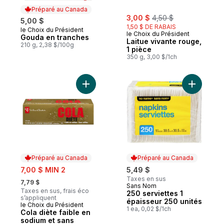
Préparé au Canada
sale:
, formerly:
3,00 $
4,50 $
5,00 $
1,50 $ DE RABAIS
le Choix du Président
Préparé au Canada
le Choix du Président
Gouda en tranches
Laitue vivante rouge,
210 g, 2,38 $/100g
1 pièce
350 g, 3,00 $/1ch
Ajouter Cola diète faible en sodium et san
Préparé au Canada
Préparé au Canada
sale:
7,00 $ MIN 2
5,49 $
, formerly:
Taxes en sus
7,79 $
Sans Nom
Préparé au Canada
Taxes en sus, frais éco
250 serviettes 1
s’appliquent
épaisseur 250 unités
le Choix du Président
Préparé au Canada
1 ea, 0,02 $/1ch
Cola diète faible en
sodium et sans