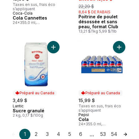
Taxes en sus, frais éco
22,29 $
s’appliquent
8,64 $ DE RABAIS
Coca-Cola
Préparé au Canada
Poitrine de poulet
Préparé au Canada
Cola Cannettes
désossée et sans
24x355.0 ml,
peau, format Club
0,19 $/100ml
13,21 $/1kg 5,99 $/1lb
Ajouter Sucre granulé au panier
Ajouter C
Préparé au Canada
Préparé au Canada
3,49 $
15,99 $
Lantic
Taxes en sus, frais éco
Préparé au Canada
Sucre granulé
s’appliquent
Pepsi
Préparé au Canada
2 kg, 0,17 $/100g
Cola
24x355.0 ml,
0,19 $/100ml
1
2
3
4
5
6
53
54
…