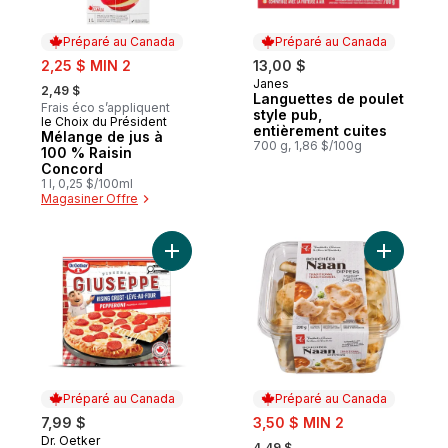
Préparé au Canada
Préparé au Canada
sale:
2,25 $ MIN 2
13,00 $
, formerly:
Janes
Préparé au Canada
2,49 $
Languettes de poulet
Frais éco s’appliquent
style pub,
le Choix du Président
Préparé au Canada
entièrement cuites
Mélange de jus à
700 g, 1,86 $/100g
100 % Raisin
Concord
1 l, 0,25 $/100ml
Magasiner Offre
Ajouter Giuseppe pizza lève-au-four pep
Ajouter B
Préparé au Canada
Préparé au Canada
sale:
7,99 $
3,50 $ MIN 2
, formerly:
Dr. Oetker
Préparé au Canada
4,49 $