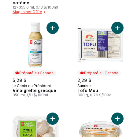
caféine
12x355.0 ml, 0,18 $/100ml
Magasiner Offre
Ajouter Vinaigrette grecque au panier
Ajouter T
Préparé au Canada
Préparé au Canada
5,29 $
2,29 $
le Choix du Président
Sunrise
Préparé au Canada
Préparé au Canada
Vinaigrette grecque
Tofu Mou
350 ml, 1,51 $/100ml
300 g, 0,76 $/100g
Ajouter Champignons blancs biologiques 