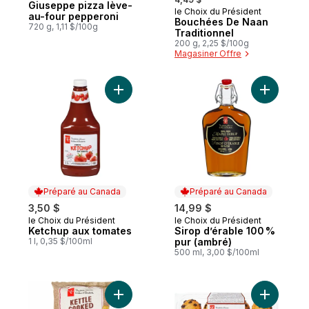
Giuseppe pizza lève-
le Choix du Président
Préparé au Canada
au-four pepperoni
Bouchées De Naan
720 g, 1,11 $/100g
Traditionnel
200 g, 2,25 $/100g
Magasiner Offre
Ajouter Ketchup aux tomates au panier
Ajouter S
Préparé au Canada
Préparé au Canada
3,50 $
14,99 $
le Choix du Président
le Choix du Président
Préparé au Canada
Préparé au Canada
Ketchup aux tomates
Sirop d’érable 100 %
1 l, 0,35 $/100ml
pur (ambré)
500 ml, 3,00 $/100ml
Ajouter Croustilles cuites à la marmite sav
Ajouter M