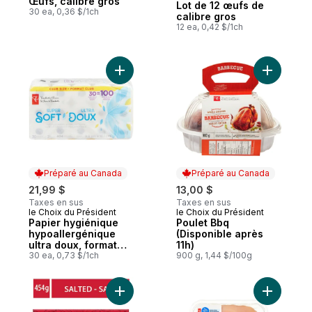
Œufs, calibre gros
Lot de 12 œufs de
30 ea, 0,36 $/1ch
calibre gros
12 ea, 0,42 $/1ch
Ajouter Papier hygiénique hypoallergéniqu
Ajouter P
Préparé au Canada
Préparé au Canada
21,99 $
13,00 $
Taxes en sus
Taxes en sus
le Choix du Président
le Choix du Président
Préparé au Canada
Préparé au Canada
Papier hygiénique
Poulet Bbq
hypoallergénique
(Disponible après
ultra doux, format
11h)
club
30 ea, 0,73 $/1ch
900 g, 1,44 $/100g
Ajouter Beurre salé. au panier
Ajouter P