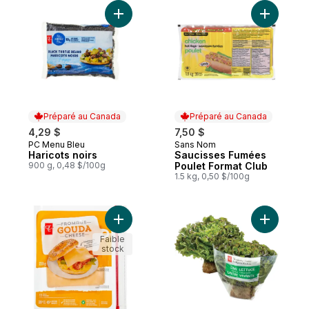
Ajouter Haricots noirs au panier
Préparé au Canada
Préparé au Canada
4,29 $
7,50 $
PC Menu Bleu
Sans Nom
Préparé au Canada
Préparé au Canada
Haricots noirs
Saucisses Fumées
900 g, 0,48 $/100g
Poulet Format Club
1.5 kg, 0,50 $/100g
Ajouter Gouda en tranches au panier
Ajouter La
Faible
stock