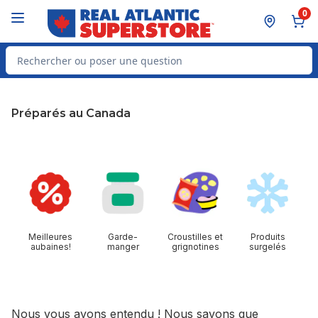
Passer au contenu principal
Passer au pied de page
0
Rechercher des produits
Préparés au Canada
sauter cette section
Meilleures
Garde-
Croustilles et
Produits
aubaines!
manger
grignotines
surgelés
Nous vous avons entendu ! Nous savons que