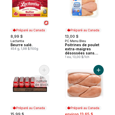
Préparé au Canada
Préparé au Canada
8,99 $
13,00 $
Lactantia
PC Menu Bleu
Préparé au Canada
Préparé au Canada
Beurre salé.
Poitrines de poulet
454 g, 1,98 $/100g
extra-maigres
désossées sans
peau
1 ea, 13,00 $/1ch
Ajouter Cola Cannettes au panier
Ajouter P
En
rupture
de stock
Préparé au Canada
Préparé au Canada
sale:
, formerly:
15,99 $
environ 13,65 $