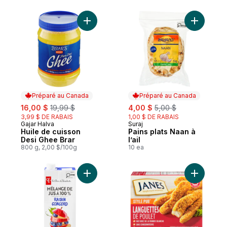
Ajouter Huile de cuisson Desi Ghee Brar a
Ajouter Pa
Préparé au Canada
Préparé au Canada
sale:
, formerly:
sale:
, formerly:
16,00 $
19,99 $
4,00 $
5,00 $
3,99 $ DE RABAIS
1,00 $ DE RABAIS
Gajar Halva
Suraj
Préparé au Canada
Préparé au Canada
Huile de cuisson
Pains plats Naan à
Desi Ghee Brar
l’ail
800 g, 2,00 $/100g
10 ea
Ajouter L