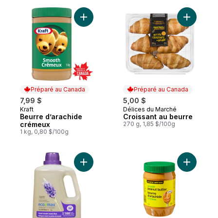
Ajouter Beurre d’arachide crémeux au pan
Ajouter C
Préparé au Canada
Préparé au Canada
7,99 $
5,00 $
Kraft
Délices du Marché
Préparé au Canada
Préparé au Canada
Beurre d’arachide
Croissant au beurre
crémeux
270 g, 1,85 $/100g
1 kg, 0,80 $/100g
Ajouter Détersif au parfum de lavande nat
Ajouter B