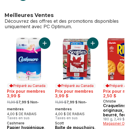
Meilleures Ventes
Découvrez des offres et des promotions disponibles
uniquement avec PC Optimum.
sauter Meilleures Ventes
Ajouter Papier hygiénique, 8 rouleaux, deux
Ajouter Boîte de m
Préparé au Canada
Préparé au Canada
Préparé au
Prix pour membres
Prix pour membres
Prix pour m
3,99 $
3,99 $
2,50 $
, formerly:
, formerly:
Christie
Préparé au
11,99 $
7,99 $ Non-
11,99 $
7,99 $ Non-
Craquelins 
membres
membres
originaux, g
4,00 $ DE RABAIS
4,00 $ DE RABAIS
beurré, feuil
Taxes en sus
Taxes en sus
craquelin fo
180 g, 2,49 $/1
Cashmere
Scott
Préparé au Canada
Préparé au Canada
Magasiner Off
bouche
Papier hygiénique,
Boîte de mouchoirs,