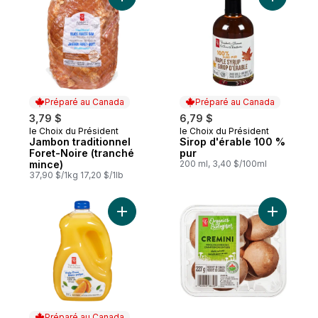
Ajouter Jambon traditionnel Foret-Noire (
Ajouter S
Préparé au Canada
Préparé au Canada
3,79 $
6,79 $
le Choix du Président
le Choix du Président
Préparé au Canada
Préparé au Canada
Jambon traditionnel
Sirop d'érable 100 %
Foret-Noire (tranché
pur
mince)
200 ml, 3,40 $/100ml
37,90 $/1kg 17,20 $/1lb
Ajouter Jus d’orange sans pulpe au panie
Ajouter C
Préparé au Canada