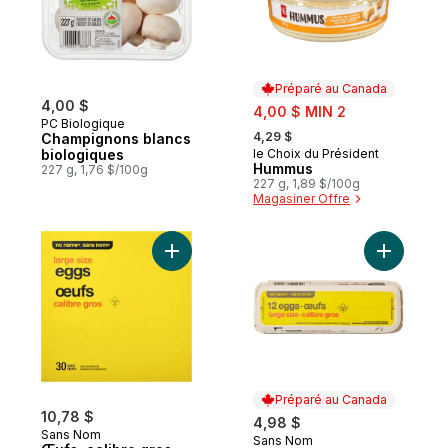
Préparé au Canada
4,00 $
sale:
4,00 $ MIN 2
PC Biologique
, formerly:
4,29 $
Champignons blancs
biologiques
le Choix du Président
Préparé au Canada
Hummus
227 g, 1,76 $/100g
227 g, 1,89 $/100g
Magasiner Offre
Ajouter Œufs, calibre gros au panier
Ajouter L
Préparé au Canada
10,78 $
4,98 $
Sans Nom
Sans Nom
Préparé au Canada