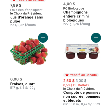
4,00 $
7,99 $
PC Biologique
Frais éco s’appliquent
Champignons
le Choix du Président
Préparé au Canada
entiers crimini
Jus d’orange sans
biologiques
pulpe
227 g, 1,76 $/100g
2.5 l, 0,32 $/100ml
Ajouter Fraises, quart au panier
Ajouter C
Préparé au Canada
6,00 $
sale:
, formerly:
2,50 $
3,00 $
Fraises, quart
0,50 $ DE RABAIS
517 g, 1,16 $/100g
le Choix du Président
Préparé au Canada
Compote de pommes
non sucrée, pommes
et bleuets
6x100.0 ml, 0,42 $/100ml