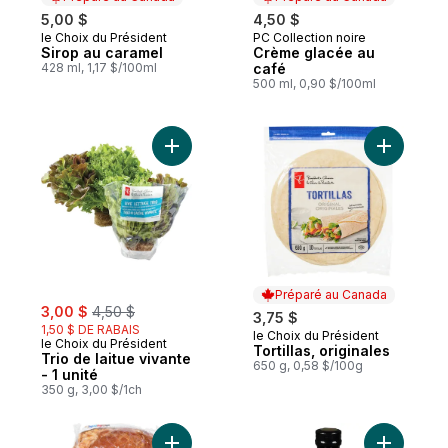
5,00 $
4,50 $
le Choix du Président
PC Collection noire
Préparé au Canada
Préparé au Canada
Sirop au caramel
Crème glacée au
428 ml, 1,17 $/100ml
café
500 ml, 0,90 $/100ml
Ajouter Trio de laitue vivante - 1 unité au 
Ajouter To
Préparé au Canada
sale:
, formerly:
3,00 $
4,50 $
3,75 $
1,50 $ DE RABAIS
le Choix du Président
Préparé au Canada
le Choix du Président
Tortillas, originales
Trio de laitue vivante
650 g, 0,58 $/100g
- 1 unité
350 g, 3,00 $/1ch