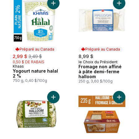
Ajouter Yogourt nature halal 2 % au panie
Ajouter F
Préparé au Canada
Préparé au Canada
sale:
, formerly:
2,99 $
3,49 $
8,99 $
0,50 $ DE RABAIS
le Choix du Président
Préparé au Canada
Khaas
Fromage non affiné
Préparé au Canada
Yogourt nature halal
à pâte demi-ferme
2 %
halloom
750 g, 0,40 $/100g
250 g, 3,60 $/100g
Ajouter Halloom aux fines herbes et à l'ail
Ajouter F