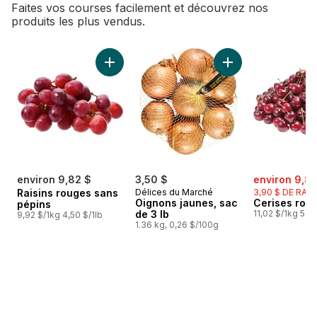
Faites vos courses facilement et découvrez nos
produits les plus vendus.
sauter Meilleures ventes
Ajouter Raisins rouges sans pépins au panie
Ajouter Oignons jau
sale:
environ 9,82 $
3,50 $
environ 9,81
Raisins rouges sans
Délices du Marché
3,90 $ DE RAB
Oignons jaunes, sac
Cerises rou
pépins
de 3 lb
11,02 $/1kg 5,00
9,92 $/1kg 4,50 $/1lb
1.36 kg, 0,26 $/100g