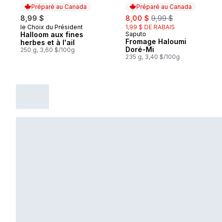
Préparé au Canada
Préparé au Canada
sale:
, formerly:
8,99 $
8,00 $
9,99 $
le Choix du Président
1,99 $ DE RABAIS
Préparé au Canada
Halloom aux fines
Saputo
Préparé au Canada
Fromage Haloumi
herbes et à l'ail
Doré-Mi
250 g, 3,60 $/100g
235 g, 3,40 $/100g