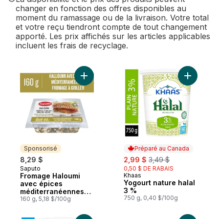
changer en fonction des offres disponibles au
moment du ramassage ou de la livraison. Votre total
et votre reçu tiendront compte de tout changement
apporté. Les prix affichés sur les articles applicables
incluent les frais de recyclage.
Ajouter Fromage Haloumi avec épices mé
Ajouter Y
Sponsorisé
Préparé au Canada
sale:
, formerly:
8,29 $
2,99 $
3,49 $
Saputo
0,50 $ DE RABAIS
Sponsorisé
Fromage Haloumi
Khaas
Préparé au Canada
Yogourt nature halal
avec épices
3 %
méditerranéennes
750 g, 0,40 $/100g
Doré-Mi
160 g, 5,18 $/100g