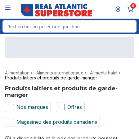
Passer au contenu principal
Passer au pied de page
0
Rechercher des produits
Alimentation
Aliments internationaux
Aliments halal
Produits laitiers et produits de garde-manger
Produits laitiers et produits de garde-
manger
Nos marques
Offres
Magasinez des produits canadiens
La disponibilité et le prix des produits peuvent