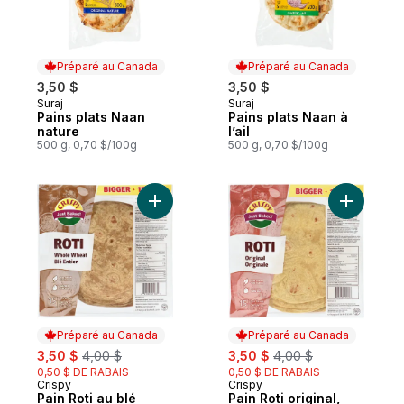
Préparé au Canada
Préparé au Canada
3,50 $
3,50 $
Suraj
Suraj
Préparé au Canada
Préparé au Canada
Pains plats Naan
Pains plats Naan à
nature
l’ail
500 g, 0,70 $/100g
500 g, 0,70 $/100g
Ajouter Pain Roti au blé entier, 15 pains au
Ajouter Pa
Préparé au Canada
Préparé au Canada
sale:
, formerly:
sale:
, formerly:
3,50 $
4,00 $
3,50 $
4,00 $
0,50 $ DE RABAIS
0,50 $ DE RABAIS
Crispy
Crispy
Préparé au Canada
Préparé au Canada
Pain Roti au blé
Pain Roti original,