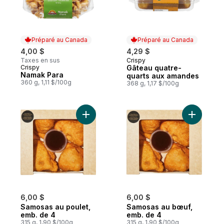
Préparé au Canada
Préparé au Canada
4,00 $
4,29 $
Taxes en sus
Crispy
Préparé au Canada
Crispy
Gâteau quatre-
Préparé au Canada
Namak Para
quarts aux amandes
360 g, 1,11 $/100g
368 g, 1,17 $/100g
Ajouter Samosas au poulet, emb. de 4 au 
Ajouter S
6,00 $
6,00 $
Samosas au poulet,
Samosas au bœuf,
emb. de 4
emb. de 4
315 g, 1,90 $/100g
315 g, 1,90 $/100g