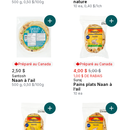
nature
500 g, 0,50 $/100g
10 ea, 0,40 $/1ch
Ajouter Naan à l'ail au panier
Ajouter Pa
Préparé au Canada
Préparé au Canada
sale:
, formerly:
2,50 $
4,00 $
5,00 $
Santosh
1,00 $ DE RABAIS
Préparé au Canada
Naan à l'ail
Suraj
Préparé au Canada
Pains plats Naan à
500 g, 0,50 $/100g
l’ail
10 ea
Ajouter Pains plats Naan nature au panier
Ajouter Pa