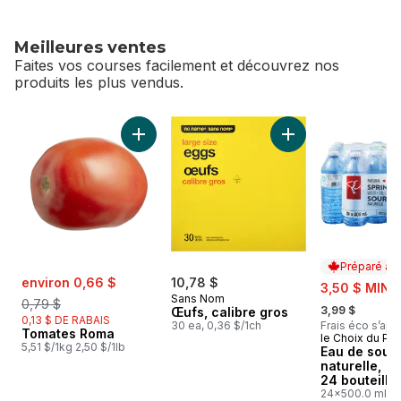
Meilleures ventes
Faites vos courses facilement et découvrez nos
produits les plus vendus.
sauter Meilleures ventes
Ajouter Tomates Roma au panier
Ajouter Œufs, calib
Préparé au
sale:
, formerly:
environ 0,66 $
10,78 $
sale:
3,50 $ MIN 
Sans Nom
0,79 $
, formerly:
3,99 $
Œufs, calibre gros
0,13 $ DE RABAIS
30 ea, 0,36 $/1ch
Frais éco s’app
Tomates Roma
le Choix du Pré
Préparé au
5,51 $/1kg 2,50 $/1lb
Eau de sour
naturelle,
24 bouteille
24x500.0 ml,