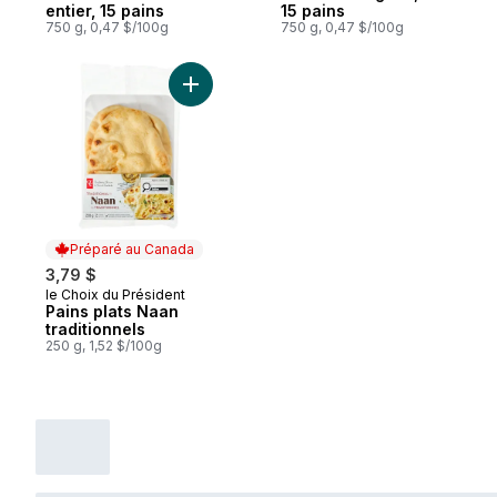
entier, 15 pains
15 pains
750 g, 0,47 $/100g
750 g, 0,47 $/100g
Ajouter Pains plats Naan traditionnels au p
Préparé au Canada
3,79 $
le Choix du Président
Préparé au Canada
Pains plats Naan
traditionnels
250 g, 1,52 $/100g