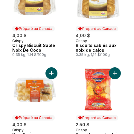
Préparé au Canada
Préparé au Canada
4,00 $
4,00 $
Crispy
Crispy
Préparé au Canada
Préparé au Canada
Crispy Biscuit Sable
Biscuits sablés aux
Noix De Coco
noix de cajou
0.35 kg, 1,14 $/100g
0.35 kg, 1,14 $/100g
Ajouter Pani Puri au panier
Ajouter Bi
Préparé au Canada
Préparé au Canada
4,00 $
2,50 $
Crispy
Crispy
Préparé au Canada
Préparé au Canada