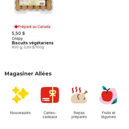
Préparé au Canada
5,50 $
Crispy
Préparé au Canada
Biscuits végétariens
800 g, 0,69 $/100g
Magasiner Allées
sauter Magasiner Allées
Nouveautés
Cartes-
Repas
Fruits et
cadeaux
préparés
légumes