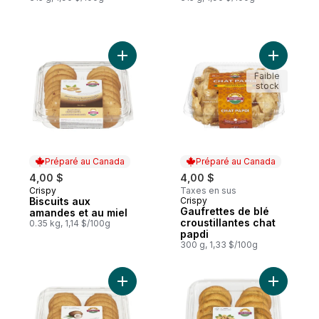
Ajouter Biscuits aux amandes et au miel a
Ajouter Ga
Faible
stock
Préparé au Canada
Préparé au Canada
4,00 $
4,00 $
Crispy
Taxes en sus
Préparé au Canada
Biscuits aux
Crispy
Préparé au Canada
Gaufrettes de blé
amandes et au miel
croustillantes chat
0.35 kg, 1,14 $/100g
papdi
300 g, 1,33 $/100g
Ajouter Crispy Biscuit Sable Noix De Coco
Ajouter B