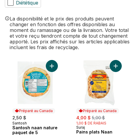
Diététique
La disponibilité et le prix des produits peuvent
changer en fonction des offres disponibles au
moment du ramassage ou de la livraison. Votre total
et votre reçu tiendront compte de tout changement
apporté. Les prix affichés sur les articles applicables
incluent les frais de recyclage.
Ajouter Santosh naan nature paquet de 5 
Ajouter P
Préparé au Canada
Préparé au Canada
sale:
, formerly:
2,50 $
4,00 $
5,00 $
Santosh
1,00 $ DE RABAIS
Préparé au Canada
Santosh naan nature
Suraj
Préparé au Canada
Pains plats Naan
paquet de 5