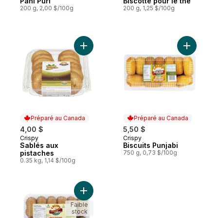
Pani Puri
Biscotte pour le thé
200 g, 2,00 $/100g
200 g, 1,25 $/100g
Ajouter Sablés aux pistaches au panier
Ajouter Bi
Préparé au Canada
Préparé au Canada
4,00 $
5,50 $
Crispy
Crispy
Préparé au Canada
Préparé au Canada
Sablés aux
Biscuits Punjabi
pistaches
750 g, 0,73 $/100g
0.35 kg, 1,14 $/100g
Ajouter Biscuits végétariens au panier
Faible
stock