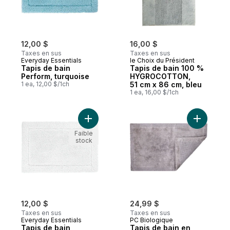
12,00 $
16,00 $
Taxes en sus
Taxes en sus
Everyday Essentials
le Choix du Président
Tapis de bain
Tapis de bain 100 %
Perform, turquoise
HYGROCOTTON,
1 ea, 12,00 $/1ch
51 cm x 86 cm, bleu
1 ea, 16,00 $/1ch
Ajouter Tapis de bain Perform, blanc au p
Ajouter T
Faible
stock
12,00 $
24,99 $
Taxes en sus
Taxes en sus
Everyday Essentials
PC Biologique
Tapis de bain
Tapis de bain en