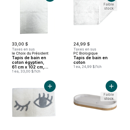
Faible
stock
33,00 $
24,99 $
Taxes en sus
Taxes en sus
le Choix du Président
PC Biologique
Tapis de bain en
Tapis de bain en
coton égyptien,
coton
61 cm x 102 cm,
1 ea, 24,99 $/1ch
blanc
1 ea, 33,00 $/1ch
Ajouter Tapis de bain en coton, motif de c
Ajouter P
Faible
stock