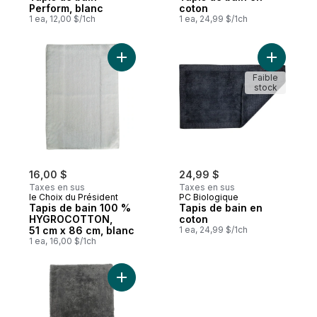
Perform, blanc
coton
1 ea, 12,00 $/1ch
1 ea, 24,99 $/1ch
Ajouter Tapis de bain 100 % HYGROCOTTO
Ajouter T
Faible
stock
16,00 $
24,99 $
Taxes en sus
Taxes en sus
le Choix du Président
PC Biologique
Tapis de bain 100 %
Tapis de bain en
HYGROCOTTON,
coton
51 cm x 86 cm, blanc
1 ea, 24,99 $/1ch
1 ea, 16,00 $/1ch
Ajouter Tapis de bain en coton égyptien, 