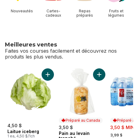
Nouveautés
Cartes-
Repas
Fruits et
cadeaux
préparés
légumes
Meilleures ventes
Faites vos courses facilement et découvrez nos
produits les plus vendus.
sauter Meilleures ventes
Ajouter Laitue iceberg au panier
Ajouter Pain au lev
Préparé au Canada
Préparé au
4,50 $
sale:
3,50 $
3,50 $ MIN 
Laitue iceberg
, formerly:
Pain au levain
Préparé au Canada
3,99 $
1 ea, 4,50 $/1ch