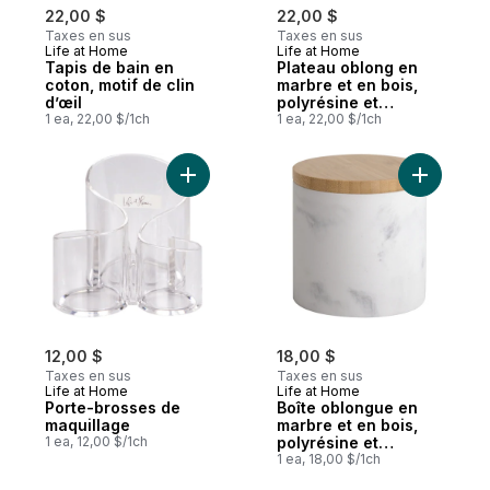
22,00 $
22,00 $
Taxes en sus
Taxes en sus
Life at Home
Life at Home
Tapis de bain en
Plateau oblong en
coton, motif de clin
marbre et en bois,
d’œil
polyrésine et
1 ea, 22,00 $/1ch
bambou, effet
1 ea, 22,00 $/1ch
marbré
Ajouter Porte-brosses de maquillage au p
Ajouter B
12,00 $
18,00 $
Taxes en sus
Taxes en sus
Life at Home
Life at Home
Porte-brosses de
Boîte oblongue en
maquillage
marbre et en bois,
1 ea, 12,00 $/1ch
polyrésine et
bambou, effet
1 ea, 18,00 $/1ch
marbré