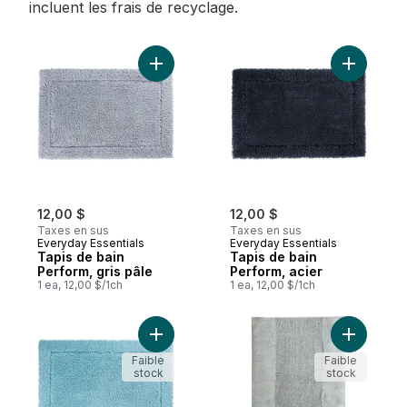
incluent les frais de recyclage.
Ajouter Tapis de bain Perform, gris pâle a
Ajouter T
12,00 $
12,00 $
Taxes en sus
Taxes en sus
Everyday Essentials
Everyday Essentials
Tapis de bain
Tapis de bain
Perform, gris pâle
Perform, acier
1 ea, 12,00 $/1ch
1 ea, 12,00 $/1ch
Ajouter Tapis de bain Perform, turquoise 
Ajouter T
Faible
Faible
stock
stock