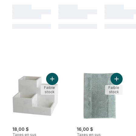
Ajouter LH PLATEAU RNGEMNT 4 COMP M
Ajouter T
Faible
Faible
stock
stock
18,00 $
16,00 $
Taxes en sus
Taxes en sus