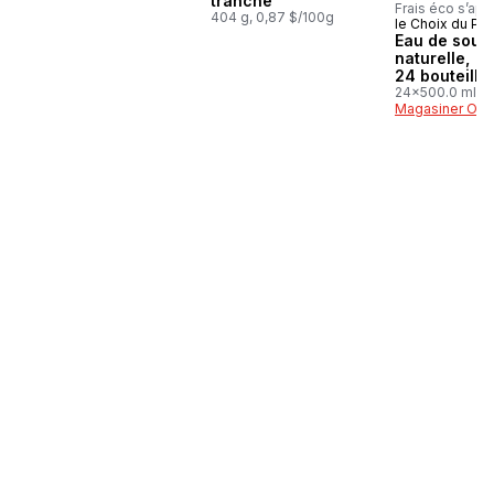
tranché
Frais éco s’app
404 g, 0,87 $/100g
le Choix du Pré
Préparé au
Eau de sour
naturelle,
24 bouteille
24x500.0 ml,
0,03 $/100ml
Magasiner Off