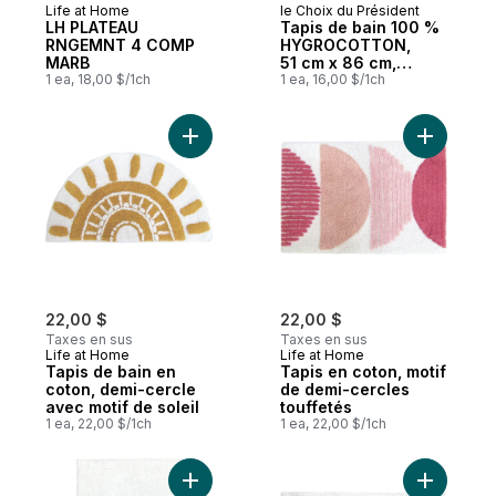
Life at Home
le Choix du Président
LH PLATEAU
Tapis de bain 100 %
RNGEMNT 4 COMP
HYGROCOTTON,
MARB
51 cm x 86 cm,
1 ea, 18,00 $/1ch
minérale
1 ea, 16,00 $/1ch
Ajouter Tapis de bain en coton, demi-cerc
Ajouter T
22,00 $
22,00 $
Taxes en sus
Taxes en sus
Life at Home
Life at Home
Tapis de bain en
Tapis en coton, motif
coton, demi-cercle
de demi-cercles
avec motif de soleil
touffetés
1 ea, 22,00 $/1ch
1 ea, 22,00 $/1ch
Ajouter Tapis de bain en coton égyptien, 
Ajouter T