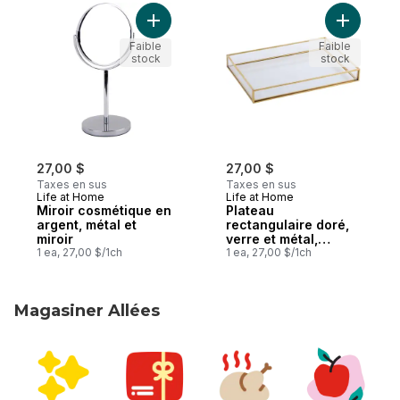
Ajouter Miroir cosmétique en argent, métal
Ajouter Pl
Faible
Faible
stock
stock
27,00 $
27,00 $
Taxes en sus
Taxes en sus
Life at Home
Life at Home
Miroir cosmétique en
Plateau
argent, métal et
rectangulaire doré,
miroir
verre et métal,
1 ea, 27,00 $/1ch
transparent et or
1 ea, 27,00 $/1ch
Magasiner Allées
sauter Magasiner Allées