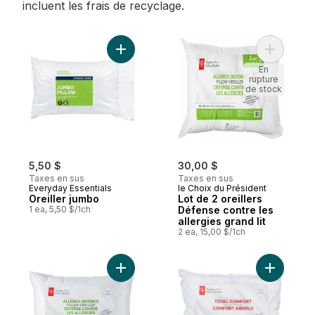
incluent les frais de recyclage.
Ajouter Oreiller jumbo au panier
Ajouter Lo
En
rupture
de stock
5,50 $
30,00 $
Taxes en sus
Taxes en sus
Everyday Essentials
le Choix du Président
Oreiller jumbo
Lot de 2 oreillers
1 ea, 5,50 $/1ch
Défense contre les
allergies grand lit
2 ea, 15,00 $/1ch
Ajouter Oreiller Défense contre les allerg
Ajouter O