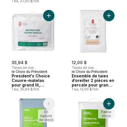
1 ea, 37,00 $/1ch
Ajouter President's Choice Couvre-matelas
Ajouter En
35,94 $
12,00 $
Taxes en sus
Taxes en sus
le Choix du Président
le Choix du Président
President's Choice
Ensemble de taies
Couvre-matelas
d’oreiller 2 pièces en
pour grand lit,
percale pour grand
housse 100 % coton,
1 ea, 35,94 $/1ch
lit
1 ea, 12,00 $/1ch
tissu anti-allergène
Ajouter Ensemble de draps 4 pièces en co
Ajouter Co
En
Faible
rupture
stock
de stock