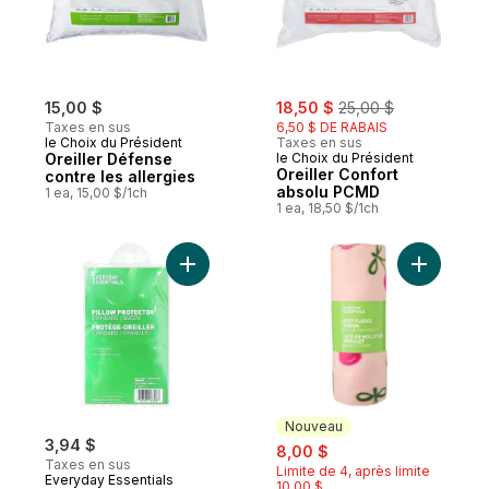
sale:
, formerly:
15,00 $
18,50 $
25,00 $
Taxes en sus
6,50 $ DE RABAIS
le Choix du Président
Taxes en sus
Oreiller Défense
le Choix du Président
Oreiller Confort
contre les allergies
absolu PCMD
1 ea, 15,00 $/1ch
1 ea, 18,50 $/1ch
Ajouter Housse d’oreiller, standard/grand l
Ajouter Je
Nouveau
3,94 $
sale:
, formerly:
8,00 $
Taxes en sus
Limite de 4, après limite
Everyday Essentials
10,00 $