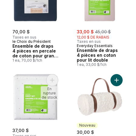
sale:
, formerly:
70,00 $
33,00 $
45,00 $
Taxes en sus
12,00 $ DE RABAIS
le Choix du Président
Taxes en sus
Ensemble de draps
Everyday Essentials
Ensemble de draps
4 pièces en percale
4 pièces en coton
de coton pour grand
pour lit double
lit
1 ea, 70,00 $/1ch
1 ea, 33,00 $/1ch
Ajouter Ensemble de draps 4 pièces en co
Ajouter Je
En
rupture
de stock
Nouveau
37,00 $
30,00 $
Taxes en sus