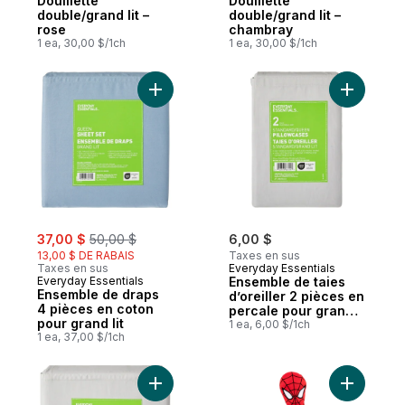
Douillette
Douillette
double/grand lit –
double/grand lit –
rose
chambray
1 ea, 30,00 $/1ch
1 ea, 30,00 $/1ch
Ajouter Ensemble de draps 4 pièces en co
Ajouter En
sale:
, formerly:
37,00 $
50,00 $
6,00 $
13,00 $ DE RABAIS
Taxes en sus
Taxes en sus
Everyday Essentials
Everyday Essentials
Ensemble de taies
Ensemble de draps
d’oreiller 2 pièces en
4 pièces en coton
percale pour grand
pour grand lit
lit, gris
1 ea, 6,00 $/1ch
1 ea, 37,00 $/1ch
Ajouter Ensemble de draps 4 pièces en co
Ajouter S