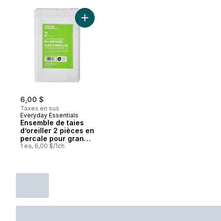
Ajouter Ensemble de taies d’oreiller 2 piè
6,00 $
Taxes en sus
Everyday Essentials
Ensemble de taies
d’oreiller 2 pièces en
percale pour grand
lit, blanc
1 ea, 6,00 $/1ch