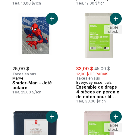
grand lit
1 ea, 10,00 $/1ch
lit
1 ea, 12,00 $/1ch
Ajouter Spider-Man - Jeté polaire au pani
Faible
stock
sale:
, formerly:
25,00 $
33,00 $
45,00 $
Taxes en sus
12,00 $ DE RABAIS
Marvel
Taxes en sus
Spider-Man - Jeté
Everyday Essentials
Ensemble de draps
polaire
4 pièces en percale
1 ea, 25,00 $/1ch
de coton pour lit
double
1 ea, 33,00 $/1ch
Ajouter Ensemble de draps 4 pièces en pe
Ajouter E
Faible
stock