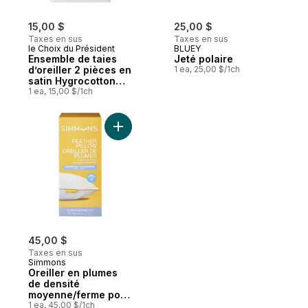
15,00 $
25,00 $
Taxes en sus
Taxes en sus
le Choix du Président
BLUEY
Ensemble de taies
Jeté polaire
d’oreiller 2 pièces en
1 ea, 25,00 $/1ch
satin HygrocottonMD
pour grand lit
1 ea, 15,00 $/1ch
Ajouter Oreiller en plumes de densité moy
45,00 $
Taxes en sus
Simmons
Oreiller en plumes
de densité
moyenne/ferme pour
grand lit
1 ea, 45,00 $/1ch