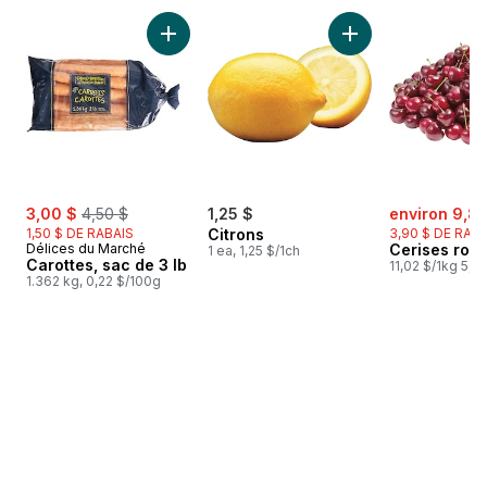
sauter Meilleures ventes
Ajouter Carottes, sac de 3 lb au panier
Ajouter Citrons au 
sale:
, formerly:
sale:
3,00 $
4,50 $
1,25 $
environ 9,81
1,50 $ DE RABAIS
Citrons
3,90 $ DE RAB
Délices du Marché
Cerises rou
1 ea, 1,25 $/1ch
Carottes, sac de 3 lb
11,02 $/1kg 5,00
1.362 kg, 0,22 $/100g