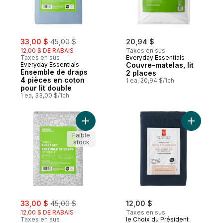
sale:
, formerly:
33,00 $
45,00 $
20,94 $
12,00 $ DE RABAIS
Taxes en sus
Taxes en sus
Everyday Essentials
Everyday Essentials
Couvre-matelas, lit
Ensemble de draps
2 places
4 pièces en coton
1 ea, 20,94 $/1ch
pour lit double
1 ea, 33,00 $/1ch
Ajouter Ensemble de draps 4 pièces en co
Ajouter En
Faible
stock
sale:
, formerly:
33,00 $
45,00 $
12,00 $
12,00 $ DE RABAIS
Taxes en sus
Taxes en sus
le Choix du Président