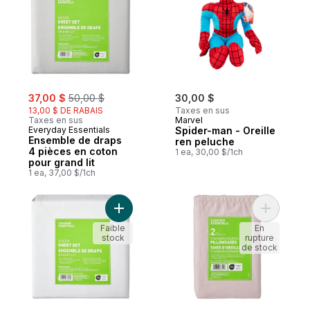
sale:
, formerly:
37,00 $
50,00 $
30,00 $
13,00 $ DE RABAIS
Taxes en sus
Taxes en sus
Marvel
Everyday Essentials
Spider-man - Oreille
Ensemble de draps
ren peluche
4 pièces en coton
1 ea, 30,00 $/1ch
pour grand lit
1 ea, 37,00 $/1ch
Ajouter Ensemble de draps 4 pièces en co
Ajouter En
Faible
En
stock
rupture
de stock