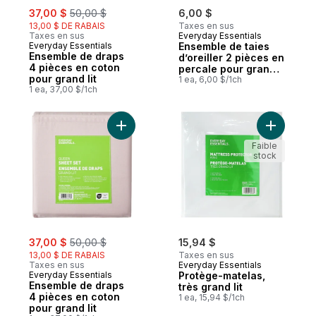
sale:
, formerly:
37,00 $
50,00 $
6,00 $
13,00 $ DE RABAIS
Taxes en sus
Taxes en sus
Everyday Essentials
Everyday Essentials
Ensemble de taies
Ensemble de draps
d’oreiller 2 pièces en
4 pièces en coton
percale pour grand
pour grand lit
lit
1 ea, 6,00 $/1ch
1 ea, 37,00 $/1ch
Ajouter Ensemble de draps 4 pièces en co
Ajouter Pr
Faible
stock
sale:
, formerly:
37,00 $
50,00 $
15,94 $
13,00 $ DE RABAIS
Taxes en sus
Taxes en sus
Everyday Essentials
Everyday Essentials
Protège-matelas,
Ensemble de draps
très grand lit
4 pièces en coton
1 ea, 15,94 $/1ch
pour grand lit