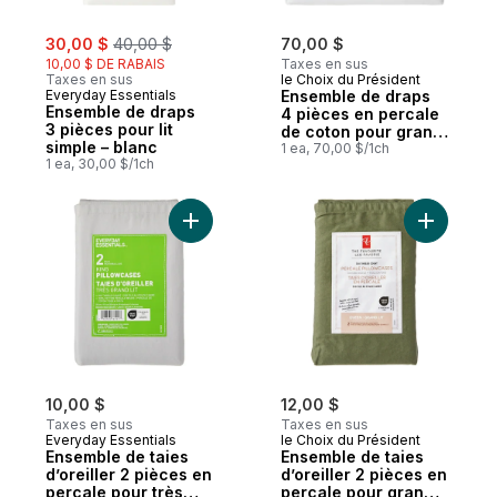
sale:
, formerly:
30,00 $
40,00 $
70,00 $
10,00 $ DE RABAIS
Taxes en sus
Taxes en sus
le Choix du Président
Everyday Essentials
Ensemble de draps
Ensemble de draps
4 pièces en percale
3 pièces pour lit
de coton pour grand
simple – blanc
lit
1 ea, 70,00 $/1ch
1 ea, 30,00 $/1ch
Ajouter Ensemble de taies d’oreiller 2 piè
Ajouter En
10,00 $
12,00 $
Taxes en sus
Taxes en sus
Everyday Essentials
le Choix du Président
Ensemble de taies
Ensemble de taies
d’oreiller 2 pièces en
d’oreiller 2 pièces en
percale pour très
percale pour grand