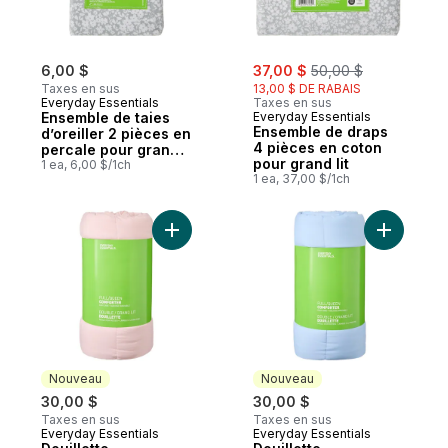
sale:
, formerly:
6,00 $
37,00 $
50,00 $
Taxes en sus
13,00 $ DE RABAIS
Everyday Essentials
Taxes en sus
Ensemble de taies
Everyday Essentials
Ensemble de draps
d’oreiller 2 pièces en
4 pièces en coton
percale pour grand
pour grand lit
lit
1 ea, 6,00 $/1ch
1 ea, 37,00 $/1ch
Ajouter Douillette double/grand lit – rose 
Ajouter D
Nouveau
Nouveau
30,00 $
30,00 $
Taxes en sus
Taxes en sus
Everyday Essentials
Everyday Essentials
Nouveau
Nouveau