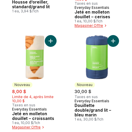
Housse d’oreiller,
Taxes en sus
standard/grand lit
Everyday Essentials
Nouveau
1 ea, 3,94 $/1ch
Jeté en molleton
douillet – cerises
1 ea, 10,00 $/1ch
Magasiner Offre
Ajouter Jeté en molleton douillet – croissa
Ajouter Do
Nouveau
Nouveau
sale:
, formerly:
8,00 $
30,00 $
Limite de 4, après limite
Taxes en sus
10,00 $
Everyday Essentials
Nouveau
Taxes en sus
Douillette
Everyday Essentials
Nouveau
double/grand lit –
Jeté en molleton
bleu marin
douillet – croissants
1 ea, 30,00 $/1ch
1 ea, 10,00 $/1ch
Magasiner Offre