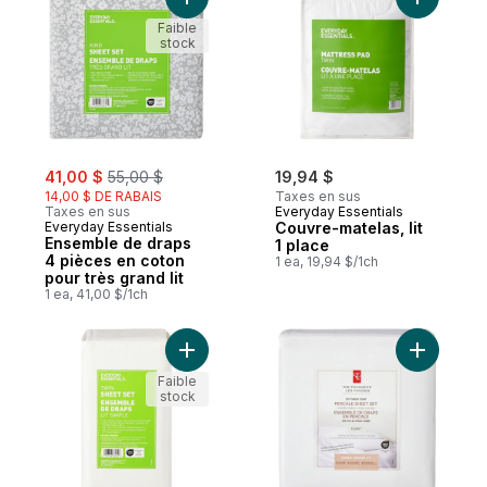
Ajouter Ensemble de draps 4 pièces en cot
Ajouter Co
Faible
stock
sale:
, formerly:
41,00 $
55,00 $
19,94 $
14,00 $ DE RABAIS
Taxes en sus
Taxes en sus
Everyday Essentials
Everyday Essentials
Couvre-matelas, lit
Ensemble de draps
1 place
4 pièces en coton
1 ea, 19,94 $/1ch
pour très grand lit
1 ea, 41,00 $/1ch
Ajouter Ensemble de draps 3 pièces pour l
Ajouter E
Faible
stock