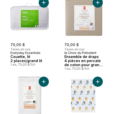
Ajouter Couette, lit 2 places/grand lit au p
Ajouter E
70,00 $
70,00 $
Taxes en sus
Taxes en sus
Everyday Essentials
le Choix du Président
Couette, lit
Ensemble de draps
2 places/grand lit
4 pièces en percale
1 ea, 70,00 $/1ch
de coton pour grand
lit – brume
1 ea, 70,00 $/1ch
Ajouter Ensemble de taies d’oreiller 2 pi
Ajouter J