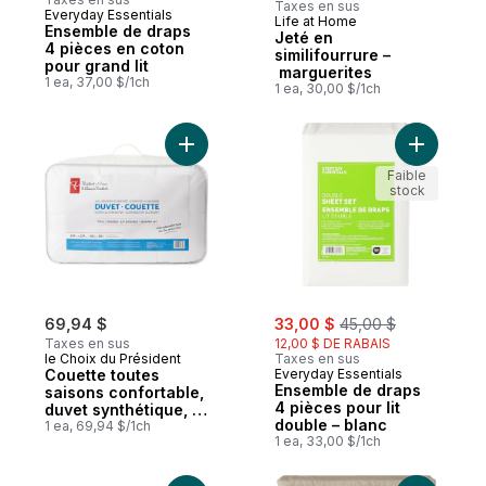
Taxes en sus
Everyday Essentials
Life at Home
Nouveau
Ensemble de draps
Jeté en
4 pièces en coton
similifourrure –
pour grand lit
marguerites
1 ea, 37,00 $/1ch
1 ea, 30,00 $/1ch
Ajouter Couette toutes saisons confortable,
Ajouter E
Faible
stock
sale:
, formerly:
69,94 $
33,00 $
45,00 $
Taxes en sus
12,00 $ DE RABAIS
le Choix du Président
Taxes en sus
Couette toutes
Everyday Essentials
Ensemble de draps
saisons confortable,
4 pièces pour lit
duvet synthétique, lit
double – blanc
2 places/grand lit
1 ea, 69,94 $/1ch
1 ea, 33,00 $/1ch