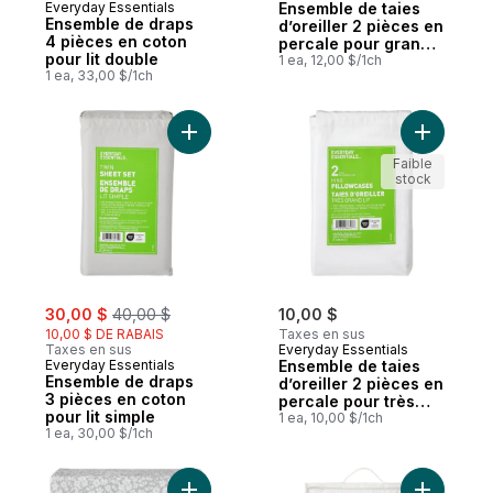
Everyday Essentials
Ensemble de taies
Ensemble de draps
d’oreiller 2 pièces en
4 pièces en coton
percale pour grand
pour lit double
lit
1 ea, 12,00 $/1ch
1 ea, 33,00 $/1ch
Ajouter Ensemble de draps 3 pièces en cot
Ajouter En
Faible
stock
sale:
, formerly:
30,00 $
40,00 $
10,00 $
10,00 $ DE RABAIS
Taxes en sus
Taxes en sus
Everyday Essentials
Everyday Essentials
Ensemble de taies
Ensemble de draps
d’oreiller 2 pièces en
3 pièces en coton
percale pour très
pour lit simple
grand lit
1 ea, 10,00 $/1ch
1 ea, 30,00 $/1ch