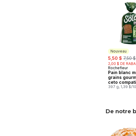
sauter Décou
Nouveau
sale:
, forme
5,50 $
7,50 $
2,00 $ DE RABA
Rochefleur
Nouveau
Pain blanc m
grains gour
ceto compati
397 g, 1,39 $/1
De notre 
sauter De no