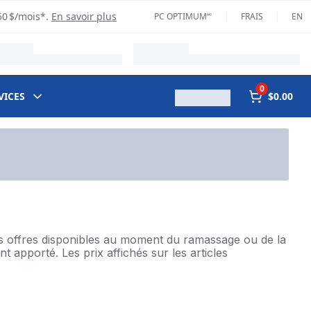
50 $/mois*.
En savoir plus
PC OPTIMUM🅪
FRAIS
EN
0
VICES
$0.00
des offres disponibles au moment du ramassage ou de la
t apporté. Les prix affichés sur les articles