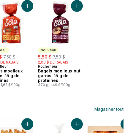
 au panier
proteines, 20 g de protéines au panier
n blanc molleux classique, ceto compatible au panier
Ajouter Bagels moelleux nature, 15 g de protéines au 
Ajouter Bagels moelleux out 
eau
Nouveau
, formerly:
sale:
, formerly:
$
7,50 $
5,50 $
7,50 $
 DE RABAIS
2,00 $ DE RABAIS
leur
Rochefleur
eau
Nouveau
s moelleux
Bagels moelleux out
e, 15 g de
garnis, 15 g de
ines
protéines
 1,62 $/100g
370 g, 1,49 $/100g
Magasiner tout
ité) au panier
n protéiné aux céréales variées (11g de protéines par portion) au pa
Ajouter Croissant au beurre, paquet de 12 au panier
Ajouter Bagels au cheddar e
Ajo