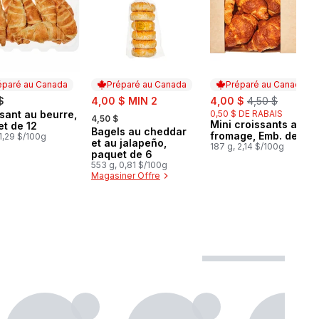
éparé au Canada
Préparé au Canada
Préparé au Canada
sale:
sale:
, formerly:
$
4,00 $ MIN 2
4,00 $
4,50 $
, formerly:
sant au beurre,
0,50 $ DE RABAIS
aré au Canada
4,50 $
Mini croissants au
Préparé au Canada
t de 12
Bagels au cheddar
Préparé au Canada
fromage, Emb. de 10
 1,29 $/100g
et au jalapeño,
187 g, 2,14 $/100g
paquet de 6
553 g, 0,81 $/100g
Magasiner Offre