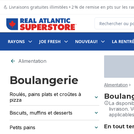
Passer au contenu principal
Passer au pied de page
💪 Livraisons gratuites illimitées + 2 % de remise en pts sur le
Rechercher des pro
RAYONS
JOE FRESH
NOUVEAU!
LA RENTRÉ
Alimentation
Boulangerie
Alimentation
Roulés, pains plats et croûtes à
Boulan
pizza
La disponi
livraison. 
Biscuits, muffins et desserts
applicables
En tout t
Petits pains