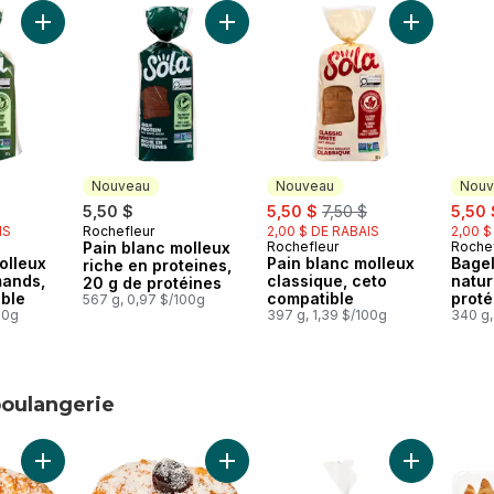
vrez les nouveaux pains et bagels Sola
Ajouter Pain blanc molleux grains gourmands, ceto compatible
Ajouter Pain blanc molleux riche en 
Ajouter Pai
Nouveau
Nouveau
Nouv
rly:
sale:
, formerly:
sale:
5,50 $
5,50 $
7,50 $
5,50 
IS
Rochefleur
2,00 $ DE RABAIS
2,00 $
Nouveau
Pain blanc molleux
Rochefleur
Rochef
Nouveau
Nouv
olleux
Pain blanc molleux
Bagel
riche en proteines,
mands,
classique, ceto
natur
20 g de protéines
ble
compatible
proté
567 g, 0,97 $/100g
00g
397 g, 1,39 $/100g
340 g,
boulangerie
tre boulangerie
Ajouter Zeppole (vendues à l'unité) au panier
Ajouter Mini Zeppole (vendues à l'un
Ajouter Pai