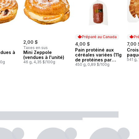
Préparé au Canada
Pr
2,00 $
4,00 $
7,00 
Taxes en sus
Pain protéiné aux
Crois
Préparé au Canada
Prép
ndues à
Mini Zeppole
céréales variées (11g
paque
(vendues à l'unité)
de protéines par
541 g,
00g
46 g, 4,35 $/100g
portion)
450 g, 0,89 $/100g