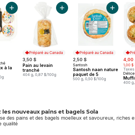
ut temps
Ajouter Petits gâteaux à la vanille au panier
Ajouter Pain au levain tranché au pan
Ajouter San
Préparé au Canada
Préparé au Canada
Pr
sale:
3,50 $
2,50 $
4,00
ché
Pain au levain
Santosh
1,00 $
Préparé au Canada
Préparé au Canada
x à la
Santosh naan nature
Taxes
tranché
Délice
Prép
paquet de 5
404 g, 0,87 $/100g
00g
Muffi
500 g, 0,50 $/100g
400 g,
les nouveaux pains et bagels Sola
se des pains et des bagels moelleux et savoureux, riches en
e qualité