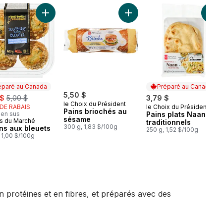
ier
tosh naan nature paquet de 5 au panier
Ajouter Muffins aux bleuets au panier
Ajouter Pains briochés au s
Ajo
éparé au Canada
Préparé au Canada
, formerly:
5,50 $
 $
5,00 $
3,79 $
le Choix du Président
 DE RABAIS
le Choix du Président
Préparé au Canada
Pains briochés au
 en sus
Pains plats Naan
sésame
s du Marché
aré au Canada
traditionnels
300 g, 1,83 $/100g
ns aux bleuets
250 g, 1,52 $/100g
 1,00 $/100g
 protéines et en fibres, et préparés avec des