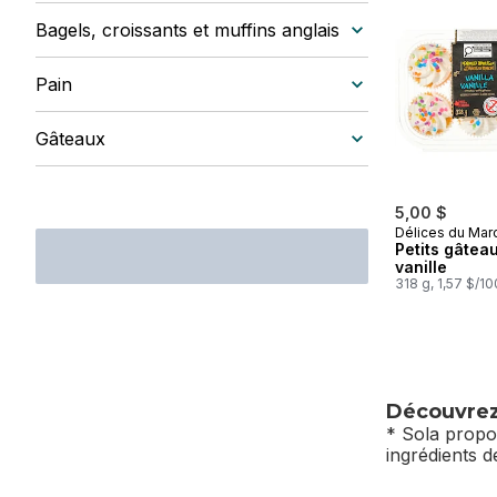
sauter En to
Bagels, croissants et muffins anglais
Pain
Gâteaux
5,00 $
Délices du Mar
Petits gâteau
vanille
318 g, 1,57 $/1
Découvrez 
* Sola propo
ingrédients d