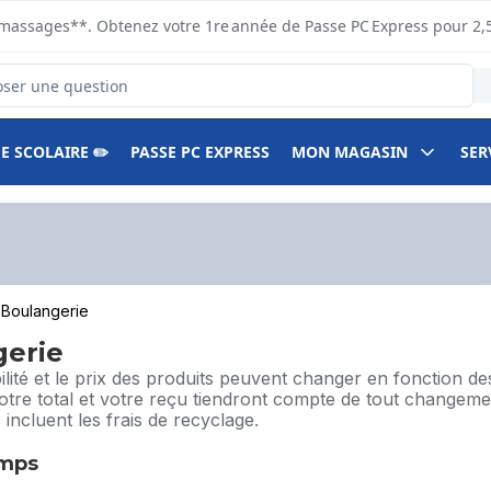
s ramassages**. Obtenez votre 1re année de Passe PC Express pour 2,
duits
E SCOLAIRE ✏️
PASSE PC EXPRESS
MON MAGASIN
SER
Boulangerie
gerie
bilité et le prix des produits peuvent changer en fonction 
Votre total et votre reçu tiendront compte de tout changemen
 incluent les frais de recyclage.
emps