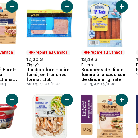
Ajouter Jambon fumé Forêt-Noire tranché Natural Selections Fo
Ajouter Jambon forêt-noire fumé, e
Ajouter
 Canada
Préparé au Canada
Préparé au Canada
12,00 $
13,49 $
Ziggy’s
Piller’s
P
 Canada
Préparé au Canada
Préparé au Canada
 Forêt-
Jambon forêt-noire
Bouchées de dinde
é
fumé, en tranches,
fumée à la saucisse
ctions
format club
de dinde originale
al
/1kg
600 g, 2,00 $/100g
300 g, 4,50 $/100g
Ajouter Fromage Feta au panier
Ajouter Lanières de poitrine de pou
Ajouter 