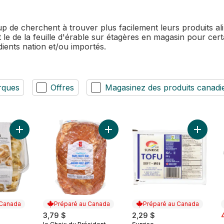
e cherchent à trouver plus facilement leurs produits ali
e de la feuille d'érable sur étagères en magasin pour certai
ients nation et/ou importés.
rques
Offres
Magasinez des produits canadi
Ajouter Bouchées De Naan Traditionnel au panier
Ajouter Jambon traditionnel Foret-
Ajouter
 Canada
Préparé au Canada
Préparé au Canada
s
3,79 $
2,29 $
,