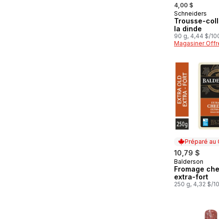
, formerly:
4,00 $
Schneiders
Préparé au
Trousse-coll
la dinde
90 g, 4,44 $/10
Magasiner Offr
Préparé au
10,79 $
Balderson
Préparé au
Fromage ch
extra-fort
250 g, 4,32 $/1