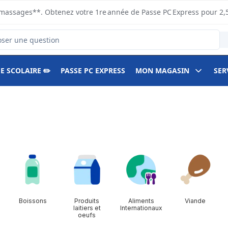
s ramassages**. Obtenez votre 1re année de Passe PC Express pour 2,
duits
E SCOLAIRE ✏️
PASSE PC EXPRESS
MON MAGASIN
SER
Boissons
Produits
Aliments
Viande
laitiers et
Internationaux
oeufs