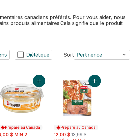
mentaires canadiens préférés. Pour vous aider, nous
ns produits alimentaires.Cela signifie que le produit
ens
Diététique
Sort
Pertinence
Noire (tranché mince) au panier
 Tofu Mou au panier
Ajouter Hummus au panier
Ajouter Pepperoni La 
Préparé au Canada
Préparé au Canada
ale:
sale:
, formerly:
4,00 $ MIN 2
12,00 $
13,99 $
 formerly: