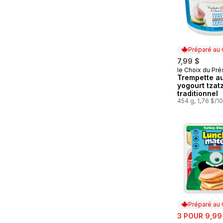
Préparé au
7,99 $
le Choix du Pré
Préparé au
Trempette a
yogourt tzatz
traditionnel
454 g, 1,76 $/1
Préparé au
sale:
3 POUR 9,99