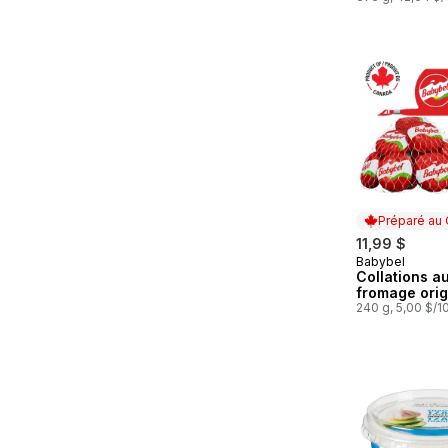
4,26 $/100g
Préparé au
11,99 $
Babybel
Préparé au
Collations a
fromage orig
240 g, 5,00 $/1