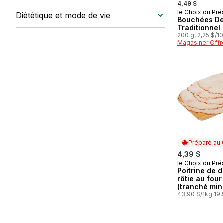
4,49 $
le Choix du Pré
Préparé au
Diététique et mode de vie
Bouchées D
Traditionnel
200 g, 2,25 $/1
Magasiner Offr
Préparé au
4,39 $
le Choix du Pré
Préparé au
Poitrine de 
rôtie au four
(tranché min
43,90 $/1kg 19,