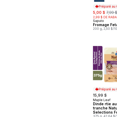
Préparé au
sale:
, forme
5,00 $
7,99 
2,99 $ DE RABA
Saputo
Préparé au
Fromage Fet
200 g, 2,50 $/1
Préparé au
15,99 $
Maple Leaf
Préparé au
Dinde rtie au
tranche Natu
Selections F
familial
375 g, 42,64 $/