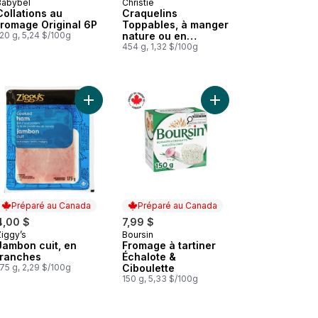
Babybel
Christie
Préparé au Canada
Préparé au Canada
Collations au
Craquelins
fromage Original 6P
Toppables, à manger
20 g, 5,24 $/100g
nature ou en
topping, goût beurré,
454 g, 1,32 $/100g
feuilleté, craquelins
fondants en bouche
 Fromage Suisse Tranché 30 % M.G. Format Club au panier
Ajouter Jambon cuit, en tranches au panier
Ajouter Fromage à tart
Préparé au Canada
Préparé au Canada
4,00 $
7,99 $
Ziggy’s
Boursin
Préparé au Canada
Préparé au Canada
Jambon cuit, en
Fromage à tartiner
tranches
Échalote &
75 g, 2,29 $/100g
Ciboulette
150 g, 5,33 $/100g