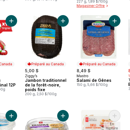
227 g, 1,89 $/100g
Magasiner Offre
Ajouter Collations au fromage original 12P au panier
Ajouter Jambon traditionnel de la f
Ajouter
 Canada
Préparé au Canada
Préparé au Canada
s
5,00 $
8,49 $
Ziggy’s
Mastro
 Canada
Préparé au Canada
Préparé au Canada
u
Jambon traditionnel
Salami de Gênes
T
inal 12P
de la forêt-noire,
150 g, 5,66 $/100g
00g
poids fixe
200 g, 2,50 $/100g
Ajouter Trempette au yogourt tzatziki traditionnel au panier
Ajouter Hummus à l'ail rôti au pani
Ajouter 
En
rupture