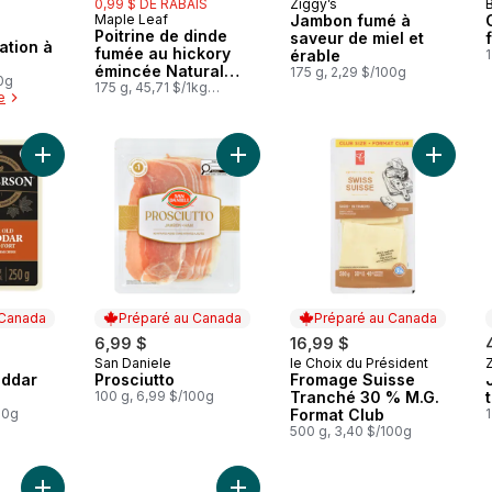
0,99 $ DE RABAIS
Ziggy’s
Préparé au Canada
Maple Leaf
Jambon fumé à
Préparé au Canada
 Canada
Poitrine de dinde
saveur de miel et
ation à
fumée au hickory
érable
1
émincée Natural
175 g, 2,29 $/100g
0g
Selections
175 g, 45,71 $/1kg
e
4,57 $/100g
Ajouter Fromage cheddar extra-fort au panier
Ajouter Prosciutto au panier
Ajouter
 Canada
Préparé au Canada
Préparé au Canada
6,99 $
16,99 $
San Daniele
le Choix du Président
 Canada
Préparé au Canada
Préparé au Canada
eddar
Prosciutto
Fromage Suisse
100 g, 6,99 $/100g
Tranché 30 % M.G.
00g
Format Club
1
500 g, 3,40 $/100g