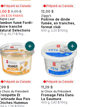
Préparé au Canada
Préparé au Canada
ale:
, formerly:
8,00 $
8,99 $
12,00 $
0,99 $ DE RABAIS
Ziggy’s
Préparé au Canada
Maple Leaf
Poitrine de dinde
Préparé au Canada
Jambon fumé Forêt-
fumée, en tranches,
Noire tranché
format club
Natural Selections
600 g, 2,00 $/100g
75 g, 45,71 $/1kg
4,57 $/100g
ilial au panier
 tranches, Format Club au panier
Trempette au yogourt tzatziki au panier
Ajouter Trempette Et Tartinade Aux Pois Chiche
Ajouter Fromage Féta
Préparé au Canada
Préparé au Canada
7,99 $
11,29 $
e Choix du Président
le Choix du Président
Préparé au Canada
Préparé au Canada
Trempette Et
Fromage Féta Dans
Tartinade Aux Pois
La Saumure
Chiches Hummus
400 g, 2,82 $/100g
54 g, 1,76 $/100g