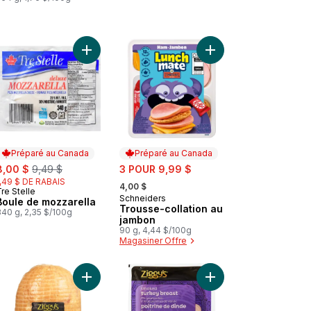
orêt-noire, poids fixe au panier
 Salami de Gênes au panier
Ajouter Boule de mozzarella au panier
Ajouter Trousse-colla
Préparé au Canada
Préparé au Canada
ale:
, formerly:
sale:
8,00 $
9,49 $
3 POUR 9,99 $
, formerly:
1,49 $ DE RABAIS
4,00 $
re Stelle
Préparé au Canada
Schneiders
Préparé au Canada
Boule de mozzarella
Trousse-collation au
340 g, 2,35 $/100g
jambon
90 g, 4,44 $/100g
Magasiner Offre
er
Assortiment deli au panier
Ajouter Dinde fumée extra-maigre au panier
Ajouter Poitrine de d