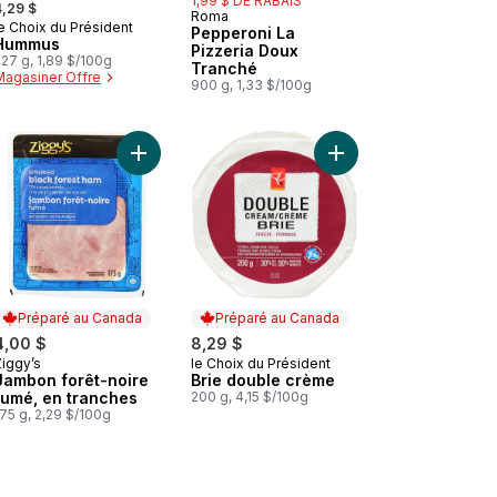
1,99 $ DE RABAIS
4,29 $
Roma
Préparé au Canada
e Choix du Président
Préparé au Canada
Pepperoni La
Hummus
Pizzeria Doux
27 g, 1,89 $/100g
Tranché
Magasiner Offre
900 g, 1,33 $/100g
ier
goût beurré, feuilleté, craquelin fondant en bouche au panier
Tofu extra ferme au panier
Ajouter Jambon forêt-noire fumé, en tranches au
Ajouter Brie double c
Préparé au Canada
Préparé au Canada
4,00 $
8,29 $
Ziggy’s
le Choix du Président
Préparé au Canada
Préparé au Canada
Jambon forêt-noire
Brie double crème
fumé, en tranches
200 g, 4,15 $/100g
75 g, 2,29 $/100g