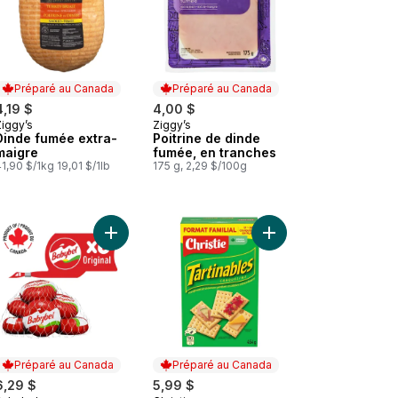
Préparé au Canada
Préparé au Canada
4,19 $
4,00 $
Ziggy’s
Ziggy’s
Préparé au Canada
Préparé au Canada
Dinde fumée extra-
Poitrine de dinde
maigre
fumée, en tranches
1,90 $/1kg 19,01 $/1lb
175 g, 2,29 $/100g
 hickory émincée Natural Selections au panier
 Jambon fumé à saveur de miel et érable au panier
Ajouter Collations au fromage Original 6P au pani
Ajouter Craquelins To
Préparé au Canada
Préparé au Canada
6,29 $
5,99 $