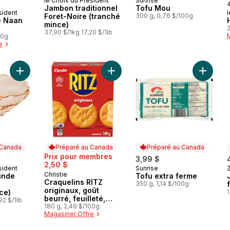
le Choix du Président
Sunrise
Préparé au Canada
Préparé au Canada
Jambon traditionnel
Tofu Mou
sident
l
 Canada
Foret-Noire (tranché
300 g, 0,76 $/100g
e Naan
mince)
2
37,90 $/1kg 17,20 $/1lb
00g
e
Ajouter Poitrine de dinde rôtie au four (tranché mince) au pan
Ajouter Craquelins RITZ originaux, 
Ajouter 
 Canada
Préparé au Canada
Préparé au Canada
Prix pour membres
3,99 $
2,50 $
sident
Sunrise
 Canada
Préparé au Canada
Christie
Préparé au Canada
dinde
Tofu extra ferme
Craquelins RITZ
350 g, 1,14 $/100g
originaux, goût
ce)
1
beurré, feuilleté,
92 $/1lb
craquelin fondant en
180 g, 2,49 $/100g
Magasiner Offre
bouche