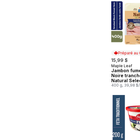
Préparé au
15,99 $
Maple Leaf
Préparé au
Jambon fumé
Noire tranch
Natural Sele
Format famili
400 g, 39,98 $
4,00 $/100g