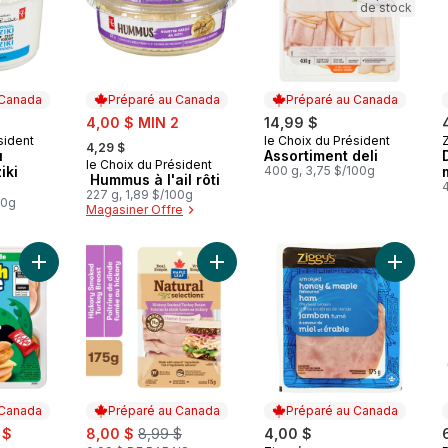
de stock
 Canada
Préparé au Canada
Préparé au Canada
sale:
4,00 $ MIN 2
14,99 $
, formerly:
sident
le Choix du Président
 Canada
Préparé au Canada
4,29 $
u
Assortiment deli
le Choix du Président
Préparé au Canada
iki
400 g, 3,75 $/100g
Hummus à l'ail rôti
4
227 g, 1,89 $/100g
00g
Magasiner Offre
Ajouter Trousse-collation à la dinde au panier
Ajouter Poitrine de dinde fumée au
Ajouter
 Canada
Préparé au Canada
Préparé au Canada
sale:
, formerly:
 $
8,00 $
8,99 $
4,00 $