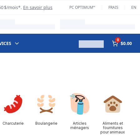
50 $/mois*.
En savoir plus
PC OPTIMUM🅪
FRAIS
EN
0
VICES
$0.00
Charcuterie
Boulangerie
Articles
Aliments et
ménagers
fournitures
pour animaux