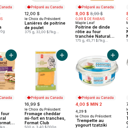
 Canada
Préparé au Canada
Préparé au Canada
rly:
sale:
, formerly:
s
$
12,00 $
8,00 $
8,99 $
IS
le Choix du Président
0,99 $ DE RABAIS
Préparé au Canada
Lanières de poitrine
Maple Leaf
 Canada
Préparé au Canada
a
Poitrine de dinde
de poulet
00g
rôtie au four
375 g, 32,00 $/1kg
3,20 $/100g
tranchée Natural
Selections
175 g, 45,71 $/1kg
1
4,57 $/100g
Ajouter Dinde rtie au four tranche Natural Selections Format fam
Ajouter Fromage cheddar mi-fort en
Ajouter 
 Canada
Préparé au Canada
Préparé au Canada
sale:
16,99 $
4,00 $ MIN 2
, formerly:
le Choix du Président
l
 Canada
Préparé au Canada
4,29 $
 four
Fromage cheddar
le Choix du Président
Préparé au Canada
ral
mi-fort en tranches,
Trempette au
ormat
Format Club
yogourt tzatziki
1kg
500 g, 3,40 $/100g
4